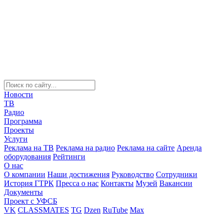
Новости
ТВ
Радио
Программа
Проекты
Услуги
Реклама на ТВ
Реклама на радио
Реклама на сайте
Аренда
оборудования
Рейтинги
О нас
О компании
Наши достижения
Руководство
Сотрудники
История ГТРК
Пресса о нас
Контакты
Музей
Вакансии
Документы
Проект с УФСБ
VK
CLASSMATES
TG
Dzen
RuTube
Max