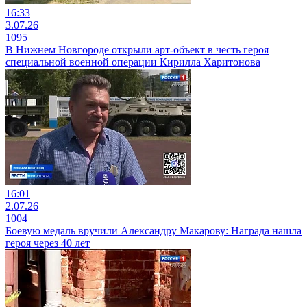
16:33
3.07.26
1095
В Нижнем Новгороде открыли арт-объект в честь героя
специальной военной операции Кирилла Харитонова
16:01
2.07.26
1004
Боевую медаль вручили Александру Макарову: Награда нашла
героя через 40 лет