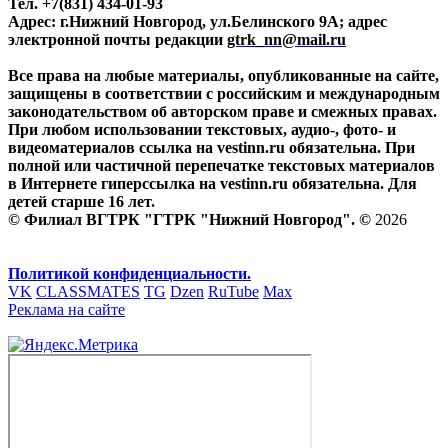
Тел. +7(831) 434-01-93
Адрес: г.Нижний Новгород, ул.Белинского 9А; адрес
электронной почты редакции
gtrk_nn@mail.ru
Все права на любые материалы, опубликованные на сайте,
защищены в соответствии с российским и международным
законодательством об авторском праве и смежных правах.
При любом использовании текстовых, аудио-, фото- и
видеоматериалов ссылка на vestinn.ru обязательна. При
полной или частичной перепечатке текстовых материалов
в Интернете гиперссылка на vestinn.ru обязательна. Для
детей старше 16 лет.
© Филиал ВГТРК "ГТРК "Нижний Новгород". ©
2026
Политикой конфиденциальности.
VK
CLASSMATES
TG
Dzen
RuTube
Max
Реклама на сайте