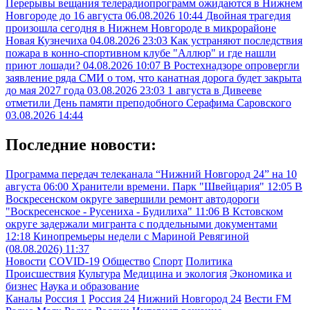
Перерывы вещания телерадиопрограмм ожидаются в Нижнем
Новгороде до 16 августа
06.08.2026 10:44
Двойная трагедия
произошла сегодня в Нижнем Новгороде в микрорайоне
Новая Кузнечиха
04.08.2026 23:03
Как устраняют последствия
пожара в конно-спортивном клубе "Аллюр" и где нашли
приют лошади?
04.08.2026 10:07
В Ростехнадзоре опровергли
заявление ряда СМИ о том, что канатная дорога будет закрыта
до мая 2027 года
03.08.2026 23:03
1 августа в Дивееве
отметили День памяти преподобного Серафима Саровского
03.08.2026 14:44
Последние новости:
Программа передач телеканала “Нижний Новгород 24” на 10
августа
06:00
Хранители времени. Парк "Швейцария"
12:05
В
Воскресенском округе завершили ремонт автодороги
"Воскресенское - Русениха - Будилиха"
11:06
В Кстовском
округе задержали мигранта с поддельными документами
12:18
Кинопремьеры недели с Мариной Ревягиной
(08.08.2026)
11:37
Новости
COVID-19
Общество
Спорт
Политика
Происшествия
Культура
Медицина и экология
Экономика и
бизнес
Наука и образование
Каналы
Россия 1
Россия 24
Нижний Новгород 24
Вести FM