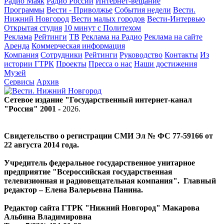
Радио Маяк
Радио России
Интернет-вещание
Программы
Вести - Приволжье
События недели
Вести.
Нижний Новгород
Вести малых городов
Вести-Интервью
Открытая студия
10 минут с Политехом
Реклама
Рейтинги
ТВ
Реклама на Радио
Реклама на сайте
Аренда
Коммерческая информация
Компания
Сотрудники
Рейтинги
Руководство
Контакты
Из
истории ГТРК
Проекты
Пресса о нас
Наши достижения
Музей
Сервисы
Архив
Сетевое издание "Государственный интернет-канал
"Россия" 2001 -
2026
.
Свидетельство о регистрации СМИ Эл № ФС 77-59166 от
22 августа 2014 года.
Учредитель федеральное государственное унитарное
предприятие "Всероссийская государственная
телевизионная и радиовещательная компания". Главный
редактор – Елена Валерьевна Панина.
Редактор сайта ГТРК "Нижний Новгород" Макарова
Альбина Владимировна