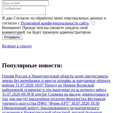
Я даю Согласие на обработку моих персональных данных и
согласен с
Политикой конфиденциальности сайта
.
Внимание! Прежде чем вы сможете увидеть свой
комментарий, он будет проверен администратором.
Отправить
Возврат к списку
Популярные новости:
Героям России в Нижегородской области хотят предоставить
землю без жеребьевки и ввести штрафы за нарушение оборота
вейпов
31.07.2026 10:07
Проезд по Нижне-Волжской
набережной ограничат в эти выходные из-за ночного забега
31.07.2026 09:39
В центре Сормова на фасаде девятиэтажки в
эти дни рисует масштабное полотно финалистка фестиваля
уличного искусства ПФО "Форм-АРТ"
30.07.2026 18:30
Обновленный корпус боксированного педиатрического
отделения в Нижегородской областной детской больнице