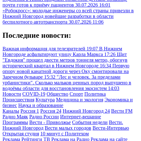
почти готов к приёму пациентов
30.07.2026 16:01
«Робокросс»: молодые инженеры со всей страны привезли в
Нижний Новгород новейшие разработки в области
беспилотного автотранспорта
30.07.2026 11:06
Последние новости:
Важная информация для телезрителей
19:07
В Нижнем
Новгороде асфальтируют улицу Карла Маркса
17:26
Щит
"Евдокия" прошел двести метров тоннеля метро, обогнув
исторический квартал в Нижнем Новгороде
16:34
Первую
опору новой канатной дороги через Оку смонтировали на
Заречном бульваре
15:32
"Лес и человек. За пределами
урбанистики". Сколько мальков ценных пород выпущено в
водоёмы области для восстановления экосистем
14:03
Новости
COVID-19
Общество
Спорт
Политика
Происшествия
Культура
Медицина и экология
Экономика и
бизнес
Наука и образование
Каналы
Россия 1
Россия 24
Нижний Новгород 24
Вести FM
Радио Маяк
Радио России
Интернет-вещание
Программы
Вести - Приволжье
События недели
Вести.
Нижний Новгород
Вести малых городов
Вести-Интервью
Открытая студия
10 минут с Политехом
Реклама
Рейтинги
ТВ
Реклама на Радио
Реклама на сайте