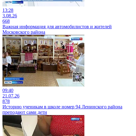
13:28
3.08.26
668
Важная информация для автомобилистов и жителей
Московского района
09:40
21.07.26
878
Историю ученикам в школе номер 94 Ленинского района
преподают сами дети