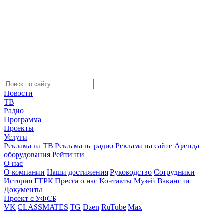
Новости
ТВ
Радио
Программа
Проекты
Услуги
Реклама на ТВ
Реклама на радио
Реклама на сайте
Аренда
оборудования
Рейтинги
О нас
О компании
Наши достижения
Руководство
Сотрудники
История ГТРК
Пресса о нас
Контакты
Музей
Вакансии
Документы
Проект с УФСБ
VK
CLASSMATES
TG
Dzen
RuTube
Max