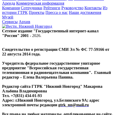
Аренда
Коммерческая информация
Компания
Сотрудники
Рейтинги
Руководство
Контакты
Из
истории ГТРК
Проекты
Пресса о нас
Наши достижения
Музей
Сервисы
Архив
Сетевое издание "Государственный интернет-канал
"Россия" 2001 -
2026
.
Свидетельство о регистрации СМИ Эл № ФС 77-59166 от
22 августа 2014 года.
Учредитель федеральное государственное унитарное
предприятие "Всероссийская государственная
телевизионная и радиовещательная компания". Главный
редактор – Елена Валерьевна Панина.
Редактор сайта ГТРК "Нижний Новгород" Макарова
Альбина Владимировна
Тел. +7(831) 434-01-93
Адрес: г.Нижний Новгород, ул.Белинского 9А; адрес
электронной почты редакции
gtrk_nn@mail.ru
Все права на любые материалы, опубликованные на сайте,