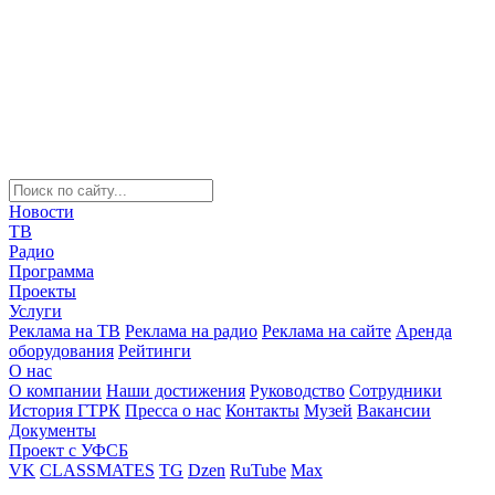
Новости
ТВ
Радио
Программа
Проекты
Услуги
Реклама на ТВ
Реклама на радио
Реклама на сайте
Аренда
оборудования
Рейтинги
О нас
О компании
Наши достижения
Руководство
Сотрудники
История ГТРК
Пресса о нас
Контакты
Музей
Вакансии
Документы
Проект с УФСБ
VK
CLASSMATES
TG
Dzen
RuTube
Max