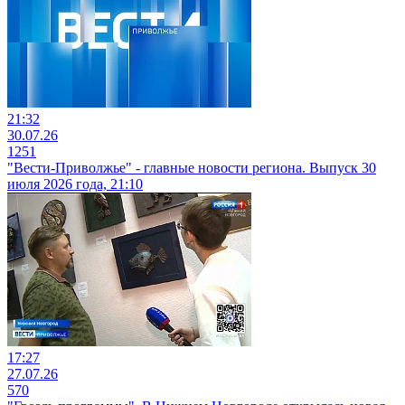
21:32
30.07.26
1251
"Вести-Приволжье" - главные новости региона. Выпуск 30
июля 2026 года, 21:10
17:27
27.07.26
570