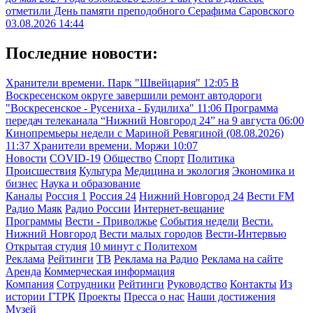
отметили День памяти преподобного Серафима Саровского
03.08.2026 14:44
Последние новости:
Хранители времени. Парк "Швейцария"
12:05
В
Воскресенском округе завершили ремонт автодороги
"Воскресенское - Русениха - Будилиха"
11:06
Программа
передач телеканала “Нижний Новгород 24” на 9 августа
06:00
Кинопремьеры недели с Мариной Ревягиной (08.08.2026)
11:37
Хранители времени. Моржи
10:07
Новости
COVID-19
Общество
Спорт
Политика
Происшествия
Культура
Медицина и экология
Экономика и
бизнес
Наука и образование
Каналы
Россия 1
Россия 24
Нижний Новгород 24
Вести FM
Радио Маяк
Радио России
Интернет-вещание
Программы
Вести - Приволжье
События недели
Вести.
Нижний Новгород
Вести малых городов
Вести-Интервью
Открытая студия
10 минут с Политехом
Реклама
Рейтинги
ТВ
Реклама на Радио
Реклама на сайте
Аренда
Коммерческая информация
Компания
Сотрудники
Рейтинги
Руководство
Контакты
Из
истории ГТРК
Проекты
Пресса о нас
Наши достижения
Музей