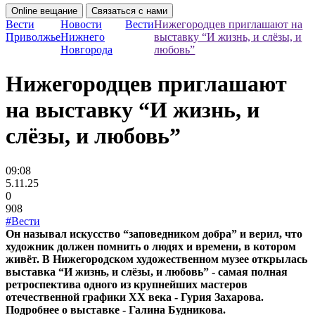
Online вещание
Связаться с нами
Вести
Новости
Вести
Нижегородцев приглашают на
Приволжье
Нижнего
выставку “И жизнь, и слёзы, и
Новгорода
любовь”
Нижегородцев приглашают
на выставку “И жизнь, и
слёзы, и любовь”
09:08
5.11.25
0
908
#Вести
Он называл искусство “заповедником добра” и верил, что
художник должен помнить о людях и времени, в котором
живёт. В Нижегородском художественном музее открылась
выставка “И жизнь, и слёзы, и любовь” - самая полная
ретроспектива одного из крупнейших мастеров
отечественной графики XX века - Гурия Захарова.
Подробнее о выставке - Галина Будникова.