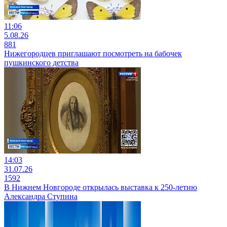
11:06
5.08.26
881
Нижегородцев приглашают посмотреть на бабочек
пушкинского детства
14:03
31.07.26
1592
В Нижнем Новгороде открылась выставка к 250-летию
Александра Ступина