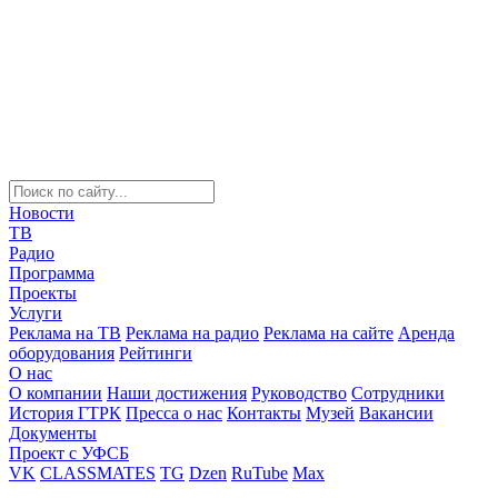
Новости
ТВ
Радио
Программа
Проекты
Услуги
Реклама на ТВ
Реклама на радио
Реклама на сайте
Аренда
оборудования
Рейтинги
О нас
О компании
Наши достижения
Руководство
Сотрудники
История ГТРК
Пресса о нас
Контакты
Музей
Вакансии
Документы
Проект с УФСБ
VK
CLASSMATES
TG
Dzen
RuTube
Max