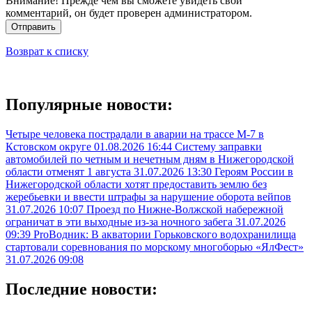
Внимание! Прежде чем вы сможете увидеть свой
комментарий, он будет проверен администратором.
Отправить
Возврат к списку
Популярные новости:
Четыре человека пострадали в аварии на трассе М-7 в
Кстовском округе
01.08.2026 16:44
Систему заправки
автомобилей по четным и нечетным дням в Нижегородской
области отменят 1 августа
31.07.2026 13:30
Героям России в
Нижегородской области хотят предоставить землю без
жеребьевки и ввести штрафы за нарушение оборота вейпов
31.07.2026 10:07
Проезд по Нижне-Волжской набережной
ограничат в эти выходные из-за ночного забега
31.07.2026
09:39
ProВодник: В акватории Горьковского водохранилища
стартовали соревнования по морскому многоборью «ЯлФест»
31.07.2026 09:08
Последние новости: