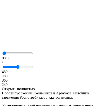
00:00
/
480
480
360
240
Открыть полностью
Норовирус скосил школьников в Арзамасе. Источник
заражения Роспотребнадзор уже установил.
22 миллиона рублей перевела мошенникам жительница