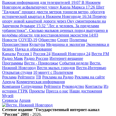
Важная информация для телезрителей
19:07
В Нижнем
Новгороде асфальтируют улицу Карла Маркса
17:26
Щит
"Евдокия" прошел двести метров тоннеля метро, обогнув
исторический квартал в Нижнем Новгороде
16:34
Первую
опору новой канатной дороги через Оку смонтировали на
Заречном бульваре
15:32
"Лес и человек. За пределами
урбанистики". Сколько мальков ценных пород выпущено в
водоёмы области для восстановления экосистем
14:03
Новости
COVID-19
Общество
Спорт
Политика
Происшествия
Культура
Медицина и экология
Экономика и
бизнес
Наука и образование
Каналы
Россия 1
Россия 24
Нижний Новгород 24
Вести FM
Радио Маяк
Радио России
Интернет-вещание
Программы
Вести - Приволжье
События недели
Вести.
Нижний Новгород
Вести малых городов
Вести-Интервью
Открытая студия
10 минут с Политехом
Реклама
Рейтинги
ТВ
Реклама на Радио
Реклама на сайте
Аренда
Коммерческая информация
Компания
Сотрудники
Рейтинги
Руководство
Контакты
Из
истории ГТРК
Проекты
Пресса о нас
Наши достижения
Музей
Сервисы
Архив
Сетевое издание "Государственный интернет-канал
"Россия" 2001 -
2026
.