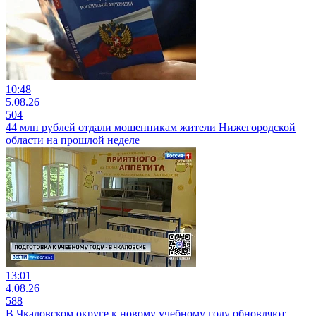
10:48
5.08.26
504
44 млн рублей отдали мошенникам жители Нижегородской
области на прошлой неделе
13:01
4.08.26
588
В Чкаловском округе к новому учебному году обновляют