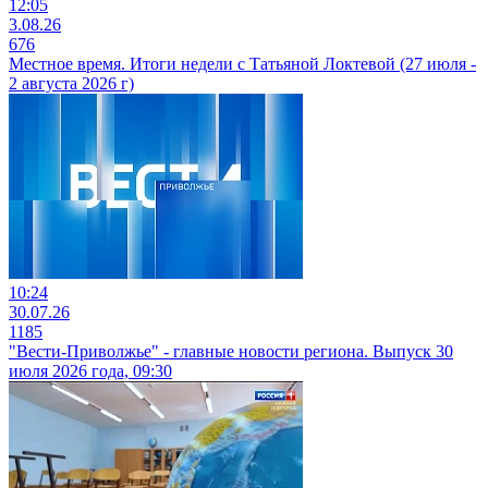
12:05
3.08.26
676
Местное время. Итоги недели с Татьяной Локтевой (27 июля -
2 августа 2026 г)
10:24
30.07.26
1185
"Вести-Приволжье" - главные новости региона. Выпуск 30
июля 2026 года, 09:30