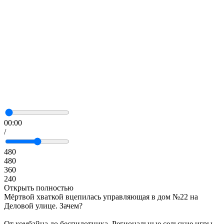
00:00
/
480
480
360
240
Открыть полностью
Мёртвой хваткой вцепилась управляющая в дом №22 на
Деловой улице. Зачем?
От комбайна до беспилотника. Региональные сельские игры