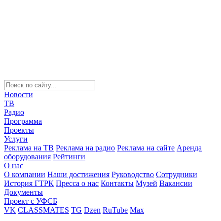
Новости
ТВ
Радио
Программа
Проекты
Услуги
Реклама на ТВ
Реклама на радио
Реклама на сайте
Аренда
оборудования
Рейтинги
О нас
О компании
Наши достижения
Руководство
Сотрудники
История ГТРК
Пресса о нас
Контакты
Музей
Вакансии
Документы
Проект с УФСБ
VK
CLASSMATES
TG
Dzen
RuTube
Max