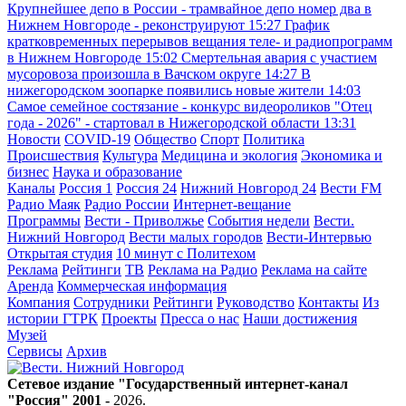
Крупнейшее депо в России - трамвайное депо номер два в
Нижнем Новгороде - реконструируют
15:27
График
кратковременных перерывов вещания теле- и радиопрограмм
в Нижнем Новгороде
15:02
Смертельная авария с участием
мусоровоза произошла в Вачском округе
14:27
В
нижегородском зоопарке появились новые жители
14:03
Самое семейное состязание - конкурс видеороликов "Отец
года - 2026" - стартовал в Нижегородской области
13:31
Новости
COVID-19
Общество
Спорт
Политика
Происшествия
Культура
Медицина и экология
Экономика и
бизнес
Наука и образование
Каналы
Россия 1
Россия 24
Нижний Новгород 24
Вести FM
Радио Маяк
Радио России
Интернет-вещание
Программы
Вести - Приволжье
События недели
Вести.
Нижний Новгород
Вести малых городов
Вести-Интервью
Открытая студия
10 минут с Политехом
Реклама
Рейтинги
ТВ
Реклама на Радио
Реклама на сайте
Аренда
Коммерческая информация
Компания
Сотрудники
Рейтинги
Руководство
Контакты
Из
истории ГТРК
Проекты
Пресса о нас
Наши достижения
Музей
Сервисы
Архив
Сетевое издание "Государственный интернет-канал
"Россия" 2001 -
2026
.