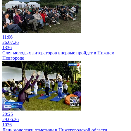
11:06
26.07.26
1336
Слет молодых литераторов впервые пройдет в Нижнем
Новгороде
20:25
29.06.26
1026
День молодежи отметили в Нижегородской области