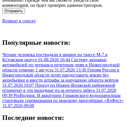
Внимание! Прежде чем вы сможете увидеть свой
комментарий, он будет проверен администратором.
Отправить
Возврат к списку
Популярные новости:
Четыре человека пострадали в аварии на трассе М-7 в
Кстовском округе
01.08.2026 16:44
Систему заправки
автомобилей по четным и нечетным дням в Нижегородской
области отменят 1 августа
31.07.2026 13:30
Героям России в
Нижегородской области хотят предоставить землю без
жеребьевки и ввести штрафы за нарушение оборота вейпов
31.07.2026 10:07
Проезд по Нижне-Волжской набережной
ограничат в эти выходные из-за ночного забега
31.07.2026
09:39
ProВодник: В акватории Горьковского водохранилища
стартовали соревнования по морскому многоборью «ЯлФест»
31.07.2026 09:08
Последние новости: