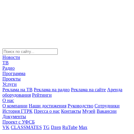
Новости
ТВ
Радио
Программа
Проекты
Услуги
Реклама на ТВ
Реклама на радио
Реклама на сайте
Аренда
оборудования
Рейтинги
О нас
О компании
Наши достижения
Руководство
Сотрудники
История ГТРК
Пресса о нас
Контакты
Музей
Вакансии
Документы
Проект с УФСБ
VK
CLASSMATES
TG
Dzen
RuTube
Max