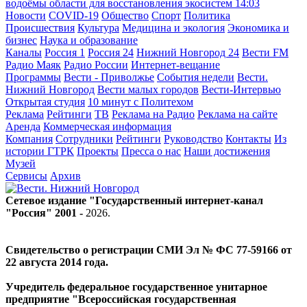
водоёмы области для восстановления экосистем
14:03
Новости
COVID-19
Общество
Спорт
Политика
Происшествия
Культура
Медицина и экология
Экономика и
бизнес
Наука и образование
Каналы
Россия 1
Россия 24
Нижний Новгород 24
Вести FM
Радио Маяк
Радио России
Интернет-вещание
Программы
Вести - Приволжье
События недели
Вести.
Нижний Новгород
Вести малых городов
Вести-Интервью
Открытая студия
10 минут с Политехом
Реклама
Рейтинги
ТВ
Реклама на Радио
Реклама на сайте
Аренда
Коммерческая информация
Компания
Сотрудники
Рейтинги
Руководство
Контакты
Из
истории ГТРК
Проекты
Пресса о нас
Наши достижения
Музей
Сервисы
Архив
Сетевое издание "Государственный интернет-канал
"Россия" 2001 -
2026
.
Свидетельство о регистрации СМИ Эл № ФС 77-59166 от
22 августа 2014 года.
Учредитель федеральное государственное унитарное
предприятие "Всероссийская государственная