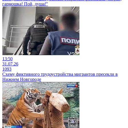
гармошка! Пой, душа!"
13:50
31.07.26
1093
Схему фиктивного трудоустройства мигрантов пресекли в
Нижнем Новгороде