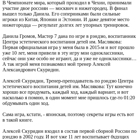
В Чемпионате мира, который проходил в Чехии, принимали
участие двое россиян — москвич и нижегородец. В финал
вышел только Данила. Его соперниками были сильные
игроки из Китая, Японии и Эстонии. И даже девятое место
нижегородца — результат долгих лет упорных тренировок.
Данила Громов, Мастер 7 дана по игре в рэндзю, воспитанник
Центра эстетического воспитания детей им. Маслякова:
Первая официальная игра у меня была в 2015-м и вот прошло
уже 10 лет, меня привели в эту игру мои одноклассники,
сейчас они уже особо не играют, да и уже не одноклассники…
А так игрой меня познакомил мой тренер Алексей
Александрович Скуридин.
Алексей Скуридин, Тренер-преподаватель по рэндзю Центра
эстетического воспитания детей им. Маслякова: Тут конечно
хорошо все продумать, каждый ход, каждый вариант, и вот
насколько я помню, в один момент мне пришлось где-то 01:20
обдумывать один ход.
Сама игра, кстати, - японская, поэтому секреты игры есть вот
в такой книге.
Алексей Скуридин входил в состав первой сборной России по
рэндзю в 2002 году. И вот уже 11 лет воспитывает будущих