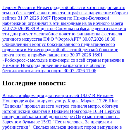
Героям России в Нижегородской области хотят предоставить
землю без жеребьевки и ввести штрафы за нарушение оборота
вейпов
31.07.2026 10:07
Проезд по Нижне-Волжской
набережной ограничат в эти выходные из-за ночного забега
31.07.2026 09:39
В центре Сормова на фасаде девятиэтажки в
эти дни рисует масштабное полотно финалистка фестиваля
уличного искусства ПФО "Форм-АРТ"
30.07.2026 18:30
Обновленный корпус боксированного педиатрического
отделения в Нижегородской областной детской больнице
почти готов к приёму пациентов
30.07.2026 16:01
«Робокросс»: молодые инженеры со всей страны привезли в
Нижний Новгород новейшие разработки в области
беспилотного автотранспорта
30.07.2026 11:06
Последние новости:
Важная информация для телезрителей
19:07
В Нижнем
Новгороде асфальтируют улицу Карла Маркса
17:26
Щит
"Евдокия" прошел двести метров тоннеля метро, обогнув
исторический квартал в Нижнем Новгороде
16:34
Первую
опору новой канатной дороги через Оку смонтировали на
Заречном бульваре
15:32
"Лес и человек. За пределами
урбанистики". Сколько мальков ценных пород выпущено в