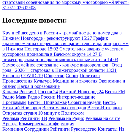
стартовали соревнования по морскому многоборью «ЯлФест»
31.07.2026 09:08
Последние новости:
Крупнейшее депо в России - трамвайное депо номер два в
Нижнем Новгороде - реконструируют
15:27
График
кратковременных перерывов вещания теле- и радиопрограмм
в Нижнем Новгороде
15:02
Смертельная авария с участием
мусоровоза произошла в Вачском округе
14:27
В
нижегородском зоопарке появились новые жители
14:03
Самое семейное состязание - конкурс видеороликов "Отец
года - 2026" - стартовал в Нижегородской области
13:31
Новости
COVID-19
Общество
Спорт
Политика
Происшествия
Культура
Медицина и экология
Экономика и
бизнес
Наука и образование
Каналы
Россия 1
Россия 24
Нижний Новгород 24
Вести FM
Радио Маяк
Радио России
Интернет-вещание
Программы
Вести - Приволжье
События недели
Вести.
Нижний Новгород
Вести малых городов
Вести-Интервью
Открытая студия
10 минут с Политехом
Реклама
Рейтинги
ТВ
Реклама на Радио
Реклама на сайте
Аренда
Коммерческая информация
Компания
Сотрудники
Рейтинги
Руководство
Контакты
Из