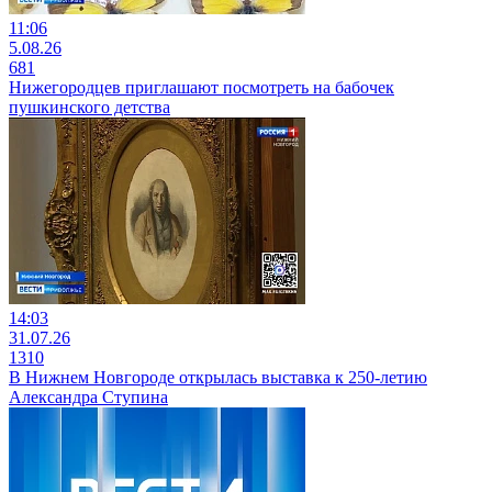
11:06
5.08.26
681
Нижегородцев приглашают посмотреть на бабочек
пушкинского детства
14:03
31.07.26
1310
В Нижнем Новгороде открылась выставка к 250-летию
Александра Ступина