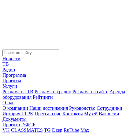
Новости
ТВ
Радио
Программа
Проекты
Услуги
Реклама на ТВ
Реклама на радио
Реклама на сайте
Аренда
оборудования
Рейтинги
О нас
О компании
Наши достижения
Руководство
Сотрудники
История ГТРК
Пресса о нас
Контакты
Музей
Вакансии
Документы
Проект с УФСБ
VK
CLASSMATES
TG
Dzen
RuTube
Max