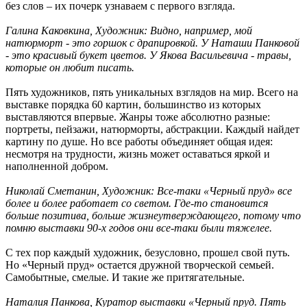
без слов – их почерк узнаваем с первого взгляда.
Галина Каковкина, Художник:
Видно, например, мой
натюрморт - это горшок с драпировкой. У Наташи Панковой
- это красивый букет цветов. У Якова Васильевича - травы,
которые он любит писать.
Пять художников, пять уникальных взглядов на мир. Всего на
выставке порядка 60 картин, большинство из которых
выставляются впервые. Жанры тоже абсолютно разные:
портреты, пейзажи, натюрморты, абстракции. Каждый найдет
картину по душе. Но все работы объединяет общая идея:
несмотря на трудности, жизнь может оставаться яркой и
наполненной добром.
Николай Сметанин, Художник:
Все-таки «Черный пруд» все
более и более работает со светом. Где-то становится
больше позитива, больше жизнеутверждающего, потому что
помню выставки 90-х годов они все-таки были тяжелее.
С тех пор каждый художник, безусловно, прошел свой путь.
Но «Черный пруд» остается дружной творческой семьей.
Самобытные, смелые. И такие же притягательные.
Наталия Панкова, Куратор выставки «Черный пруд. Пять