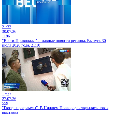
21:32
30.07.26
1186
"Вести-Приволжье" - главные новости региона. Выпуск 30
июля 2026 года, 21:10
17:27
27.07.26
559
"Гвоздь программы". В Нижнем Новгороде открылась новая
выставка