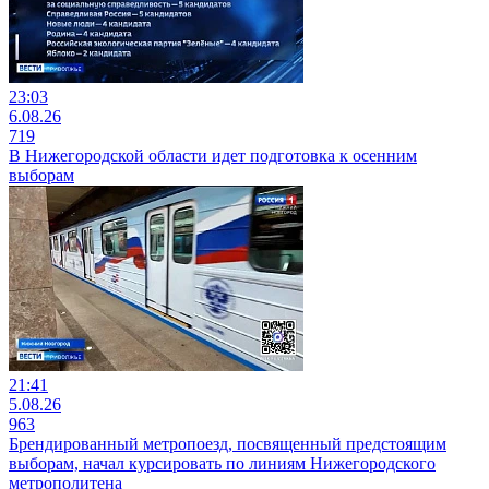
23:03
6.08.26
719
В Нижегородской области идет подготовка к осенним
выборам
21:41
5.08.26
963
Брендированный метропоезд, посвященный предстоящим
выборам, начал курсировать по линиям Нижегородского
метрополитена