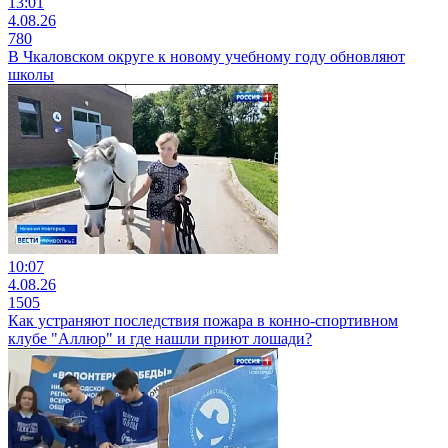
13:01
4.08.26
780
В Чкаловском округе к новому учебному году обновляют
школы
10:07
4.08.26
1505
Как устраняют последствия пожара в конно-спортивном
клубе "Аллюр" и где нашли приют лошади?