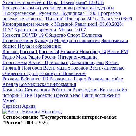
Хранители времени. Парк "Швейцария"
12:05
В
Воскресенском округе завершили ремонт автодороги
"Воскресенское - Русениха - Будилиха"
11:06
Программа
передач телеканала “Нижний Новгород 24” на 9 августа
06:00
Кинопремьеры недели с Мариной Ревягиной (08.08.2026)
11:37
Хранители времени. Моржи
10:07
Новости
COVID-19
Общество
Спорт
Политика
Происшествия
Культура
Медицина и экология
Экономика и
бизнес
Наука и образование
Каналы
Россия 1
Россия 24
Нижний Новгород 24
Вести FM
Радио Маяк
Радио России
Интернет-вещание
Программы
Вести - Приволжье
События недели
Вести.
Нижний Новгород
Вести малых городов
Вести-Интервью
Открытая студия
10 минут с Политехом
Реклама
Рейтинги
ТВ
Реклама на Радио
Реклама на сайте
Аренда
Коммерческая информация
Компания
Сотрудники
Рейтинги
Руководство
Контакты
Из
истории ГТРК
Проекты
Пресса о нас
Наши достижения
Музей
Сервисы
Архив
Сетевое издание "Государственный интернет-канал
"Россия" 2001 -
2026
.