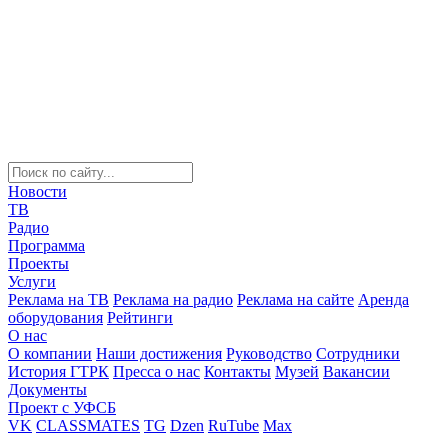
Новости
ТВ
Радио
Программа
Проекты
Услуги
Реклама на ТВ
Реклама на радио
Реклама на сайте
Аренда
оборудования
Рейтинги
О нас
О компании
Наши достижения
Руководство
Сотрудники
История ГТРК
Пресса о нас
Контакты
Музей
Вакансии
Документы
Проект с УФСБ
VK
CLASSMATES
TG
Dzen
RuTube
Max