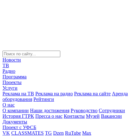
Новости
ТВ
Радио
Программа
Проекты
Услуги
Реклама на ТВ
Реклама на радио
Реклама на сайте
Аренда
оборудования
Рейтинги
О нас
О компании
Наши достижения
Руководство
Сотрудники
История ГТРК
Пресса о нас
Контакты
Музей
Вакансии
Документы
Проект с УФСБ
VK
CLASSMATES
TG
Dzen
RuTube
Max