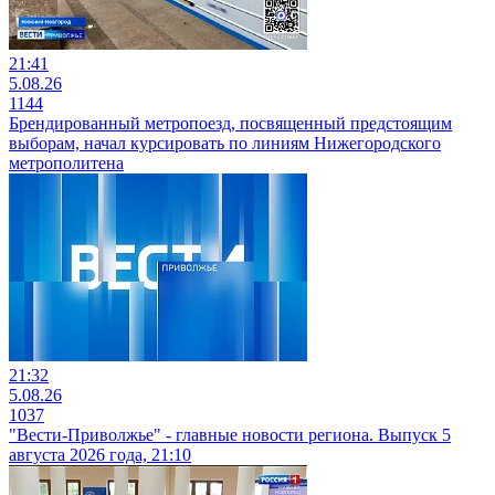
21:41
5.08.26
1144
Брендированный метропоезд, посвященный предстоящим
выборам, начал курсировать по линиям Нижегородского
метрополитена
21:32
5.08.26
1037
"Вести-Приволжье" - главные новости региона. Выпуск 5
августа 2026 года, 21:10