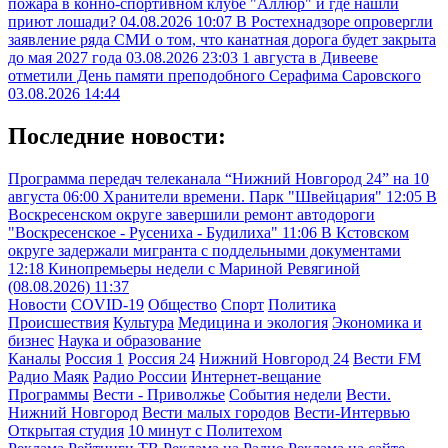
пожара в конно-спортивном клубе "Аллюр" и где нашли
приют лошади?
04.08.2026 10:07
В Ростехнадзоре опровергли
заявление ряда СМИ о том, что канатная дорога будет закрыта
до мая 2027 года
03.08.2026 23:03
1 августа в Дивееве
отметили День памяти преподобного Серафима Саровского
03.08.2026 14:44
Последние новости:
Программа передач телеканала “Нижний Новгород 24” на 10
августа
06:00
Хранители времени. Парк "Швейцария"
12:05
В
Воскресенском округе завершили ремонт автодороги
"Воскресенское - Русениха - Будилиха"
11:06
В Кстовском
округе задержали мигранта с поддельными документами
12:18
Кинопремьеры недели с Мариной Ревягиной
(08.08.2026)
11:37
Новости
COVID-19
Общество
Спорт
Политика
Происшествия
Культура
Медицина и экология
Экономика и
бизнес
Наука и образование
Каналы
Россия 1
Россия 24
Нижний Новгород 24
Вести FM
Радио Маяк
Радио России
Интернет-вещание
Программы
Вести - Приволжье
События недели
Вести.
Нижний Новгород
Вести малых городов
Вести-Интервью
Открытая студия
10 минут с Политехом