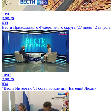
13:01
3.08.26
639
Вести Приволжского Федерального округа (27 июля - 2 августа 
10:07
2.08.26
834
"Вести-Интервью". Гость программы - Евгений Люлин