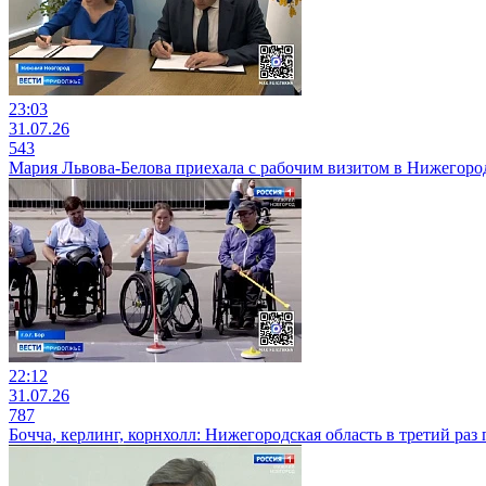
23:03
31.07.26
543
Мария Львова-Белова приехала с рабочим визитом в Нижегоро
22:12
31.07.26
787
Бочча, керлинг, корнхолл: Нижегородская область в третий р