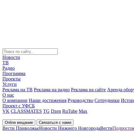
Новости
ТВ
Радио
Программа
Проекты
Услуги
Реклама на ТВ
Реклама на радио
Реклама на сайте
Аренда обор
О нас
О компании
Наши достижения
Руководство
Сотрудники
Истор
Проект с УФСБ
VK
CLASSMATES
TG
Dzen
RuTube
Max
Online вещание
Связаться с нами
Вести Приволжье
Новости Нижнего Новгорода
Вести
Подросток