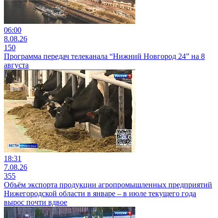
06:00
8.08.26
150
Программа передач телеканала “Нижний Новгород 24” на 8
августа
18:31
7.08.26
355
Объём экспорта продукции агропромышленных предприятий
Нижегородской области в январе – в июле текущего года
вырос почти вдвое