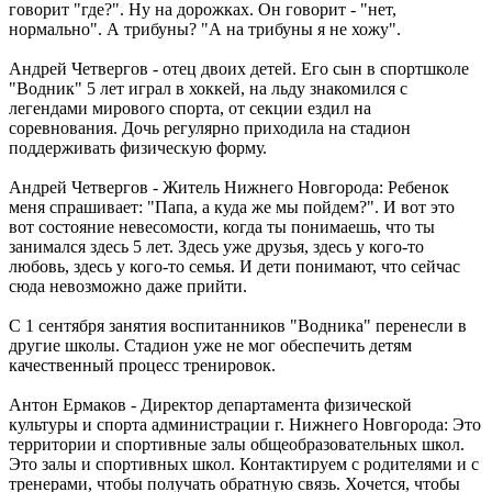
говорит "где?". Ну на дорожках. Он говорит - "нет,
нормально". А трибуны? "А на трибуны я не хожу".
Андрей Четвергов - отец двоих детей. Его сын в спортшколе
"Водник" 5 лет играл в хоккей, на льду знакомился с
легендами мирового спорта, от секции ездил на
соревнования. Дочь регулярно приходила на стадион
поддерживать физическую форму.
Андрей Четвергов - Житель Нижнего Новгорода: Ребенок
меня спрашивает: "Папа, а куда же мы пойдем?". И вот это
вот состояние невесомости, когда ты понимаешь, что ты
занимался здесь 5 лет. Здесь уже друзья, здесь у кого-то
любовь, здесь у кого-то семья. И дети понимают, что сейчас
сюда невозможно даже прийти.
С 1 сентября занятия воспитанников "Водника" перенесли в
другие школы. Стадион уже не мог обеспечить детям
качественный процесс тренировок.
Антон Ермаков - Директор департамента физической
культуры и спорта администрации г. Нижнего Новгорода: Это
территории и спортивные залы общеобразовательных школ.
Это залы и спортивных школ. Контактируем с родителями и с
тренерами, чтобы получать обратную связь. Хочется, чтобы