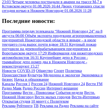
23:03
Четыре человека пострадали в аварии на трассе М-7 в
Кстовском округе
01.08.2026 16:44
Двоих утопающих спасли
сегодня ночью в Нижнем Новгороде
01.08.2026 11:28
Последние новости:
Программа передач телеканала “Нижний Новгород 24” на 8
августа
06:00
Объём экспорта продукции агропромышленных
предприятий Нижегородской области в январе – в июле
текущего года вырос почти вдвое
18:31
Крупный пожар
потушили на деревообрабатывающем предприятии в
Воротынском округе
17:29
Информация для нижегородских
автомобилистов
16:31
Крупнейшее депо в России -
трамвайное депо номер два в Нижнем Новгороде -
реконструируют
15:27
Новости
COVID-19
Общество
Спорт
Политика
Происшествия
Культура
Медицина и экология
Экономика и
бизнес
Наука и образование
Каналы
Россия 1
Россия 24
Нижний Новгород 24
Вести FM
Радио Маяк
Радио России
Интернет-вещание
Программы
Вести - Приволжье
События недели
Вести.
Нижний Новгород
Вести малых городов
Вести-Интервью
Открытая студия
10 минут с Политехом
Реклама
Рейтинги
ТВ
Реклама на Радио
Реклама на сайте