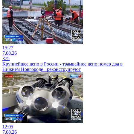
15:27
7.08.26
375
Крупнейшее депо в России - трамвайное депо номер два в
Нижнем Новгороде - реконструируют
12:05
7.08.26