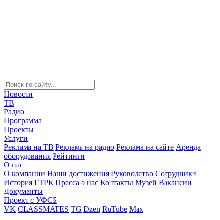
Новости
ТВ
Радио
Программа
Проекты
Услуги
Реклама на ТВ
Реклама на радио
Реклама на сайте
Аренда
оборудования
Рейтинги
О нас
О компании
Наши достижения
Руководство
Сотрудники
История ГТРК
Пресса о нас
Контакты
Музей
Вакансии
Документы
Проект с УФСБ
VK
CLASSMATES
TG
Dzen
RuTube
Max