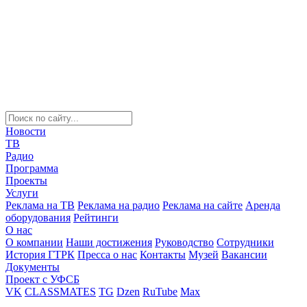
Новости
ТВ
Радио
Программа
Проекты
Услуги
Реклама на ТВ
Реклама на радио
Реклама на сайте
Аренда
оборудования
Рейтинги
О нас
О компании
Наши достижения
Руководство
Сотрудники
История ГТРК
Пресса о нас
Контакты
Музей
Вакансии
Документы
Проект с УФСБ
VK
CLASSMATES
TG
Dzen
RuTube
Max