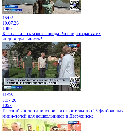
15:02
10.07.26
1386
Как развивать малые города России, сохраняя их
индивидуальность?
11:06
8.07.26
1058
Евгений Люлин анонсировал строительство 15 футбольных
мини-полей для дошкольников в Дзержинске