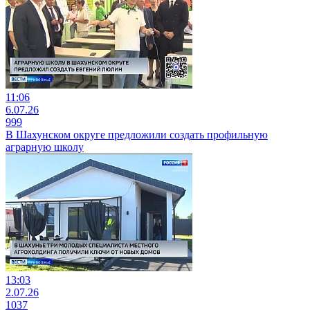
11:06
6.07.26
999
В Шахунском округе предложили создать профильную
аграрную школу
13:03
2.07.26
1037