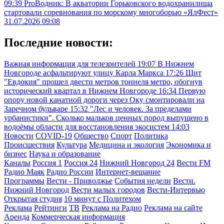
09:39
ProВодник: В акватории Горьковского водохранилища
стартовали соревнования по морскому многоборью «ЯлФест»
31.07.2026 09:08
Последние новости:
Важная информация для телезрителей
19:07
В Нижнем
Новгороде асфальтируют улицу Карла Маркса
17:26
Щит
"Евдокия" прошел двести метров тоннеля метро, обогнув
исторический квартал в Нижнем Новгороде
16:34
Первую
опору новой канатной дороги через Оку смонтировали на
Заречном бульваре
15:32
"Лес и человек. За пределами
урбанистики". Сколько мальков ценных пород выпущено в
водоёмы области для восстановления экосистем
14:03
Новости
COVID-19
Общество
Спорт
Политика
Происшествия
Культура
Медицина и экология
Экономика и
бизнес
Наука и образование
Каналы
Россия 1
Россия 24
Нижний Новгород 24
Вести FM
Радио Маяк
Радио России
Интернет-вещание
Программы
Вести - Приволжье
События недели
Вести.
Нижний Новгород
Вести малых городов
Вести-Интервью
Открытая студия
10 минут с Политехом
Реклама
Рейтинги
ТВ
Реклама на Радио
Реклама на сайте
Аренда
Коммерческая информация