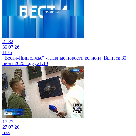
21:32
30.07.26
1175
"Вести-Приволжье" - главные новости региона. Выпуск 30
июля 2026 года, 21:10
17:27
27.07.26
558