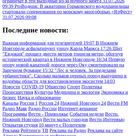
ограничат в эти выходные из-за ночного забега
31.07.2026
09:39
ProВодник: В акватории Горьковского водохранилища
стартовали соревнования по морскому многоборью «ЯлФест»
31.07.2026 09:08
Последние новости:
Важная информация для телезрителей
19:07
В Нижнем
Новгороде асфальтируют улицу Карла Маркса
17:26
Щит
"Евдокия" прошел двести метров тоннеля метро, обогнув
исторический квартал в Нижнем Новгороде
16:34
Первую
опору новой канатной дороги через Оку смонтировали на
Заречном бульваре
15:32
"Лес и человек. За пределами
урбанистики". Сколько мальков ценных пород выпущено в
водоёмы области для восстановления экосистем
14:03
Новости
COVID-19
Общество
Спорт
Политика
Происшествия
Культура
Медицина и экология
Экономика и
бизнес
Наука и образование
Каналы
Россия 1
Россия 24
Нижний Новгород 24
Вести FM
Радио Маяк
Радио России
Интернет-вещание
Программы
Вести - Приволжье
События недели
Вести.
Нижний Новгород
Вести малых городов
Вести-Интервью
Открытая студия
10 минут с Политехом
Реклама
Рейтинги
ТВ
Реклама на Радио
Реклама на сайте
Аренда
Коммерческая информация