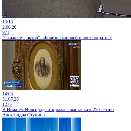
13:13
2.08.26
971
"Скажите, доктор". «Болезнь королей и аристократов»
14:03
31.07.26
1275
В Нижнем Новгороде открылась выставка к 250-летию
Александра Ступина