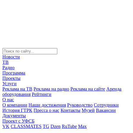
Новости
ТВ
Радио
Программа
Проекты
Услуги
Реклама на ТВ
Реклама на радио
Реклама на сайте
Аренда
оборудования
Рейтинги
О нас
О компании
Наши достижения
Руководство
Сотрудники
История ГТРК
Пресса о нас
Контакты
Музей
Вакансии
Документы
Проект с УФСБ
VK
CLASSMATES
TG
Dzen
RuTube
Max