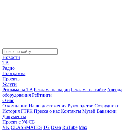
Новости
ТВ
Радио
Программа
Проекты
Услуги
Реклама на ТВ
Реклама на радио
Реклама на сайте
Аренда
оборудования
Рейтинги
О нас
О компании
Наши достижения
Руководство
Сотрудники
История ГТРК
Пресса о нас
Контакты
Музей
Вакансии
Документы
Проект с УФСБ
VK
CLASSMATES
TG
Dzen
RuTube
Max