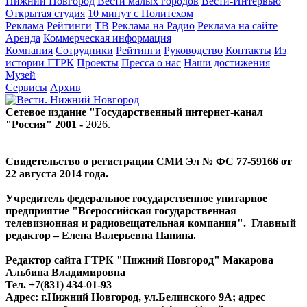
Нижний Новгород
Вести малых городов
Вести-Интервью
Открытая студия
10 минут с Политехом
Реклама
Рейтинги
ТВ
Реклама на Радио
Реклама на сайте
Аренда
Коммерческая информация
Компания
Сотрудники
Рейтинги
Руководство
Контакты
Из
истории ГТРК
Проекты
Пресса о нас
Наши достижения
Музей
Сервисы
Архив
Сетевое издание "Государственный интернет-канал
"Россия" 2001 -
2026
.
Свидетельство о регистрации СМИ Эл № ФС 77-59166 от
22 августа 2014 года.
Учредитель федеральное государственное унитарное
предприятие "Всероссийская государственная
телевизионная и радиовещательная компания". Главный
редактор – Елена Валерьевна Панина.
Редактор сайта ГТРК "Нижний Новгород" Макарова
Альбина Владимировна
Тел. +7(831) 434-01-93
Адрес: г.Нижний Новгород, ул.Белинского 9А; адрес