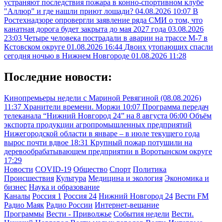
устраняют последствия пожара в конно-спортивном клубе
"Аллюр" и где нашли приют лошади?
04.08.2026 10:07
В
Ростехнадзоре опровергли заявление ряда СМИ о том, что
канатная дорога будет закрыта до мая 2027 года
03.08.2026
23:03
Четыре человека пострадали в аварии на трассе М-7 в
Кстовском округе
01.08.2026 16:44
Двоих утопающих спасли
сегодня ночью в Нижнем Новгороде
01.08.2026 11:28
Последние новости:
Кинопремьеры недели с Мариной Ревягиной (08.08.2026)
11:37
Хранители времени. Моржи
10:07
Программа передач
телеканала “Нижний Новгород 24” на 8 августа
06:00
Объём
экспорта продукции агропромышленных предприятий
Нижегородской области в январе – в июле текущего года
вырос почти вдвое
18:31
Крупный пожар потушили на
деревообрабатывающем предприятии в Воротынском округе
17:29
Новости
COVID-19
Общество
Спорт
Политика
Происшествия
Культура
Медицина и экология
Экономика и
бизнес
Наука и образование
Каналы
Россия 1
Россия 24
Нижний Новгород 24
Вести FM
Радио Маяк
Радио России
Интернет-вещание
Программы
Вести - Приволжье
События недели
Вести.