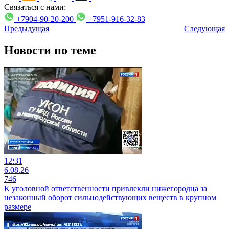
Связаться с нами:
+7904-90-20-200
+7951-916-32-83
Предыдущая
Следующая
Новости по теме
12:31
6.08.26
746
К уголовной ответственности привлекли нижегородца за
незаконный оборот сильнодействующих веществ в крупном
размере