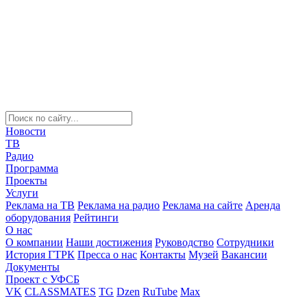
Новости
ТВ
Радио
Программа
Проекты
Услуги
Реклама на ТВ
Реклама на радио
Реклама на сайте
Аренда
оборудования
Рейтинги
О нас
О компании
Наши достижения
Руководство
Сотрудники
История ГТРК
Пресса о нас
Контакты
Музей
Вакансии
Документы
Проект с УФСБ
VK
CLASSMATES
TG
Dzen
RuTube
Max