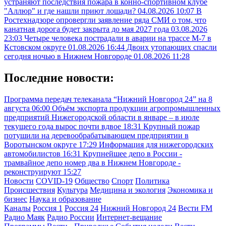
устраняют последствия пожара в конно-спортивном клубе
"Аллюр" и где нашли приют лошади?
04.08.2026 10:07
В
Ростехнадзоре опровергли заявление ряда СМИ о том, что
канатная дорога будет закрыта до мая 2027 года
03.08.2026
23:03
Четыре человека пострадали в аварии на трассе М-7 в
Кстовском округе
01.08.2026 16:44
Двоих утопающих спасли
сегодня ночью в Нижнем Новгороде
01.08.2026 11:28
Последние новости:
Программа передач телеканала “Нижний Новгород 24” на 8
августа
06:00
Объём экспорта продукции агропромышленных
предприятий Нижегородской области в январе – в июле
текущего года вырос почти вдвое
18:31
Крупный пожар
потушили на деревообрабатывающем предприятии в
Воротынском округе
17:29
Информация для нижегородских
автомобилистов
16:31
Крупнейшее депо в России -
трамвайное депо номер два в Нижнем Новгороде -
реконструируют
15:27
Новости
COVID-19
Общество
Спорт
Политика
Происшествия
Культура
Медицина и экология
Экономика и
бизнес
Наука и образование
Каналы
Россия 1
Россия 24
Нижний Новгород 24
Вести FM
Радио Маяк
Радио России
Интернет-вещание