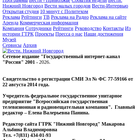
Программы
Вести - Приволжье
События недели
Вести.
Нижний Новгород
Вести малых городов
Вести-Интервью
Открытая студия
10 минут с Политехом
Реклама
Рейтинги
ТВ
Реклама на Радио
Реклама на сайте
Аренда
Коммерческая информация
Компания
Сотрудники
Рейтинги
Руководство
Контакты
Из
истории ГТРК
Проекты
Пресса о нас
Наши достижения
Музей
Сервисы
Архив
Сетевое издание "Государственный интернет-канал
"Россия" 2001 -
2026
.
Свидетельство о регистрации СМИ Эл № ФС 77-59166 от
22 августа 2014 года.
Учредитель федеральное государственное унитарное
предприятие "Всероссийская государственная
телевизионная и радиовещательная компания". Главный
редактор – Елена Валерьевна Панина.
Редактор сайта ГТРК "Нижний Новгород" Макарова
Альбина Владимировна
Тел. +7(831) 434-01-93