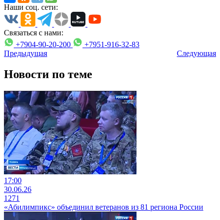
Наши соц. сети:
Связаться с нами:
+7904-90-20-200
+7951-916-32-83
Предыдущая
Следующая
Новости по теме
17:00
30.06.26
1271
«Абилимпикс» объединил ветеранов из 81 региона России