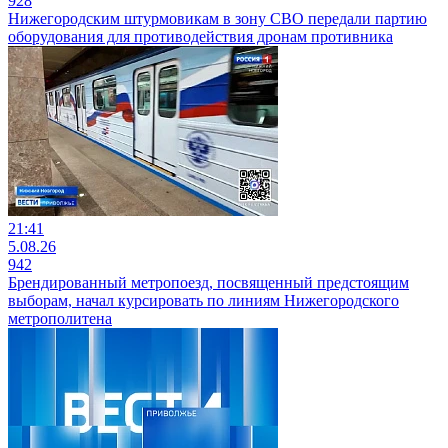
928
Нижегородским штурмовикам в зону СВО передали партию
оборудования для противодействия дронам противника
21:41
5.08.26
942
Брендированный метропоезд, посвященный предстоящим
выборам, начал курсировать по линиям Нижегородского
метрополитена