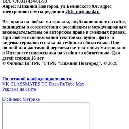
Тел. +7(831) 434-01-93
Адрес: г.Нижний Новгород, ул.Белинского 9А; адрес
электронной почты редакции
gtrk_nn@mail.ru
Все права на любые материалы, опубликованные на сайте,
защищены в соответствии с российским и международным
законодательством об авторском праве и смежных правах.
При любом использовании текстовых, аудио-, фото- и
видеоматериалов ссылка на vestinn.ru обязательна. При
полной или частичной перепечатке текстовых материалов
в Интернете гиперссылка на vestinn.ru обязательна. Для
детей старше 16 лет.
© Филиал ВГТРК "ГТРК "Нижний Новгород". ©
2026
Политикой конфиденциальности.
VK
CLASSMATES
TG
Dzen
RuTube
Max
Реклама на сайте