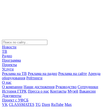
Новости
ТВ
Радио
Программа
Проекты
Услуги
Реклама на ТВ
Реклама на радио
Реклама на сайте
Аренда
оборудования
Рейтинги
О нас
О компании
Наши достижения
Руководство
Сотрудники
История ГТРК
Пресса о нас
Контакты
Музей
Вакансии
Документы
Проект с УФСБ
VK
CLASSMATES
TG
Dzen
RuTube
Max