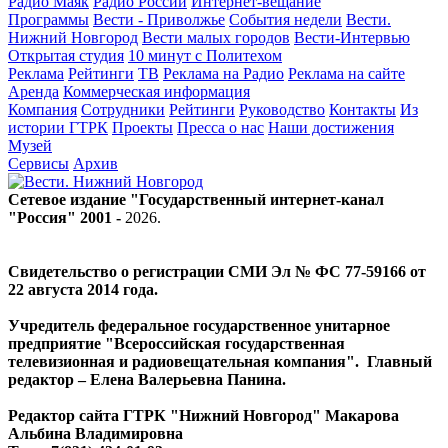
Радио Маяк
Радио России
Интернет-вещание
Программы
Вести - Приволжье
События недели
Вести.
Нижний Новгород
Вести малых городов
Вести-Интервью
Открытая студия
10 минут с Политехом
Реклама
Рейтинги
ТВ
Реклама на Радио
Реклама на сайте
Аренда
Коммерческая информация
Компания
Сотрудники
Рейтинги
Руководство
Контакты
Из
истории ГТРК
Проекты
Пресса о нас
Наши достижения
Музей
Сервисы
Архив
Сетевое издание "Государственный интернет-канал
"Россия" 2001 -
2026
.
Свидетельство о регистрации СМИ Эл № ФС 77-59166 от
22 августа 2014 года.
Учредитель федеральное государственное унитарное
предприятие "Всероссийская государственная
телевизионная и радиовещательная компания". Главный
редактор – Елена Валерьевна Панина.
Редактор сайта ГТРК "Нижний Новгород" Макарова
Альбина Владимировна