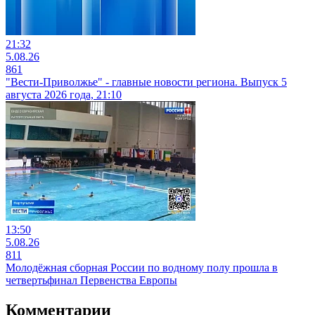
21:32
5.08.26
861
"Вести-Приволжье" - главные новости региона. Выпуск 5
августа 2026 года, 21:10
13:50
5.08.26
811
Молодёжная сборная России по водному полу прошла в
четвертьфинал Первенства Европы
Комментарии