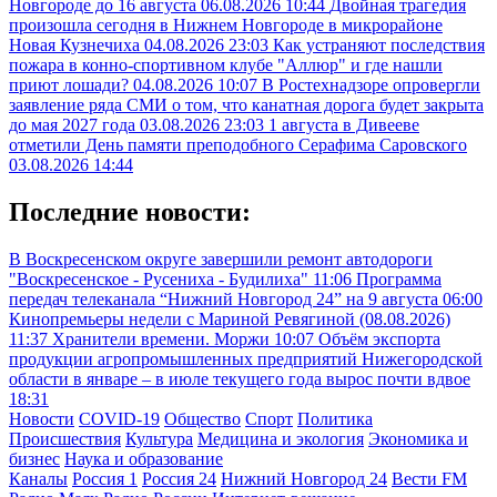
Новгороде до 16 августа
06.08.2026 10:44
Двойная трагедия
произошла сегодня в Нижнем Новгороде в микрорайоне
Новая Кузнечиха
04.08.2026 23:03
Как устраняют последствия
пожара в конно-спортивном клубе "Аллюр" и где нашли
приют лошади?
04.08.2026 10:07
В Ростехнадзоре опровергли
заявление ряда СМИ о том, что канатная дорога будет закрыта
до мая 2027 года
03.08.2026 23:03
1 августа в Дивееве
отметили День памяти преподобного Серафима Саровского
03.08.2026 14:44
Последние новости:
В Воскресенском округе завершили ремонт автодороги
"Воскресенское - Русениха - Будилиха"
11:06
Программа
передач телеканала “Нижний Новгород 24” на 9 августа
06:00
Кинопремьеры недели с Мариной Ревягиной (08.08.2026)
11:37
Хранители времени. Моржи
10:07
Объём экспорта
продукции агропромышленных предприятий Нижегородской
области в январе – в июле текущего года вырос почти вдвое
18:31
Новости
COVID-19
Общество
Спорт
Политика
Происшествия
Культура
Медицина и экология
Экономика и
бизнес
Наука и образование
Каналы
Россия 1
Россия 24
Нижний Новгород 24
Вести FM