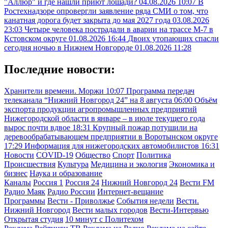
"Аллюр" и где нашли приют лошади?
04.08.2026 10:07
В
Ростехнадзоре опровергли заявление ряда СМИ о том, что
канатная дорога будет закрыта до мая 2027 года
03.08.2026
23:03
Четыре человека пострадали в аварии на трассе М-7 в
Кстовском округе
01.08.2026 16:44
Двоих утопающих спасли
сегодня ночью в Нижнем Новгороде
01.08.2026 11:28
Последние новости:
Хранители времени. Моржи
10:07
Программа передач
телеканала “Нижний Новгород 24” на 8 августа
06:00
Объём
экспорта продукции агропромышленных предприятий
Нижегородской области в январе – в июле текущего года
вырос почти вдвое
18:31
Крупный пожар потушили на
деревообрабатывающем предприятии в Воротынском округе
17:29
Информация для нижегородских автомобилистов
16:31
Новости
COVID-19
Общество
Спорт
Политика
Происшествия
Культура
Медицина и экология
Экономика и
бизнес
Наука и образование
Каналы
Россия 1
Россия 24
Нижний Новгород 24
Вести FM
Радио Маяк
Радио России
Интернет-вещание
Программы
Вести - Приволжье
События недели
Вести.
Нижний Новгород
Вести малых городов
Вести-Интервью
Открытая студия
10 минут с Политехом