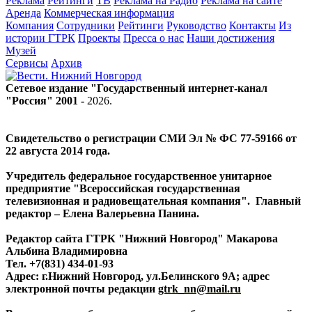
Реклама
Рейтинги
ТВ
Реклама на Радио
Реклама на сайте
Аренда
Коммерческая информация
Компания
Сотрудники
Рейтинги
Руководство
Контакты
Из
истории ГТРК
Проекты
Пресса о нас
Наши достижения
Музей
Сервисы
Архив
Сетевое издание "Государственный интернет-канал
"Россия" 2001 -
2026
.
Свидетельство о регистрации СМИ Эл № ФС 77-59166 от
22 августа 2014 года.
Учредитель федеральное государственное унитарное
предприятие "Всероссийская государственная
телевизионная и радиовещательная компания". Главный
редактор – Елена Валерьевна Панина.
Редактор сайта ГТРК "Нижний Новгород" Макарова
Альбина Владимировна
Тел. +7(831) 434-01-93
Адрес: г.Нижний Новгород, ул.Белинского 9А; адрес
электронной почты редакции
gtrk_nn@mail.ru