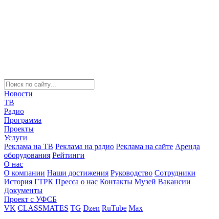
Новости
ТВ
Радио
Программа
Проекты
Услуги
Реклама на ТВ
Реклама на радио
Реклама на сайте
Аренда
оборудования
Рейтинги
О нас
О компании
Наши достижения
Руководство
Сотрудники
История ГТРК
Пресса о нас
Контакты
Музей
Вакансии
Документы
Проект с УФСБ
VK
CLASSMATES
TG
Dzen
RuTube
Max