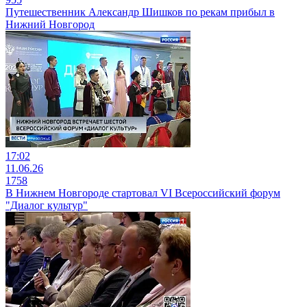
Путешественник Александр Шишков по рекам прибыл в
Нижний Новгород
17:02
11.06.26
1758
В Нижнем Новгороде стартовал VI Всероссийский форум
"Диалог культур"