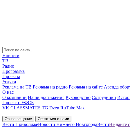
Новости
ТВ
Радио
Программа
Проекты
Услуги
Реклама на ТВ
Реклама на радио
Реклама на сайте
Аренда обор
О нас
О компании
Наши достижения
Руководство
Сотрудники
Истор
Проект с УФСБ
VK
CLASSMATES
TG
Dzen
RuTube
Max
Online вещание
Связаться с нами
Вести Приволжье
Новости Нижнего Новгорода
Вести
Не дайте 