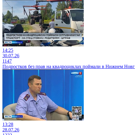
14:25
30.07.26
1147
Подростков без прав на квадроциклах поймали в Нижнем Новг
13:28
28.07.26