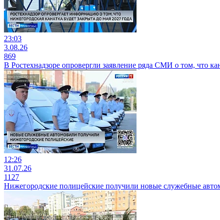
23:03
3.08.26
869
В Ростехнадзоре опровергли заявление ряда СМИ о том, что кан
12:26
31.07.26
1127
Нижегородские полицейские получили новые служебные авто