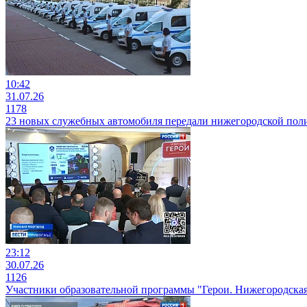
10:42
31.07.26
1178
23 новых служебных автомобиля передали нижегородской пол
23:12
30.07.26
1126
Участники образовательной программы "Герои. Нижегородская