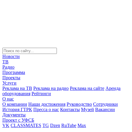
Новости
ТВ
Радио
Программа
Проекты
Услуги
Реклама на ТВ
Реклама на радио
Реклама на сайте
Аренда
оборудования
Рейтинги
О нас
О компании
Наши достижения
Руководство
Сотрудники
История ГТРК
Пресса о нас
Контакты
Музей
Вакансии
Документы
Проект с УФСБ
VK
CLASSMATES
TG
Dzen
RuTube
Max