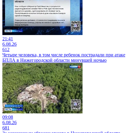
21:41
6.08.26
612
Четыре человека, в том числе ребенок пострадали при атаке
БПЛА в Нижегородской области минувшей ночью
09:08
6.08.26
681