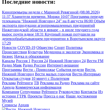
Последние новости:
Кинопремьеры недели с Мариной Ревягиной (08.08.2026)
11:37
Хранители времени. Моржи
10:07
Программа передач
телеканала “Нижний Новгород 24” на 8 августа
06:00
Объём
экспорта продукции агропромышленных предприятий
Нижегородской области в январе – в июле текущего года
вырос почти вдвое
18:31
Крупный пожар потушили на
деревообрабатывающем предприятии в Воротынском округе
17:29
Новости
COVID-19
Общество
Спорт
Политика
Происшествия
Культура
Медицина и экология
Экономика и
бизнес
Наука и образование
Каналы
Россия 1
Россия 24
Нижний Новгород 24
Вести FM
Радио Маяк
Радио России
Интернет-вещание
Программы
Вести - Приволжье
События недели
Вести.
Нижний Новгород
Вести малых городов
Вести-Интервью
Открытая студия
10 минут с Политехом
Реклама
Рейтинги
ТВ
Реклама на Радио
Реклама на сайте
Аренда
Коммерческая информация
Компания
Сотрудники
Рейтинги
Руководство
Контакты
Из
истории ГТРК
Проекты
Пресса о нас
Наши достижения
Музей
Сервисы
Архив