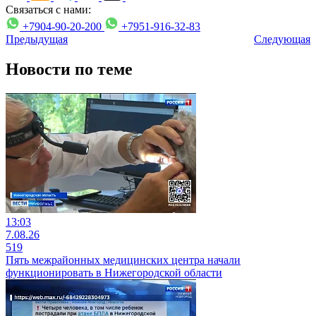
Связаться с нами:
+7904-90-20-200
+7951-916-32-83
Предыдущая
Следующая
Новости по теме
13:03
7.08.26
519
Пять межрайонных медицинских центра начали
функционировать в Нижегородской области