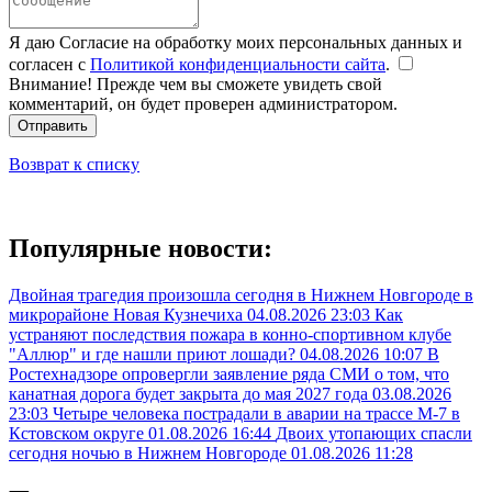
Я даю Согласие на обработку моих персональных данных и
согласен с
Политикой конфиденциальности сайта
.
Внимание! Прежде чем вы сможете увидеть свой
комментарий, он будет проверен администратором.
Отправить
Возврат к списку
Популярные новости:
Двойная трагедия произошла сегодня в Нижнем Новгороде в
микрорайоне Новая Кузнечиха
04.08.2026 23:03
Как
устраняют последствия пожара в конно-спортивном клубе
"Аллюр" и где нашли приют лошади?
04.08.2026 10:07
В
Ростехнадзоре опровергли заявление ряда СМИ о том, что
канатная дорога будет закрыта до мая 2027 года
03.08.2026
23:03
Четыре человека пострадали в аварии на трассе М-7 в
Кстовском округе
01.08.2026 16:44
Двоих утопающих спасли
сегодня ночью в Нижнем Новгороде
01.08.2026 11:28