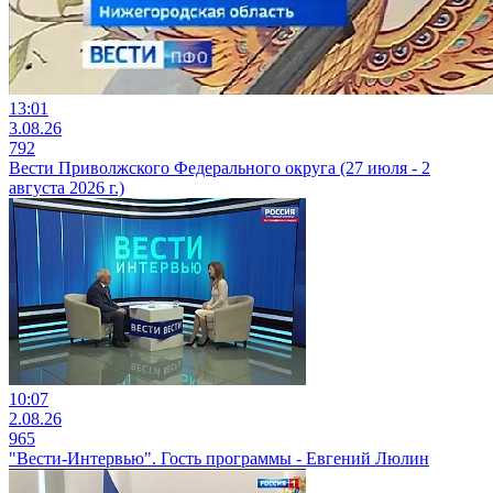
13:01
3.08.26
792
Вести Приволжского Федерального округа (27 июля - 2
августа 2026 г.)
10:07
2.08.26
965
"Вести-Интервью". Гость программы - Евгений Люлин