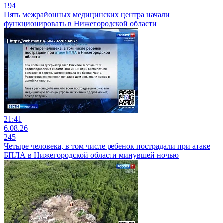
194
Пять межрайонных медицинских центра начали
функционировать в Нижегородской области
21:41
6.08.26
245
Четыре человека, в том числе ребенок пострадали при атаке
БПЛА в Нижегородской области минувшей ночью