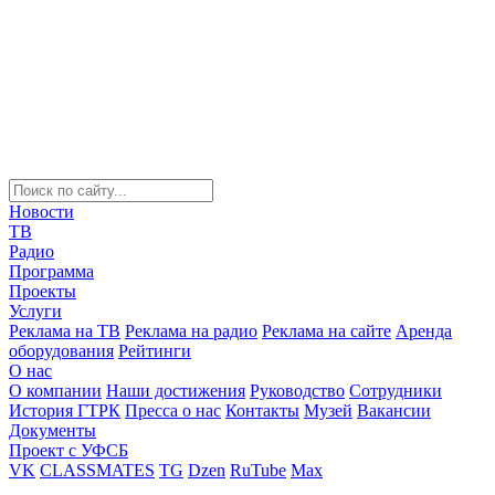
Новости
ТВ
Радио
Программа
Проекты
Услуги
Реклама на ТВ
Реклама на радио
Реклама на сайте
Аренда
оборудования
Рейтинги
О нас
О компании
Наши достижения
Руководство
Сотрудники
История ГТРК
Пресса о нас
Контакты
Музей
Вакансии
Документы
Проект с УФСБ
VK
CLASSMATES
TG
Dzen
RuTube
Max