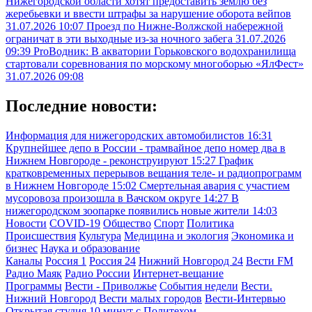
Нижегородской области хотят предоставить землю без
жеребьевки и ввести штрафы за нарушение оборота вейпов
31.07.2026 10:07
Проезд по Нижне-Волжской набережной
ограничат в эти выходные из-за ночного забега
31.07.2026
09:39
ProВодник: В акватории Горьковского водохранилища
стартовали соревнования по морскому многоборью «ЯлФест»
31.07.2026 09:08
Последние новости:
Информация для нижегородских автомобилистов
16:31
Крупнейшее депо в России - трамвайное депо номер два в
Нижнем Новгороде - реконструируют
15:27
График
кратковременных перерывов вещания теле- и радиопрограмм
в Нижнем Новгороде
15:02
Смертельная авария с участием
мусоровоза произошла в Вачском округе
14:27
В
нижегородском зоопарке появились новые жители
14:03
Новости
COVID-19
Общество
Спорт
Политика
Происшествия
Культура
Медицина и экология
Экономика и
бизнес
Наука и образование
Каналы
Россия 1
Россия 24
Нижний Новгород 24
Вести FM
Радио Маяк
Радио России
Интернет-вещание
Программы
Вести - Приволжье
События недели
Вести.
Нижний Новгород
Вести малых городов
Вести-Интервью
Открытая студия
10 минут с Политехом