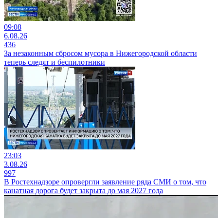
09:08
6.08.26
436
За незаконным сбросом мусора в Нижегородской области
теперь следят и беспилотники
23:03
3.08.26
997
В Ростехнадзоре опровергли заявление ряда СМИ о том, что
канатная дорога будет закрыта до мая 2027 года