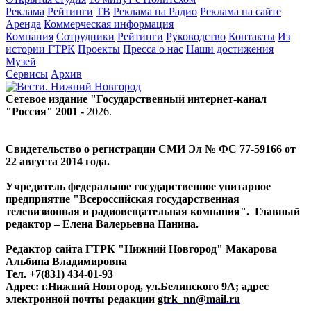
Реклама
Рейтинги
ТВ
Реклама на Радио
Реклама на сайте
Аренда
Коммерческая информация
Компания
Сотрудники
Рейтинги
Руководство
Контакты
Из
истории ГТРК
Проекты
Пресса о нас
Наши достижения
Музей
Сервисы
Архив
Сетевое издание "Государственный интернет-канал
"Россия" 2001 -
2026
.
Свидетельство о регистрации СМИ Эл № ФС 77-59166 от
22 августа 2014 года.
Учредитель федеральное государственное унитарное
предприятие "Всероссийская государственная
телевизионная и радиовещательная компания". Главный
редактор – Елена Валерьевна Панина.
Редактор сайта ГТРК "Нижний Новгород" Макарова
Альбина Владимировна
Тел. +7(831) 434-01-93
Адрес: г.Нижний Новгород, ул.Белинского 9А; адрес
электронной почты редакции
gtrk_nn@mail.ru