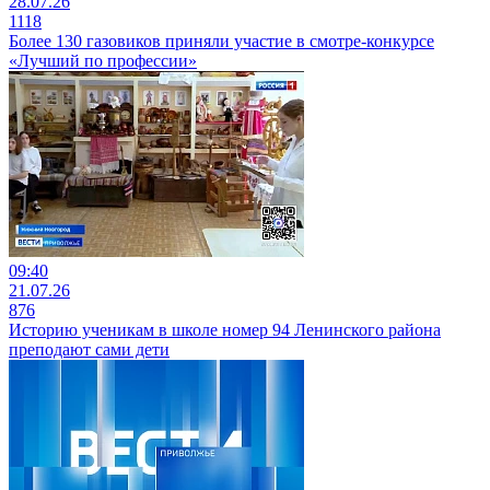
28.07.26
1118
Более 130 газовиков приняли участие в смотре-конкурсе
«Лучший по профессии»
09:40
21.07.26
876
Историю ученикам в школе номер 94 Ленинского района
преподают сами дети