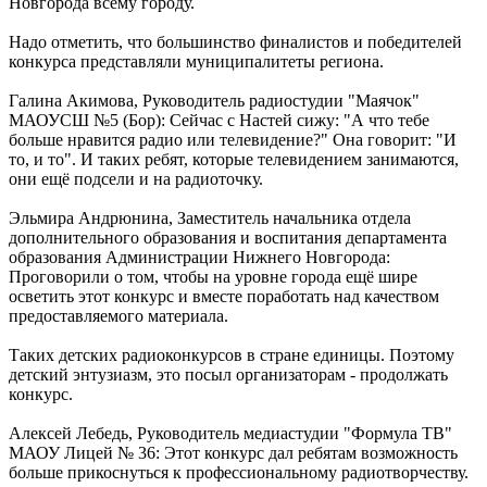
Новгорода всему городу.
Надо отметить, что большинство финалистов и победителей
конкурса представляли муниципалитеты региона.
Галина Акимова, Руководитель радиостудии "Маячок"
МАОУСШ №5 (Бор): Сейчас с Настей сижу: "А что тебе
больше нравится радио или телевидение?" Она говорит: "И
то, и то". И таких ребят, которые телевидением занимаются,
они ещё подсели и на радиоточку.
Эльмира Андрюнина, Заместитель начальника отдела
дополнительного образования и воспитания департамента
образования Администрации Нижнего Новгорода:
Проговорили о том, чтобы на уровне города ещё шире
осветить этот конкурс и вместе поработать над качеством
предоставляемого материала.
Таких детских радиоконкурсов в стране единицы. Поэтому
детский энтузиазм, это посыл организаторам - продолжать
конкурс.
Алексей Лебедь, Руководитель медиастудии "Формула ТВ"
МАОУ Лицей № 36: Этот конкурс дал ребятам возможность
больше прикоснуться к профессиональному радиотворчеству.