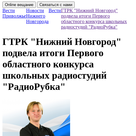
Online вещание
Связаться с нами
Вести
Новости
Вести
ГТРК "Нижний Новгород"
Приволжье
Нижнего
подвела итоги Первого
Новгорода
областного конкурса школьных
радиостудий "РадиоРубка"
ГТРК "Нижний Новгород"
подвела итоги Первого
областного конкурса
школьных радиостудий
"РадиоРубка"