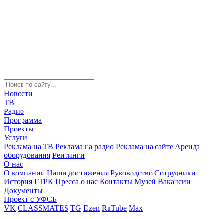
Новости
ТВ
Радио
Программа
Проекты
Услуги
Реклама на ТВ
Реклама на радио
Реклама на сайте
Аренда
оборудования
Рейтинги
О нас
О компании
Наши достижения
Руководство
Сотрудники
История ГТРК
Пресса о нас
Контакты
Музей
Вакансии
Документы
Проект с УФСБ
VK
CLASSMATES
TG
Dzen
RuTube
Max