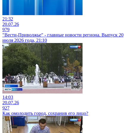
21:32
20.07.26
979
"Вести-Приволжье" - главные новости региона. Выпуск 20
июля 2026 года, 21:10
14:03
20.07.26
927
Как омолодить город, сохранив его лицо?