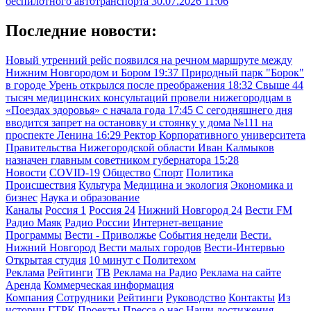
беспилотного автотранспорта
30.07.2026 11:06
Последние новости:
Новый утренний рейс появился на речном маршруте между
Нижним Новгородом и Бором
19:37
Природный парк "Борок"
в городе Урень открылся после преображения
18:32
Свыше 44
тысяч медицинских консультаций провели нижегородцам в
«Поездах здоровья» с начала года
17:45
С сегодняшнего дня
вводится запрет на остановку и стоянку у дома №111 на
проспекте Ленина
16:29
Ректор Корпоративного университета
Правительства Нижегородской области Иван Калмыков
назначен главным советником губернатора
15:28
Новости
COVID-19
Общество
Спорт
Политика
Происшествия
Культура
Медицина и экология
Экономика и
бизнес
Наука и образование
Каналы
Россия 1
Россия 24
Нижний Новгород 24
Вести FM
Радио Маяк
Радио России
Интернет-вещание
Программы
Вести - Приволжье
События недели
Вести.
Нижний Новгород
Вести малых городов
Вести-Интервью
Открытая студия
10 минут с Политехом
Реклама
Рейтинги
ТВ
Реклама на Радио
Реклама на сайте
Аренда
Коммерческая информация
Компания
Сотрудники
Рейтинги
Руководство
Контакты
Из
истории ГТРК
Проекты
Пресса о нас
Наши достижения