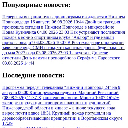
Популярные новости:
Перерывы вещания телерадиопрограмм ожидаются в Нижнем
Новгороде до 16 августа
06.08.2026 10:44
Двойная трагедия
произошла сегодня в Нижнем Новгороде в микрорайоне
Новая Кузнечиха
04.08.2026 23:03
Как устраняют последствия
пожара в конно-спортивном клубе "Аллюр" и где нашли
приют лошади?
04.08.2026 10:07
В Ростехнадзоре опровергли
заявление ряда СМИ о том, что канатная дорога будет закрыта
до мая 2027 года
03.08.2026 23:03
1 августа в Дивееве
отметили День памяти преподобного Серафима Саровского
03.08.2026 14:44
Последние новости:
Программа передач телеканала “Нижний Новгород 24” на 9
августа
06:00
Кинопремьеры недели с Мариной Ревягиной
(08.08.2026)
11:37
Хранители времени. Моржи
10:07
Объём
экспорта продукции агропромышленных предприятий
Нижегородской области в январе – в июле текущего года
вырос почти вдвое
18:31
Крупный пожар потушили на
деревообрабатывающем предприятии в Воротынском округе
17:29