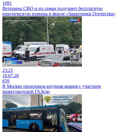
1091
Ветераны СВО и их семьи получают бесплатную
юридическую помощь в фонде «Защитники Отечества»
23:21
10.07.26
659
В Москве произошла крупная авария с участием
нижегородской ГАЗели