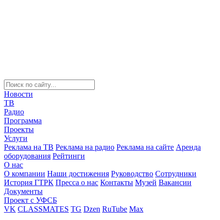
Новости
ТВ
Радио
Программа
Проекты
Услуги
Реклама на ТВ
Реклама на радио
Реклама на сайте
Аренда
оборудования
Рейтинги
О нас
О компании
Наши достижения
Руководство
Сотрудники
История ГТРК
Пресса о нас
Контакты
Музей
Вакансии
Документы
Проект с УФСБ
VK
CLASSMATES
TG
Dzen
RuTube
Max