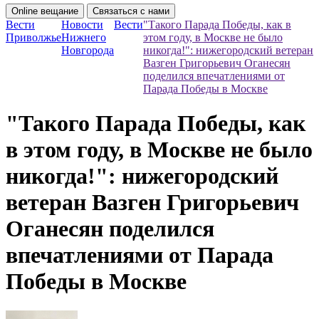
Online вещание
Связаться с нами
Вести
Новости
Вести
"Такого Парада Победы, как в
Приволжье
Нижнего
этом году, в Москве не было
Новгорода
никогда!": нижегородский ветеран
Вазген Григорьевич Оганесян
поделился впечатлениями от
Парада Победы в Москве
"Такого Парада Победы, как
в этом году, в Москве не было
никогда!": нижегородский
ветеран Вазген Григорьевич
Оганесян поделился
впечатлениями от Парада
Победы в Москве