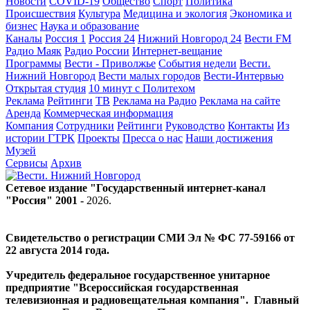
Новости
COVID-19
Общество
Спорт
Политика
Происшествия
Культура
Медицина и экология
Экономика и
бизнес
Наука и образование
Каналы
Россия 1
Россия 24
Нижний Новгород 24
Вести FM
Радио Маяк
Радио России
Интернет-вещание
Программы
Вести - Приволжье
События недели
Вести.
Нижний Новгород
Вести малых городов
Вести-Интервью
Открытая студия
10 минут с Политехом
Реклама
Рейтинги
ТВ
Реклама на Радио
Реклама на сайте
Аренда
Коммерческая информация
Компания
Сотрудники
Рейтинги
Руководство
Контакты
Из
истории ГТРК
Проекты
Пресса о нас
Наши достижения
Музей
Сервисы
Архив
Сетевое издание "Государственный интернет-канал
"Россия" 2001 -
2026
.
Свидетельство о регистрации СМИ Эл № ФС 77-59166 от
22 августа 2014 года.
Учредитель федеральное государственное унитарное
предприятие "Всероссийская государственная
телевизионная и радиовещательная компания". Главный