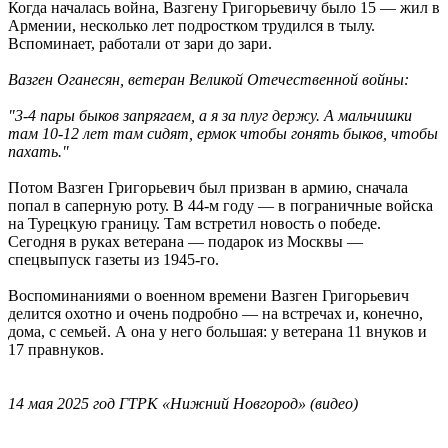
Когда началась война, Вазгену Григорьевичу было 15 — жил в
Армении, несколько лет подростком трудился в тылу.
Вспоминает, работали от зари до зари.
Вазген Оганесян, ветеран Великой Отечественной войны:
"3-4 пары быков запрягаем, а я за плуг держу. А мальчишки
там 10-12 лет там сидят, ермок чтобы гонять быков, чтобы
пахать."
Потом Вазген Григорьевич был призван в армию, сначала
попал в саперную роту. В 44-м году — в пограничные войска
на Турецкую границу. Там встретил новость о победе.
Сегодня в руках ветерана — подарок из Москвы —
спецвыпуск газеты из 1945-го.
Воспоминаниями о военном времени Вазген Григорьевич
делится охотно и очень подробно — на встречах и, конечно,
дома, с семьей. А она у него большая: у ветерана 11 внуков и
17 правнуков.
14 мая 2025 год ГТРК «Нижний Новгород» (видео)