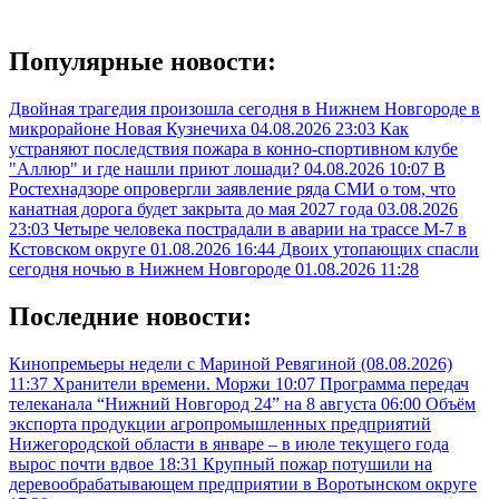
Популярные новости:
Двойная трагедия произошла сегодня в Нижнем Новгороде в
микрорайоне Новая Кузнечиха
04.08.2026 23:03
Как
устраняют последствия пожара в конно-спортивном клубе
"Аллюр" и где нашли приют лошади?
04.08.2026 10:07
В
Ростехнадзоре опровергли заявление ряда СМИ о том, что
канатная дорога будет закрыта до мая 2027 года
03.08.2026
23:03
Четыре человека пострадали в аварии на трассе М-7 в
Кстовском округе
01.08.2026 16:44
Двоих утопающих спасли
сегодня ночью в Нижнем Новгороде
01.08.2026 11:28
Последние новости:
Кинопремьеры недели с Мариной Ревягиной (08.08.2026)
11:37
Хранители времени. Моржи
10:07
Программа передач
телеканала “Нижний Новгород 24” на 8 августа
06:00
Объём
экспорта продукции агропромышленных предприятий
Нижегородской области в январе – в июле текущего года
вырос почти вдвое
18:31
Крупный пожар потушили на
деревообрабатывающем предприятии в Воротынском округе