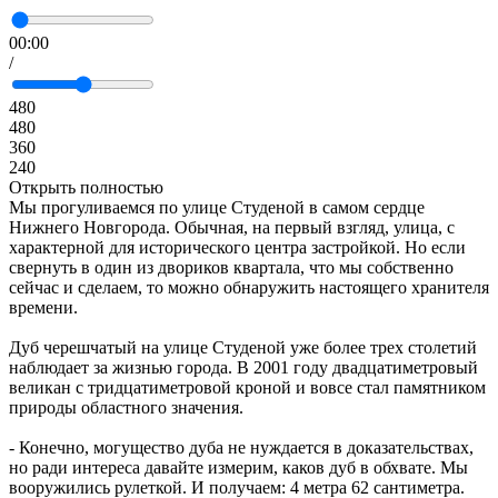
00:00
/
480
480
360
240
Открыть полностью
Мы прогуливаемся по улице Студеной в самом сердце
Нижнего Новгорода. Обычная, на первый взгляд, улица, с
характерной для исторического центра застройкой. Но если
свернуть в один из двориков квартала, что мы собственно
сейчас и сделаем, то можно обнаружить настоящего хранителя
времени.
Дуб черешчатый на улице Студеной уже более трех столетий
наблюдает за жизнью города. В 2001 году двадцатиметровый
великан с тридцатиметровой кроной и вовсе стал памятником
природы областного значения.
- Конечно, могущество дуба не нуждается в доказательствах,
но ради интереса давайте измерим, каков дуб в обхвате. Мы
вооружились рулеткой. И получаем: 4 метра 62 сантиметра.