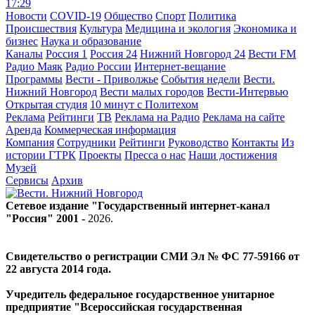
17:29
Новости
COVID-19
Общество
Спорт
Политика
Происшествия
Культура
Медицина и экология
Экономика и
бизнес
Наука и образование
Каналы
Россия 1
Россия 24
Нижний Новгород 24
Вести FM
Радио Маяк
Радио России
Интернет-вещание
Программы
Вести - Приволжье
События недели
Вести.
Нижний Новгород
Вести малых городов
Вести-Интервью
Открытая студия
10 минут с Политехом
Реклама
Рейтинги
ТВ
Реклама на Радио
Реклама на сайте
Аренда
Коммерческая информация
Компания
Сотрудники
Рейтинги
Руководство
Контакты
Из
истории ГТРК
Проекты
Пресса о нас
Наши достижения
Музей
Сервисы
Архив
Сетевое издание "Государственный интернет-канал
"Россия" 2001 -
2026
.
Свидетельство о регистрации СМИ Эл № ФС 77-59166 от
22 августа 2014 года.
Учредитель федеральное государственное унитарное
предприятие "Всероссийская государственная