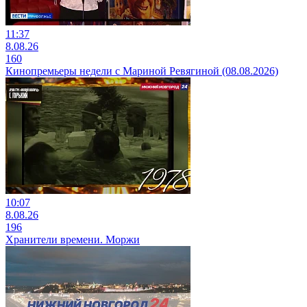
11:37
8.08.26
160
Кинопремьеры недели с Мариной Ревягиной (08.08.2026)
10:07
8.08.26
196
Хранители времени. Моржи