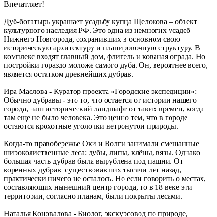
Впечатляет!
Дуб-богатырь украшает усадьбу купца Щелокова – объект
культурного наследия РФ. Это одна из немногих усадеб
Нижнего Новгорода, сохранивших в основном свою
историческую архитектуру и планировочную структуру. В
комплекс входят главный дом, флигель и кованая ограда. Но
постройки гораздо моложе самого дуба. Он, вероятнее всего,
является остатком древнейших дубрав.
Ира Маслова - Куратор проекта «Городские экспедиции»:
Обычно дубравы - это то, что остается от истории нашего
города, наш исторический ландшафт от таких времен, когда
там еще не было человека. Это ценно тем, что в городе
остаются крохотные уголочки нетронутой природы.
Когда-то правобережье Оки и Волги занимали смешанные
широколиственные леса: дубы, липы, клёны, вязы. Однако
большая часть дубрав была вырублена под пашни. От
коренных дубрав, существовавших тысячи лет назад,
практически ничего не осталось. Но если говорить о местах,
составляющих нынешний центр города, то в 18 веке эти
территории, согласно планам, были покрыты лесами.
Наталья Коновалова - Биолог, экскурсовод по природе,