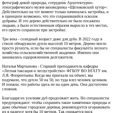
фотограф дикой природы, сотрудник Архитектурно-
этнографического музея-заповедника «Щёлоковский хутор»:
Действительно на тот момент только начиналась застройка, и
в принципе возможно, что это сохранившийся осколок
дубравы. И это дерево действительно не было посажено
людьми, а было естественным образом выросло в тех местах,
его просто сохранили при застройке.
Три века - солидный возраст даже для дуба. В 2022 году в
стволе обнаружили дупло высотой 10 метров. Дерево могло
просто рухнуть, если бы не специалисты факультета лесного
хозяйства сельскохозяйственной академии. Именно они
занимались оздоровлением долгожителя.
Наталья Мартынова - Старший преподаватель кафедры
«Лесная таксация и лесоустройство» ФГБОУ ВО НГАТУ им.
Л.Я. Флорентьева: Когда мы приехали на объект, мы
подумали, что дупло 50 на 50, но туда влез человек целиком.
И поняли, что работы здесь не на один день. Она достаточно
сложная.
Благодаря их усилиям дуб продолжает жить. Но специалисты
предупреждают: чтобы сохранять такие памятники природы и
даже обычные городские деревья, рекомендуется огораживать
их в радиусе хотя бы 10 метров. Так снижается риск