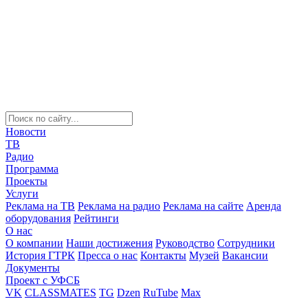
Новости
ТВ
Радио
Программа
Проекты
Услуги
Реклама на ТВ
Реклама на радио
Реклама на сайте
Аренда
оборудования
Рейтинги
О нас
О компании
Наши достижения
Руководство
Сотрудники
История ГТРК
Пресса о нас
Контакты
Музей
Вакансии
Документы
Проект с УФСБ
VK
CLASSMATES
TG
Dzen
RuTube
Max