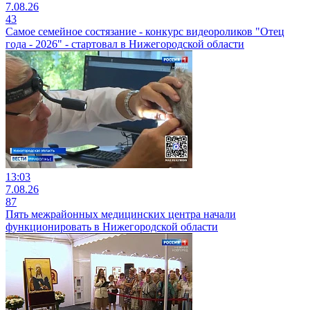
7.08.26
43
Самое семейное состязание - конкурс видеороликов "Отец
года - 2026" - стартовал в Нижегородской области
13:03
7.08.26
87
Пять межрайонных медицинских центра начали
функционировать в Нижегородской области