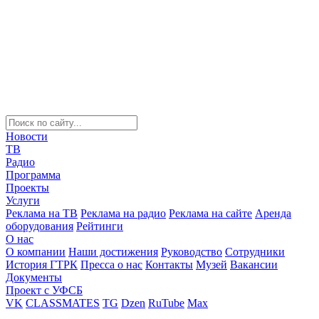
Новости
ТВ
Радио
Программа
Проекты
Услуги
Реклама на ТВ
Реклама на радио
Реклама на сайте
Аренда
оборудования
Рейтинги
О нас
О компании
Наши достижения
Руководство
Сотрудники
История ГТРК
Пресса о нас
Контакты
Музей
Вакансии
Документы
Проект с УФСБ
VK
CLASSMATES
TG
Dzen
RuTube
Max