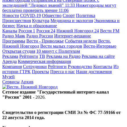
Нижегородцы отправились на Северный полюс с
экспедицией "Ледокол знаний"
11:33
Нижегородцы могут
бесплатно проверить зрение
11:06
Новости
COVID-19
Общество
Спорт
Политика
Происшествия
Культура
Медицина и экология
Экономика и
бизнес
Наука и образование
Каналы
Россия 1
Россия 24
Нижний Новгород 24
Вести FM
Радио Маяк
Радио России
Интернет-вещание
Программы
Вести - Приволжье
События недели
Вести.
Нижний Новгород
Вести малых городов
Вести-Интервью
Открытая студия
10 минут с Политехом
Реклама
Рейтинги
ТВ
Реклама на Радио
Реклама на сайте
Аренда
Коммерческая информация
Компания
Сотрудники
Рейтинги
Руководство
Контакты
Из
истории ГТРК
Проекты
Пресса о нас
Наши достижения
Музей
Сервисы
Архив
Сетевое издание "Государственный интернет-канал
"Россия" 2001 -
2026
.
Свидетельство о регистрации СМИ Эл № ФС 77-59166 от
22 августа 2014 года.