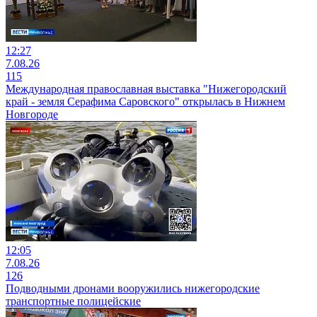
12:27
7.08.26
115
Международная православная выставка "Нижегородский
край - земля Серафима Саровского" открылась в Нижнем
Новгороде
12:05
7.08.26
126
Подводными дронами вооружились нижегородские
транспортные полицейские