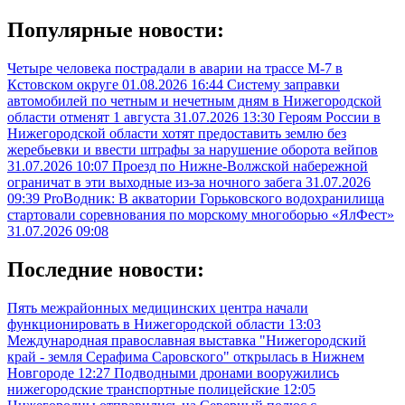
Популярные новости:
Четыре человека пострадали в аварии на трассе М-7 в
Кстовском округе
01.08.2026 16:44
Систему заправки
автомобилей по четным и нечетным дням в Нижегородской
области отменят 1 августа
31.07.2026 13:30
Героям России в
Нижегородской области хотят предоставить землю без
жеребьевки и ввести штрафы за нарушение оборота вейпов
31.07.2026 10:07
Проезд по Нижне-Волжской набережной
ограничат в эти выходные из-за ночного забега
31.07.2026
09:39
ProВодник: В акватории Горьковского водохранилища
стартовали соревнования по морскому многоборью «ЯлФест»
31.07.2026 09:08
Последние новости:
Пять межрайонных медицинских центра начали
функционировать в Нижегородской области
13:03
Международная православная выставка "Нижегородский
край - земля Серафима Саровского" открылась в Нижнем
Новгороде
12:27
Подводными дронами вооружились
нижегородские транспортные полицейские
12:05