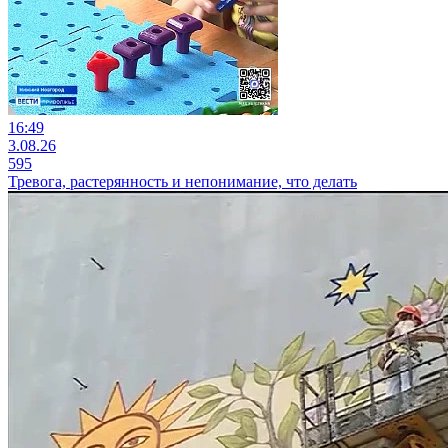
16:49
3.08.26
595
Тревога, растерянность и непонимание, что делать