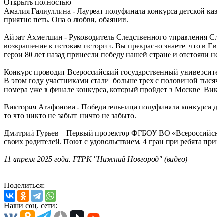
Открыть полностью
Амалия Галиуллина - Лауреат полуфинала конкурса детской каз
приятно петь. Она о любви, обаянии.
Айрат Ахметшин - Руководитель Следственного управления Сле
возвращение к истокам истории. Вы прекрасно знаете, что в Е
герои 80 лет назад принесли победу нашей стране и отстояли 
Конкурс проводит Всероссийский государственный университ
В этом году участниками стали больше трех с половиной тыся
номера уже в финале конкурса, который пройдет в Москве. Ви
Виктория Агафонова - Победительница полуфинала конкурса детс
то что никто не забыт, ничто не забыто.
Дмитрий Гурьев – Первый проректор ФГБОУ ВО «Всероссийский
своих родителей. Поют с удовольствием. 4 гран при ребята при
11 апреля 2025 года. ГТРК "Нижний Новгород" (видео)
Поделиться:
Наши соц. сети: