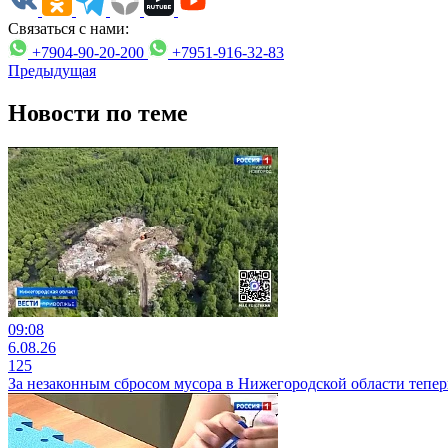
Связаться с нами:
+7904-90-20-200
+7951-916-32-83
Предыдущая
Новости по теме
09:08
6.08.26
125
За незаконным сбросом мусора в Нижегородской области тепер