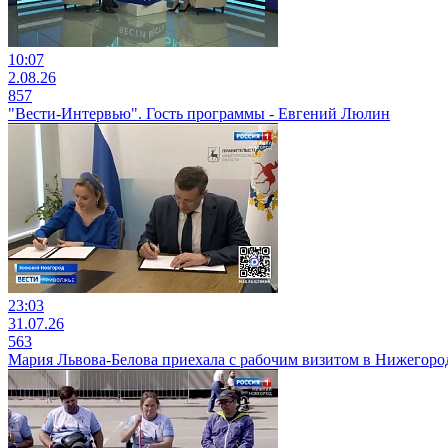
10:07
2.08.26
857
"Вести-Интервью". Гость программы - Евгений Люлин
23:03
31.07.26
563
Мария Львова-Белова приехала с рабочим визитом в Нижегоро