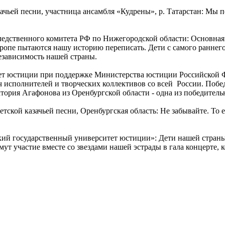
ачьей песни, участница ансамбля «Кудрены», р. Татарстан: Мы 
дственного комитета РФ по Нижегородской области: Основная н
вропе пытаются нашу историю переписать. Дети с самого раннего
независимость нашей страны.
ет юстиции при поддержке Министерства юстиции Российской Ф
ч исполнителей и творческих коллективов со всей России. Побе
ктория Агафонова из Оренбургской области - одна из победител
кой казачьей песни, Оренбургская область: Не забывайте. То ест
 государственный университет юстиции»: Дети нашей страны о
мут участие вместе со звездами нашей эстрады в гала концерте, 