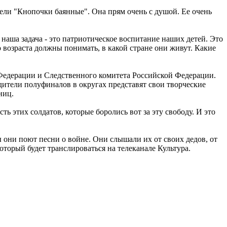
пели "Кнопочки баянные". Она прям очень с душой. Ее очень
аша задача - это патриотическое воспитание наших детей. Это
 возраста должны понимать, в какой стране они живут. Какие
едерации и Следственного комитета Российской Федерации.
дители полуфиналов в округах представят свои творческие
ьниц.
ь этих солдатов, которые боролись вот за эту свободу. И это
ни поют песни о войне. Они слышали их от своих дедов, от
который будет транслироваться на телеканале Культура.