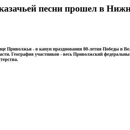
казачьей песни прошел в Ниж
ице Приволжья - в канун празднования 80-летия Победы в Ве
асти. География участников - весь Приволжский федеральный
терства.