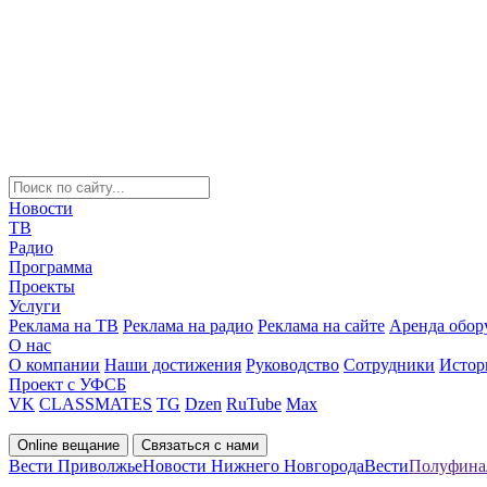
Новости
ТВ
Радио
Программа
Проекты
Услуги
Реклама на ТВ
Реклама на радио
Реклама на сайте
Аренда обор
О нас
О компании
Наши достижения
Руководство
Сотрудники
Истор
Проект с УФСБ
VK
CLASSMATES
TG
Dzen
RuTube
Max
Online вещание
Связаться с нами
Вести Приволжье
Новости Нижнего Новгорода
Вести
Полуфинал