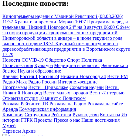
Последние новости:
Кинопремьеры недели с Мариной Ревягиной (08.08.2026)
11:37
Хранители времени. Моржи
10:07
Программа передач
телеканала “Нижний Новгород 24” на 8 августа
06:00
Объём
экспорта продукции агропромышленных предприятий
Нижегородской области в январе – в июле текущего года
вырос почти вдвое
18:31
Крупный пожар потушили на
деревообрабатывающем предприятии в Воротынском округе
17:29
Новости
COVID-19
Общество
Спорт
Политика
Происшествия
Культура
Медицина и экология
Экономика и
бизнес
Наука и образование
Каналы
Россия 1
Россия 24
Нижний Новгород 24
Вести FM
Радио Маяк
Радио России
Интернет-вещание
Программы
Вести - Приволжье
События недели
Вести.
Нижний Новгород
Вести малых городов
Вести-Интервью
Открытая студия
10 минут с Политехом
Реклама
Рейтинги
ТВ
Реклама на Радио
Реклама на сайте
Аренда
Коммерческая информация
Компания
Сотрудники
Рейтинги
Руководство
Контакты
Из
истории ГТРК
Проекты
Пресса о нас
Наши достижения
Музей
Сервисы
Архив