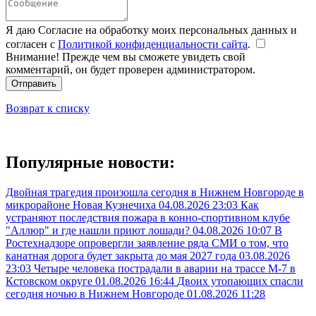
Я даю Согласие на обработку моих персональных данных и
согласен с
Политикой конфиденциальности сайта
.
Внимание! Прежде чем вы сможете увидеть свой
комментарий, он будет проверен администратором.
Отправить
Возврат к списку
Популярные новости:
Двойная трагедия произошла сегодня в Нижнем Новгороде в
микрорайоне Новая Кузнечиха
04.08.2026 23:03
Как
устраняют последствия пожара в конно-спортивном клубе
"Аллюр" и где нашли приют лошади?
04.08.2026 10:07
В
Ростехнадзоре опровергли заявление ряда СМИ о том, что
канатная дорога будет закрыта до мая 2027 года
03.08.2026
23:03
Четыре человека пострадали в аварии на трассе М-7 в
Кстовском округе
01.08.2026 16:44
Двоих утопающих спасли
сегодня ночью в Нижнем Новгороде
01.08.2026 11:28