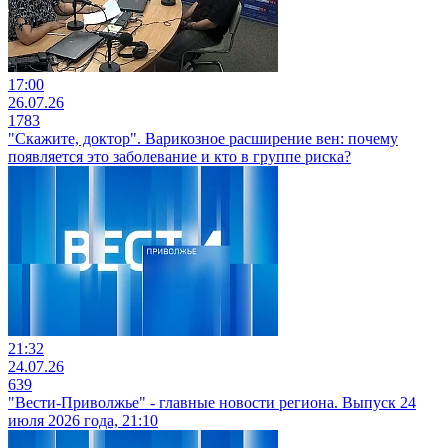
17:00
26.07.26
1783
"Скажите, доктор". Варикозное расширение вен: почему
появляется это заболевание и кто в группе риска?
21:32
24.07.26
639
"Вести-Приволжье" - главные новости региона. Выпуск 24
июля 2026 года, 21:10