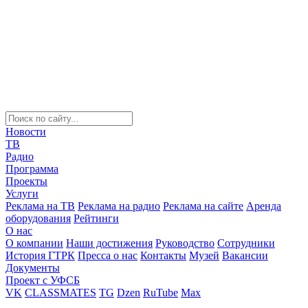
Новости
ТВ
Радио
Программа
Проекты
Услуги
Реклама на ТВ
Реклама на радио
Реклама на сайте
Аренда
оборудования
Рейтинги
О нас
О компании
Наши достижения
Руководство
Сотрудники
История ГТРК
Пресса о нас
Контакты
Музей
Вакансии
Документы
Проект с УФСБ
VK
CLASSMATES
TG
Dzen
RuTube
Max