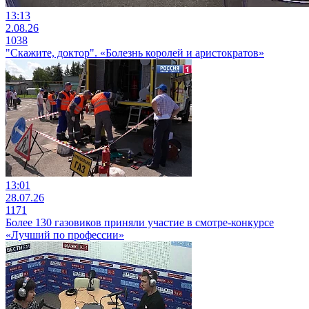
13:13
2.08.26
1038
"Скажите, доктор". «Болезнь королей и аристократов»
13:01
28.07.26
1171
Более 130 газовиков приняли участие в смотре-конкурсе
«Лучший по профессии»