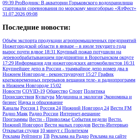
09:39
ProВодник: В акватории Горьковского водохранилища
стартовали соревнования по морскому многоборью «ЯлФест»
31.07.2026 09:08
Последние новости:
Объём экспорта продукции агропромышленных предприятий
Нижегородской области в январе – в июле текущего года
вырос почти вдвое
18:31
Крупный пожар потушили на
деревообрабатывающем предприятии в Воротынском округе
17:29
Информация для нижегородских автомобилистов
16:31
Крупнейшее депо в России - трамвайное депо номер два в
Нижнем Новгороде - реконструируют
15:27
График
кратковременных перерывов вещания теле- и радиопрограмм
в Нижнем Новгороде
15:02
Новости
COVID-19
Общество
Спорт
Политика
Происшествия
Культура
Медицина и экология
Экономика и
бизнес
Наука и образование
Каналы
Россия 1
Россия 24
Нижний Новгород 24
Вести FM
Радио Маяк
Радио России
Интернет-вещание
Программы
Вести - Приволжье
События недели
Вести.
Нижний Новгород
Вести малых городов
Вести-Интервью
Открытая студия
10 минут с Политехом
Реклама
Рейтинги
ТВ
Реклама на Радио
Реклама на сайте