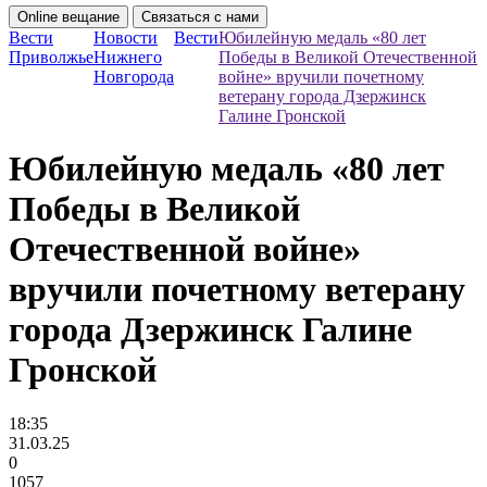
Online вещание
Связаться с нами
Вести
Новости
Вести
Юбилейную медаль «80 лет
Приволжье
Нижнего
Победы в Великой Отечественной
Новгорода
войне» вручили почетному
ветерану города Дзержинск
Галине Гронской
Юбилейную медаль «80 лет
Победы в Великой
Отечественной войне»
вручили почетному ветерану
города Дзержинск Галине
Гронской
18:35
31.03.25
0
1057