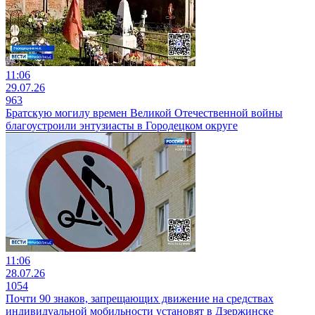
11:06
29.07.26
963
Братскую могилу времен Великой Отечественной войны
благоустроили энтузиасты в Городецком округе
11:06
28.07.26
1054
Почти 90 знаков, запрещающих движение на средствах
индивидуальной мобильности установят в Дзержинске