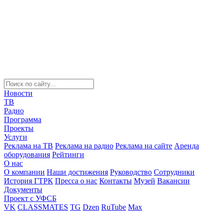
Новости
ТВ
Радио
Программа
Проекты
Услуги
Реклама на ТВ
Реклама на радио
Реклама на сайте
Аренда
оборудования
Рейтинги
О нас
О компании
Наши достижения
Руководство
Сотрудники
История ГТРК
Пресса о нас
Контакты
Музей
Вакансии
Документы
Проект с УФСБ
VK
CLASSMATES
TG
Dzen
RuTube
Max