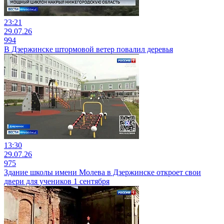
23:21
29.07.26
994
В Дзержинске штормовой ветер повалил деревья
13:30
29.07.26
975
Здание школы имени Молева в Дзержинске откроет свои
двери для учеников 1 сентября