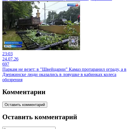
23:03
24.07.26
697
Паркам не везет: в "Швейцарии" Камаз протаранил ограду, а в
Дзержинске люди оказались в ловушке в кабинках колеса
обозрения
Комментарии
Оставить комментарий
Оставить комментарий