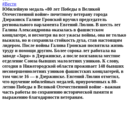
#Вести
Юбилейную медаль «80 лет Победы в Великой
Отечественной войне» почетному ветерану города
Дзержинск Галине Гронской вручил председатель
регионального парламента Евгений Люлин. В шесть лет
Галина Александровна оказалась в фашистском
концлагере, и несмотря на все ужасы войны, она не только
выжила, но и сохранила стойкость духа, став настоящим
лидером. После войны Галина Гронская посвятила жизнь
труду и помощи другим. Более сорока лет работала на
заводе «Заря» в Дзержинске, а после возглавила местное
отделение Союза бывших малолетних узников. К слову,
сегодня в Нижегородской области проживает 148 бывших
несовершеннолетних узников фашистских концлагерей, в
том числе 16 — в Дзержинске. Евгений Люлин отметил,
что вручение юбилейных медалей, приуроченных к 80-
летию Победы в Великой Отечественной войне - важная
часть работы по сохранению исторической памяти и
выражению благодарности ветеранам.