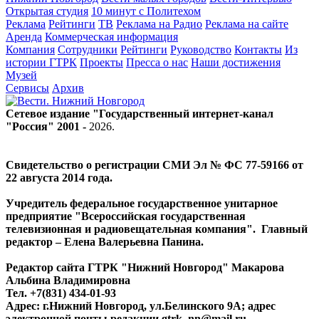
Открытая студия
10 минут с Политехом
Реклама
Рейтинги
ТВ
Реклама на Радио
Реклама на сайте
Аренда
Коммерческая информация
Компания
Сотрудники
Рейтинги
Руководство
Контакты
Из
истории ГТРК
Проекты
Пресса о нас
Наши достижения
Музей
Сервисы
Архив
Сетевое издание "Государственный интернет-канал
"Россия" 2001 -
2026
.
Свидетельство о регистрации СМИ Эл № ФС 77-59166 от
22 августа 2014 года.
Учредитель федеральное государственное унитарное
предприятие "Всероссийская государственная
телевизионная и радиовещательная компания". Главный
редактор – Елена Валерьевна Панина.
Редактор сайта ГТРК "Нижний Новгород" Макарова
Альбина Владимировна
Тел. +7(831) 434-01-93
Адрес: г.Нижний Новгород, ул.Белинского 9А; адрес
электронной почты редакции
gtrk_nn@mail.ru