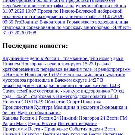
Нижегородской области хотят предоставить землю без
жеребьевки и ввести штрафы за нарушение оборота вейпов
31.07.2026 10:07
Проезд по Нижне-Волжской набережной
ограничат в эти выходные из-за ночного забега
31.07.2026
09:39
ProВодник: В акватории Горьковского водохранилища
стартовали соревнования по морскому многоборью «ЯлФест»
31.07.2026 09:08
Последние новости:
Крупнейшее депо в России - трамвайное депо номер два в
Нижнем Новгороде - реконструируют
15:27
График
кратковременных перерывов вещания теле- и радиопрограмм
в Нижнем Новгороде
15:02
Смертельная авария с участием
мусоровоза произошла в Вачском округе
14:27
В
нижегородском зоопарке появились новые жители
14:03
Самое семейное состязание - конкурс видеороликов "Отец
года - 2026" - стартовал в Нижегородской области
13:31
Новости
COVID-19
Общество
Спорт
Политика
Происшествия
Культура
Медицина и экология
Экономика и
бизнес
Наука и образование
Каналы
Россия 1
Россия 24
Нижний Новгород 24
Вести FM
Радио Маяк
Радио России
Интернет-вещание
Программы
Вести - Приволжье
События недели
Вести.
Нижний Новгород
Вести малых городов
Вести-Интервью