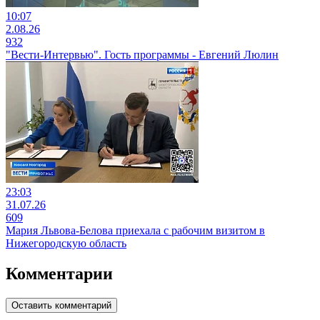
10:07
2.08.26
932
"Вести-Интервью". Гость программы - Евгений Люлин
23:03
31.07.26
609
Мария Львова-Белова приехала с рабочим визитом в
Нижегородскую область
Комментарии
Оставить комментарий