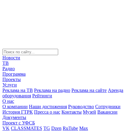
Новости
ТВ
Радио
Программа
Проекты
Услуги
Реклама на ТВ
Реклама на радио
Реклама на сайте
Аренда
оборудования
Рейтинги
О нас
О компании
Наши достижения
Руководство
Сотрудники
История ГТРК
Пресса о нас
Контакты
Музей
Вакансии
Документы
Проект с УФСБ
VK
CLASSMATES
TG
Dzen
RuTube
Max