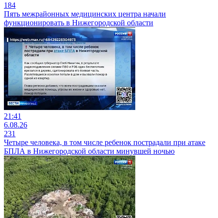
184
Пять межрайонных медицинских центра начали
функционировать в Нижегородской области
21:41
6.08.26
231
Четыре человека, в том числе ребенок пострадали при атаке
БПЛА в Нижегородской области минувшей ночью