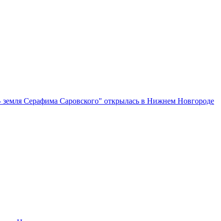
- земля Серафима Саровского" открылась в Нижнем Новгороде