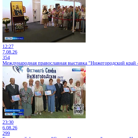
12:27
7.08.26
354
Международная православная выставка "Нижегородский край 
23:30
6.08.26
299