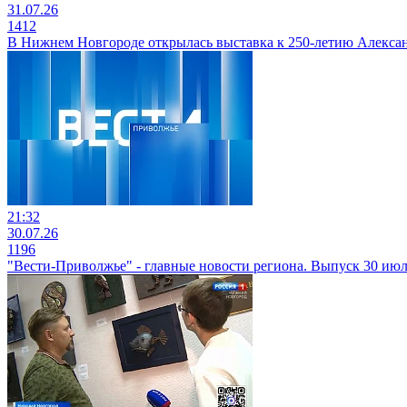
31.07.26
1412
В Нижнем Новгороде открылась выставка к 250-летию Алекса
21:32
30.07.26
1196
"Вести-Приволжье" - главные новости региона. Выпуск 30 июля