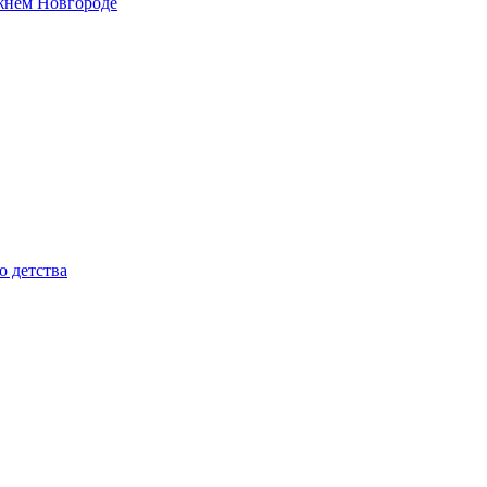
жнем Новгороде
о детства