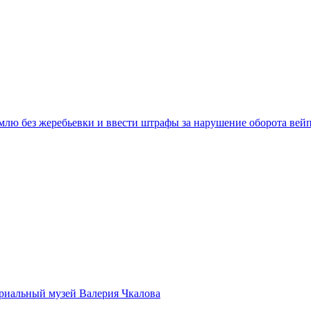
емлю без жеребьевки и ввести штрафы за нарушение оборота вей
ориальный музей Валерия Чкалова