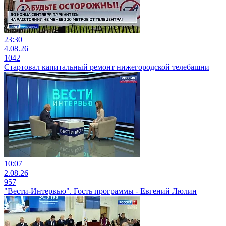
23:30
4.08.26
1042
Стартовал капитальный ремонт нижегородской телебашни
10:07
2.08.26
957
"Вести-Интервью". Гость программы - Евгений Люлин