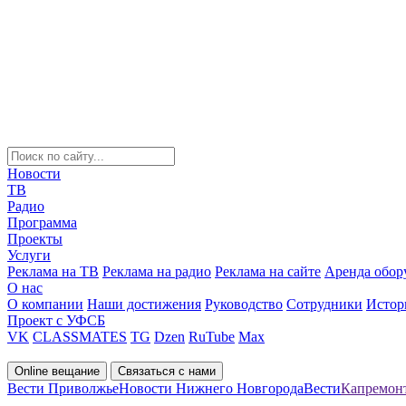
Новости
ТВ
Радио
Программа
Проекты
Услуги
Реклама на ТВ
Реклама на радио
Реклама на сайте
Аренда обор
О нас
О компании
Наши достижения
Руководство
Сотрудники
Истор
Проект с УФСБ
VK
CLASSMATES
TG
Dzen
RuTube
Max
Online вещание
Связаться с нами
Вести Приволжье
Новости Нижнего Новгорода
Вести
Капремонт