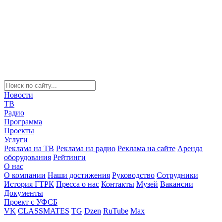
Новости
ТВ
Радио
Программа
Проекты
Услуги
Реклама на ТВ
Реклама на радио
Реклама на сайте
Аренда
оборудования
Рейтинги
О нас
О компании
Наши достижения
Руководство
Сотрудники
История ГТРК
Пресса о нас
Контакты
Музей
Вакансии
Документы
Проект с УФСБ
VK
CLASSMATES
TG
Dzen
RuTube
Max