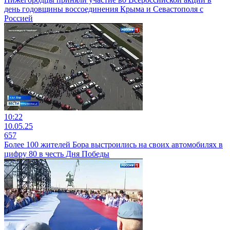
день годовщины воссоединения Крыма и Севастополя с
Россией
10:22
10.05.25
657
Более 100 жителей Бора выстроились на своих автомобилях в
цифру 80 в честь Дня Победы