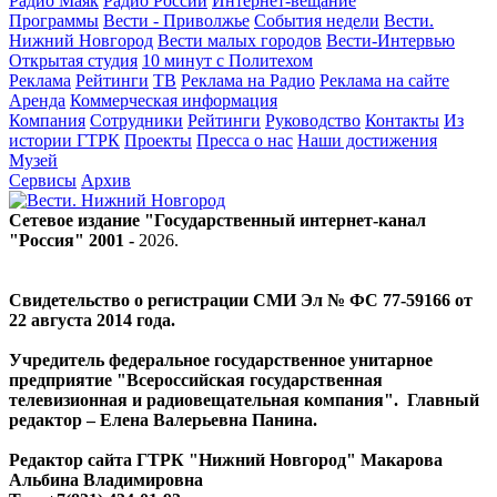
Радио Маяк
Радио России
Интернет-вещание
Программы
Вести - Приволжье
События недели
Вести.
Нижний Новгород
Вести малых городов
Вести-Интервью
Открытая студия
10 минут с Политехом
Реклама
Рейтинги
ТВ
Реклама на Радио
Реклама на сайте
Аренда
Коммерческая информация
Компания
Сотрудники
Рейтинги
Руководство
Контакты
Из
истории ГТРК
Проекты
Пресса о нас
Наши достижения
Музей
Сервисы
Архив
Сетевое издание "Государственный интернет-канал
"Россия" 2001 -
2026
.
Свидетельство о регистрации СМИ Эл № ФС 77-59166 от
22 августа 2014 года.
Учредитель федеральное государственное унитарное
предприятие "Всероссийская государственная
телевизионная и радиовещательная компания". Главный
редактор – Елена Валерьевна Панина.
Редактор сайта ГТРК "Нижний Новгород" Макарова
Альбина Владимировна