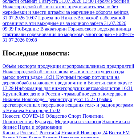
области отменят 1 августа
31.07.2026 13:30
Героям России в
Нижегородской области хотят предоставить землю без
жеребьевки и ввести штрафы за нарушение оборота вейпов
31.07.2026 10:07
Проезд по Нижне-Волжской набережной
ограничат в эти выходные из-за ночного забега
31.07.2026
09:39
ProВодник: В акватории Горьковского водохранилища
стартовали соревнования по морскому многоборью «ЯлФест»
31.07.2026 09:08
Последние новости:
Объём экспорта продукции агропромышленных предприятий
Нижегородской области в январе – в июле текущего года
вырос почти вдвое
18:31
Крупный пожар потушили на
деревообрабатывающем предприятии в Воротынском округе
17:29
Информация для нижегородских автомобилистов
16:31
Крупнейшее депо в России - трамвайное депо номер два в
Нижнем Новгороде - реконструируют
15:27
График
кратковременных перерывов вещания теле- и радиопрограмм
в Нижнем Новгороде
15:02
Новости
COVID-19
Общество
Спорт
Политика
Происшествия
Культура
Медицина и экология
Экономика и
бизнес
Наука и образование
Каналы
Россия 1
Россия 24
Нижний Новгород 24
Вести FM