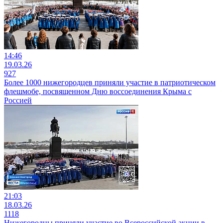
14:46
19.03.26
927
Более 1000 нижегородцев приняли участие в патриотическом
флешмобе, посвященном Дню воссоединения Крыма с
Россией
21:03
18.03.26
1118
Нижегородцы приняли участие во Всероссийской акции в