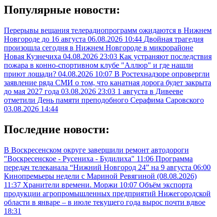
Популярные новости:
Перерывы вещания телерадиопрограмм ожидаются в Нижнем
Новгороде до 16 августа
06.08.2026 10:44
Двойная трагедия
произошла сегодня в Нижнем Новгороде в микрорайоне
Новая Кузнечиха
04.08.2026 23:03
Как устраняют последствия
пожара в конно-спортивном клубе "Аллюр" и где нашли
приют лошади?
04.08.2026 10:07
В Ростехнадзоре опровергли
заявление ряда СМИ о том, что канатная дорога будет закрыта
до мая 2027 года
03.08.2026 23:03
1 августа в Дивееве
отметили День памяти преподобного Серафима Саровского
03.08.2026 14:44
Последние новости:
В Воскресенском округе завершили ремонт автодороги
"Воскресенское - Русениха - Будилиха"
11:06
Программа
передач телеканала “Нижний Новгород 24” на 9 августа
06:00
Кинопремьеры недели с Мариной Ревягиной (08.08.2026)
11:37
Хранители времени. Моржи
10:07
Объём экспорта
продукции агропромышленных предприятий Нижегородской
области в январе – в июле текущего года вырос почти вдвое
18:31