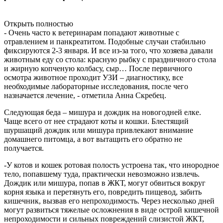
Открыть полностью
- Очень часто к ветеринарам попадают животные с
отравлением и панкреатитом. Подобные случаи стабильно
фиксируются 2-3 января. И все из-за того, что хозяева давали
животным еду со стола: красную рыбку с праздничного стола
и жирную копченую колбасу, сыр… После первичного
осмотра животное проходит УЗИ – диагностику, все
необходимые лабораторные исследования, после чего
назначается лечение, - отметила Анна Скребец.
Следующая беда – мишура и дождик на новогодней елке.
Чаще всего от нее страдают коты и кошки. Блестящий
шуршащий дождик или мишура привлекают внимание
домашнего питомца, а вот вытащить его обратно не
получается.
-У котов и кошек ротовая полость устроена так, что инородное
тело, попавшему туда, практически невозможно извлечь.
Дождик или мишура, попав в ЖКТ, могут обвиться вокруг
корня языка и перетянуть его, повредить пищевод, забить
кишечник, вызвав его непроходимость. Через несколько дней
могут развиться тяжелые осложнения в виде острой кишечной
непроходимости и сильных повреждений слизистой ЖКТ,