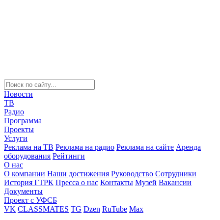
Новости
ТВ
Радио
Программа
Проекты
Услуги
Реклама на ТВ
Реклама на радио
Реклама на сайте
Аренда
оборудования
Рейтинги
О нас
О компании
Наши достижения
Руководство
Сотрудники
История ГТРК
Пресса о нас
Контакты
Музей
Вакансии
Документы
Проект с УФСБ
VK
CLASSMATES
TG
Dzen
RuTube
Max