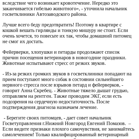
вследствие чего возникает кровотечение. Нередко это
заканчивается гибелью животного», - уточнила начальник
госветклиники Автозаводского района.
Лучше всего беду предотвратить! Поэтому в квартире с
кошкой вешать гирлянды и тонкую мишуру не стоит. Если
очень хочется, то повесьте их так, чтобы домашний питомец
не смог их достать.
Фейерверки, хлопушки и петарды продолжают список
причин посещения ветеринаров в новогодние праздники.
Животные испытывают стресс от резких звуков.
- Из-за резких громких звуков в госветклиники попадают на
прием поступают много собак в состоянии сильнейшего
нервного стресса после взрывов петард и фейерверков, -
говорит Анна Скребец. - Животные тяжело дышат грудью,
отправляем на рентген. Также проводим ЭКГ, если есть
подозрения на сердечную недостаточность. После
подтверждения диагноза назначаем лечение.
- Берегите своих питомцев, - дает совет начальник
Госветуправления г.Нижний Новгород Евгений Помазов. –
Если видите признаки плохого самочувствия, не занимайтесь
самолечением! Только квалифицированный ветеринарный