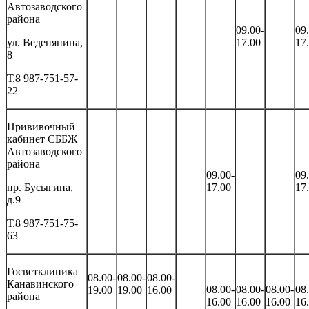
Автозаводского
района
09.00-
09
ул. Веденяпина,
17.00
17
8
Т.8 987-751-57-
22
Прививочный
кабинет СББЖ
Автозаводского
района
09.00-
09
пр. Бусыгина,
17.00
17
д.9
Т.8 987-751-75-
63
Госветклиника
08.00-
08.00-
08.00-
Канавинского
08.00-
08.00-
08.00-
08
19.00
19.00
16.00
района
16.00
16.00
16.00
16