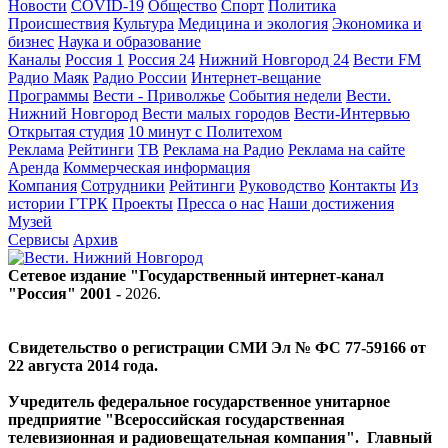
Новости
COVID-19
Общество
Спорт
Политика
Происшествия
Культура
Медицина и экология
Экономика и
бизнес
Наука и образование
Каналы
Россия 1
Россия 24
Нижний Новгород 24
Вести FM
Радио Маяк
Радио России
Интернет-вещание
Программы
Вести - Приволжье
События недели
Вести.
Нижний Новгород
Вести малых городов
Вести-Интервью
Открытая студия
10 минут с Политехом
Реклама
Рейтинги
ТВ
Реклама на Радио
Реклама на сайте
Аренда
Коммерческая информация
Компания
Сотрудники
Рейтинги
Руководство
Контакты
Из
истории ГТРК
Проекты
Пресса о нас
Наши достижения
Музей
Сервисы
Архив
Сетевое издание "Государственный интернет-канал
"Россия" 2001 -
2026
.
Свидетельство о регистрации СМИ Эл № ФС 77-59166 от
22 августа 2014 года.
Учредитель федеральное государственное унитарное
предприятие "Всероссийская государственная
телевизионная и радиовещательная компания". Главный