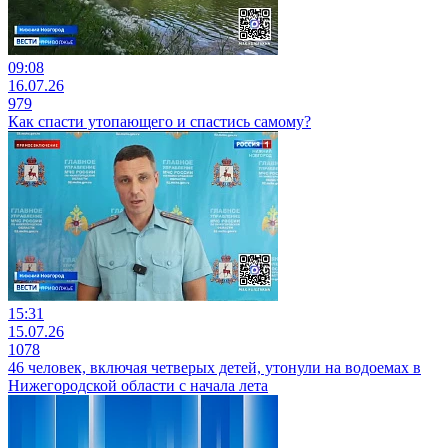
09:08
16.07.26
979
Как спасти утопающего и спастись самому?
15:31
15.07.26
1078
46 человек, включая четверых детей, утонули на водоемах в
Нижегородской области с начала лета