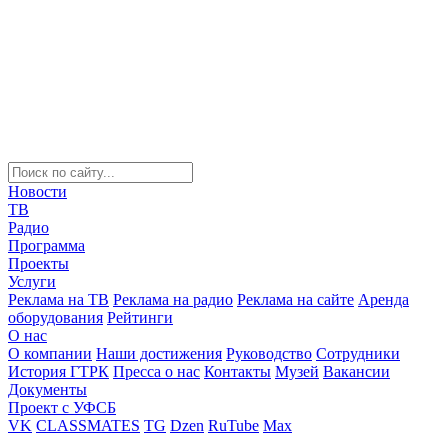
Новости
ТВ
Радио
Программа
Проекты
Услуги
Реклама на ТВ
Реклама на радио
Реклама на сайте
Аренда
оборудования
Рейтинги
О нас
О компании
Наши достижения
Руководство
Сотрудники
История ГТРК
Пресса о нас
Контакты
Музей
Вакансии
Документы
Проект с УФСБ
VK
CLASSMATES
TG
Dzen
RuTube
Max