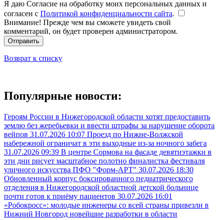
Я даю Согласие на обработку моих персональных данных и
согласен с
Политикой конфиденциальности сайта
.
Внимание! Прежде чем вы сможете увидеть свой
комментарий, он будет проверен администратором.
Отправить
Возврат к списку
Популярные новости:
Героям России в Нижегородской области хотят предоставить
землю без жеребьевки и ввести штрафы за нарушение оборота
вейпов
31.07.2026 10:07
Проезд по Нижне-Волжской
набережной ограничат в эти выходные из-за ночного забега
31.07.2026 09:39
В центре Сормова на фасаде девятиэтажки в
эти дни рисует масштабное полотно финалистка фестиваля
уличного искусства ПФО "Форм-АРТ"
30.07.2026 18:30
Обновленный корпус боксированного педиатрического
отделения в Нижегородской областной детской больнице
почти готов к приёму пациентов
30.07.2026 16:01
«Робокросс»: молодые инженеры со всей страны привезли в
Нижний Новгород новейшие разработки в области