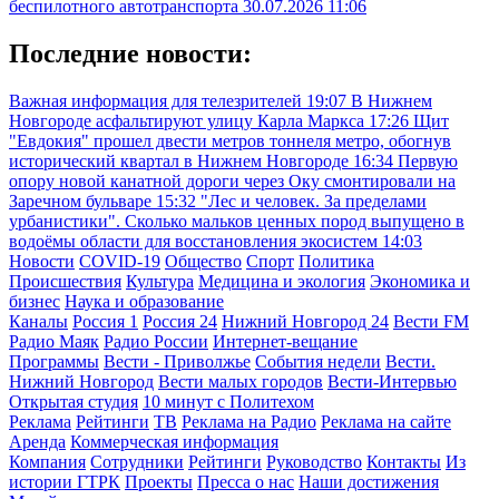
беспилотного автотранспорта
30.07.2026 11:06
Последние новости:
Важная информация для телезрителей
19:07
В Нижнем
Новгороде асфальтируют улицу Карла Маркса
17:26
Щит
"Евдокия" прошел двести метров тоннеля метро, обогнув
исторический квартал в Нижнем Новгороде
16:34
Первую
опору новой канатной дороги через Оку смонтировали на
Заречном бульваре
15:32
"Лес и человек. За пределами
урбанистики". Сколько мальков ценных пород выпущено в
водоёмы области для восстановления экосистем
14:03
Новости
COVID-19
Общество
Спорт
Политика
Происшествия
Культура
Медицина и экология
Экономика и
бизнес
Наука и образование
Каналы
Россия 1
Россия 24
Нижний Новгород 24
Вести FM
Радио Маяк
Радио России
Интернет-вещание
Программы
Вести - Приволжье
События недели
Вести.
Нижний Новгород
Вести малых городов
Вести-Интервью
Открытая студия
10 минут с Политехом
Реклама
Рейтинги
ТВ
Реклама на Радио
Реклама на сайте
Аренда
Коммерческая информация
Компания
Сотрудники
Рейтинги
Руководство
Контакты
Из
истории ГТРК
Проекты
Пресса о нас
Наши достижения