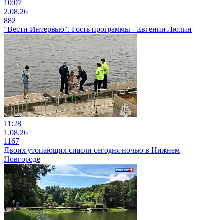
10:07
2.08.26
882
"Вести-Интервью". Гость программы - Евгений Люлин
11:28
1.08.26
1167
Двоих утопающих спасли сегодня ночью в Нижнем
Новгороде