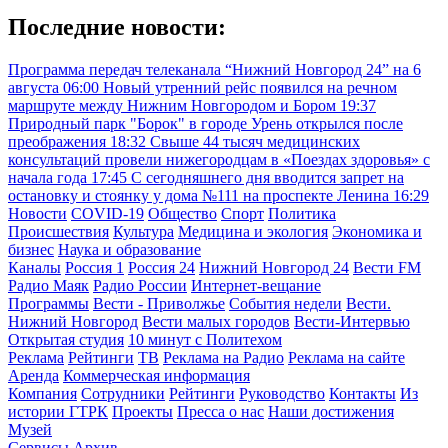
Последние новости:
Программа передач телеканала “Нижний Новгород 24” на 6
августа
06:00
Новый утренний рейс появился на речном
маршруте между Нижним Новгородом и Бором
19:37
Природный парк "Борок" в городе Урень открылся после
преображения
18:32
Свыше 44 тысяч медицинских
консультаций провели нижегородцам в «Поездах здоровья» с
начала года
17:45
С сегодняшнего дня вводится запрет на
остановку и стоянку у дома №111 на проспекте Ленина
16:29
Новости
COVID-19
Общество
Спорт
Политика
Происшествия
Культура
Медицина и экология
Экономика и
бизнес
Наука и образование
Каналы
Россия 1
Россия 24
Нижний Новгород 24
Вести FM
Радио Маяк
Радио России
Интернет-вещание
Программы
Вести - Приволжье
События недели
Вести.
Нижний Новгород
Вести малых городов
Вести-Интервью
Открытая студия
10 минут с Политехом
Реклама
Рейтинги
ТВ
Реклама на Радио
Реклама на сайте
Аренда
Коммерческая информация
Компания
Сотрудники
Рейтинги
Руководство
Контакты
Из
истории ГТРК
Проекты
Пресса о нас
Наши достижения
Музей
Сервисы
Архив