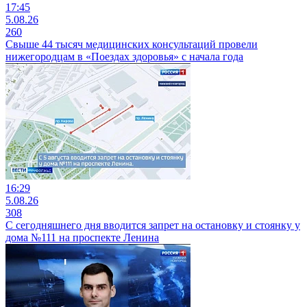
17:45
5.08.26
260
Свыше 44 тысяч медицинских консультаций провели
нижегородцам в «Поездах здоровья» с начала года
16:29
5.08.26
308
С сегодняшнего дня вводится запрет на остановку и стоянку у
дома №111 на проспекте Ленина