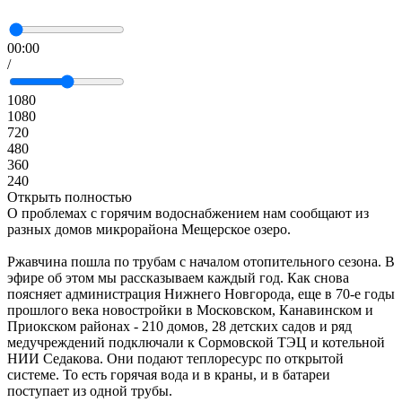
00:00
/
1080
1080
720
480
360
240
Открыть полностью
О проблемах с горячим водоснабжением нам сообщают из
разных домов микрорайона Мещерское озеро.
Ржавчина пошла по трубам с началом отопительного сезона. В
эфире об этом мы рассказываем каждый год. Как снова
поясняет администрация Нижнего Новгорода, еще в 70-е годы
прошлого века новостройки в Московском, Канавинском и
Приокском районах - 210 домов, 28 детских садов и ряд
медучреждений подключали к Сормовской ТЭЦ и котельной
НИИ Седакова. Они подают теплоресурс по открытой
системе. То есть горячая вода и в краны, и в батареи
поступает из одной трубы.