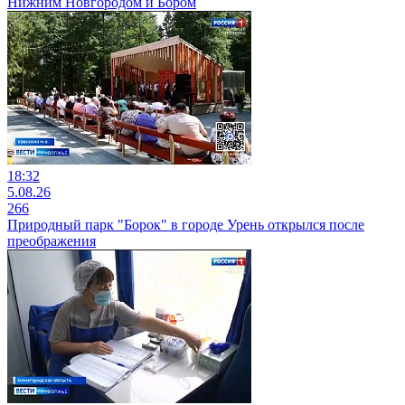
Нижним Новгородом и Бором
18:32
5.08.26
266
Природный парк "Борок" в городе Урень открылся после
преображения