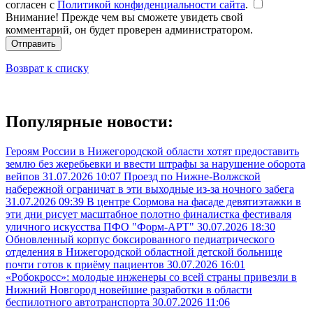
согласен с
Политикой конфиденциальности сайта
.
Внимание! Прежде чем вы сможете увидеть свой
комментарий, он будет проверен администратором.
Отправить
Возврат к списку
Популярные новости:
Героям России в Нижегородской области хотят предоставить
землю без жеребьевки и ввести штрафы за нарушение оборота
вейпов
31.07.2026 10:07
Проезд по Нижне-Волжской
набережной ограничат в эти выходные из-за ночного забега
31.07.2026 09:39
В центре Сормова на фасаде девятиэтажки в
эти дни рисует масштабное полотно финалистка фестиваля
уличного искусства ПФО "Форм-АРТ"
30.07.2026 18:30
Обновленный корпус боксированного педиатрического
отделения в Нижегородской областной детской больнице
почти готов к приёму пациентов
30.07.2026 16:01
«Робокросс»: молодые инженеры со всей страны привезли в
Нижний Новгород новейшие разработки в области
беспилотного автотранспорта
30.07.2026 11:06