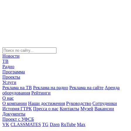
Новости
ТВ
Радио
Программа
Проекты
Услуги
Реклама на ТВ
Реклама на радио
Реклама на сайте
Аренда
оборудования
Рейтинги
О нас
О компании
Наши достижения
Руководство
Сотрудники
История ГТРК
Пресса о нас
Контакты
Музей
Вакансии
Документы
Проект с УФСБ
VK
CLASSMATES
TG
Dzen
RuTube
Max