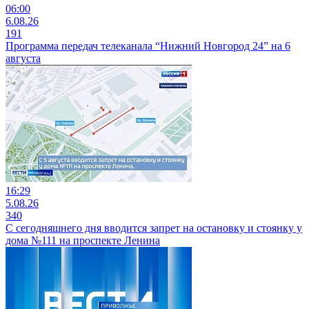
06:00
6.08.26
191
Программа передач телеканала “Нижний Новгород 24” на 6
августа
16:29
5.08.26
340
С сегодняшнего дня вводится запрет на остановку и стоянку у
дома №111 на проспекте Ленина