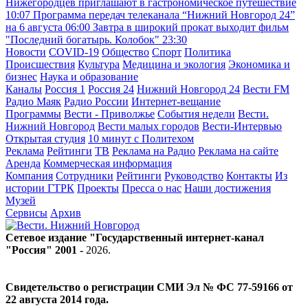
Нижегородцев приглашают в гастрономическое путешествие
10:07
Программа передач телеканала “Нижний Новгород 24”
на 6 августа
06:00
Завтра в широкий прокат выходит фильм
"Последний богатырь. Колобок"
23:30
Новости
COVID-19
Общество
Спорт
Политика
Происшествия
Культура
Медицина и экология
Экономика и
бизнес
Наука и образование
Каналы
Россия 1
Россия 24
Нижний Новгород 24
Вести FM
Радио Маяк
Радио России
Интернет-вещание
Программы
Вести - Приволжье
События недели
Вести.
Нижний Новгород
Вести малых городов
Вести-Интервью
Открытая студия
10 минут с Политехом
Реклама
Рейтинги
ТВ
Реклама на Радио
Реклама на сайте
Аренда
Коммерческая информация
Компания
Сотрудники
Рейтинги
Руководство
Контакты
Из
истории ГТРК
Проекты
Пресса о нас
Наши достижения
Музей
Сервисы
Архив
Сетевое издание "Государственный интернет-канал
"Россия" 2001 -
2026
.
Свидетельство о регистрации СМИ Эл № ФС 77-59166 от
22 августа 2014 года.