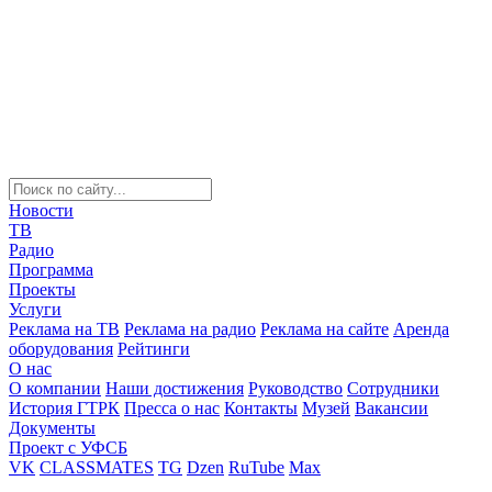
Новости
ТВ
Радио
Программа
Проекты
Услуги
Реклама на ТВ
Реклама на радио
Реклама на сайте
Аренда
оборудования
Рейтинги
О нас
О компании
Наши достижения
Руководство
Сотрудники
История ГТРК
Пресса о нас
Контакты
Музей
Вакансии
Документы
Проект с УФСБ
VK
CLASSMATES
TG
Dzen
RuTube
Max