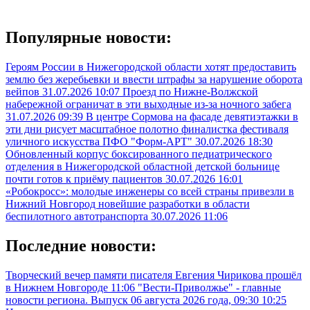
Популярные новости:
Героям России в Нижегородской области хотят предоставить
землю без жеребьевки и ввести штрафы за нарушение оборота
вейпов
31.07.2026 10:07
Проезд по Нижне-Волжской
набережной ограничат в эти выходные из-за ночного забега
31.07.2026 09:39
В центре Сормова на фасаде девятиэтажки в
эти дни рисует масштабное полотно финалистка фестиваля
уличного искусства ПФО "Форм-АРТ"
30.07.2026 18:30
Обновленный корпус боксированного педиатрического
отделения в Нижегородской областной детской больнице
почти готов к приёму пациентов
30.07.2026 16:01
«Робокросс»: молодые инженеры со всей страны привезли в
Нижний Новгород новейшие разработки в области
беспилотного автотранспорта
30.07.2026 11:06
Последние новости:
Творческий вечер памяти писателя Евгения Чирикова прошёл
в Нижнем Новгороде
11:06
"Вести-Приволжье" - главные
новости региона. Выпуск 06 августа 2026 года, 09:30
10:25