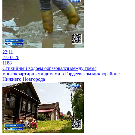
22:11
27.07.26
1188
Стихийный водоем образовался между тремя
многоквартирными домами в Гордеевском микрорайоне
Нижнего Новгорода