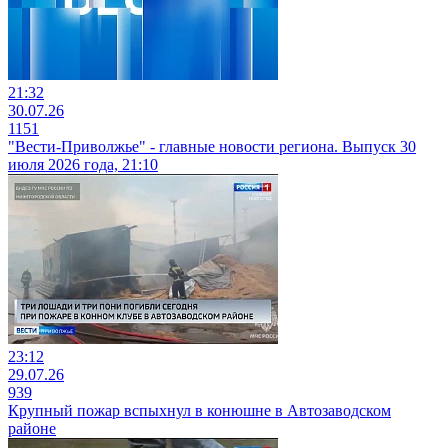
21:32
30.07.26
1151
"Вести-Приволжье" - главные новости региона. Выпуск 30
июля 2026 года, 21:10
23:12
29.07.26
939
Крупный пожар вспыхнул в конюшне в Автозаводском
районе