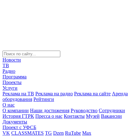
Новости
ТВ
Радио
Программа
Проекты
Услуги
Реклама на ТВ
Реклама на радио
Реклама на сайте
Аренда
оборудования
Рейтинги
О нас
О компании
Наши достижения
Руководство
Сотрудники
История ГТРК
Пресса о нас
Контакты
Музей
Вакансии
Документы
Проект с УФСБ
VK
CLASSMATES
TG
Dzen
RuTube
Max