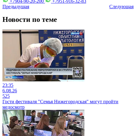
+7904-90-20-200
+7951-916-32-83
Предыдущая
Следующая
Новости по теме
23:35
6.08.26
525
Гости фестиваля "Семья Нижегородская" могут пройти
медосмотр