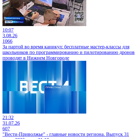
10:07
3.08.26
1066
За партой во время каникул: бесплатные мастер-классы для
школьников по программированию и пилотированию дронов
проводят в Нижнем Новгороде
21:32
31.07.26
607
"Вести-Приволжье" - главные новости региона. Выпуск 31