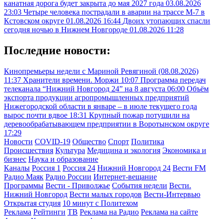
канатная дорога будет закрыта до мая 2027 года
03.08.2026
23:03
Четыре человека пострадали в аварии на трассе М-7 в
Кстовском округе
01.08.2026 16:44
Двоих утопающих спасли
сегодня ночью в Нижнем Новгороде
01.08.2026 11:28
Последние новости:
Кинопремьеры недели с Мариной Ревягиной (08.08.2026)
11:37
Хранители времени. Моржи
10:07
Программа передач
телеканала “Нижний Новгород 24” на 8 августа
06:00
Объём
экспорта продукции агропромышленных предприятий
Нижегородской области в январе – в июле текущего года
вырос почти вдвое
18:31
Крупный пожар потушили на
деревообрабатывающем предприятии в Воротынском округе
17:29
Новости
COVID-19
Общество
Спорт
Политика
Происшествия
Культура
Медицина и экология
Экономика и
бизнес
Наука и образование
Каналы
Россия 1
Россия 24
Нижний Новгород 24
Вести FM
Радио Маяк
Радио России
Интернет-вещание
Программы
Вести - Приволжье
События недели
Вести.
Нижний Новгород
Вести малых городов
Вести-Интервью
Открытая студия
10 минут с Политехом
Реклама
Рейтинги
ТВ
Реклама на Радио
Реклама на сайте