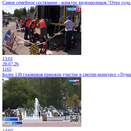
Самое семейное состязание - конкурс видеороликов "Отец года 
13:01
28.07.26
1165
Более 130 газовиков приняли участие в смотре-конкурсе «Луч
14:03