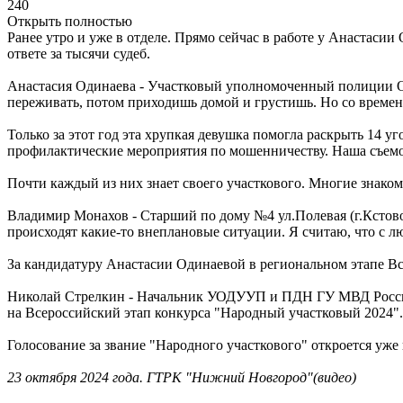
240
Открыть полностью
Ранее утро и уже в отделе. Прямо сейчас в работе у Анастаси
ответе за тысячи судеб.
Анастасия Одинаева - Участковый уполномоченный полиции О
переживать, потом приходишь домой и грустишь. Но со времен
Только за этот год эта хрупкая девушка помогла раскрыть 14 
профилактические мероприятия по мошенничеству. Наша съемо
Почти каждый из них знает своего участкового. Многие знако
Владимир Монахов - Старший по дому №4 ул.Полевая (г.Кстово)
происходят какие-то внеплановые ситуации. Я считаю, что с л
За кандидатуру Анастасии Одинаевой в региональном этапе Вс
Николай Стрелкин - Начальник УОДУУП и ПДН ГУ МВД России 
на Всероссийский этап конкурса "Народный участковый 2024".
Голосование за звание "Народного участкового" откроется уже
23 октября 2024 года. ГТРК "Нижний Новгород"(видео)