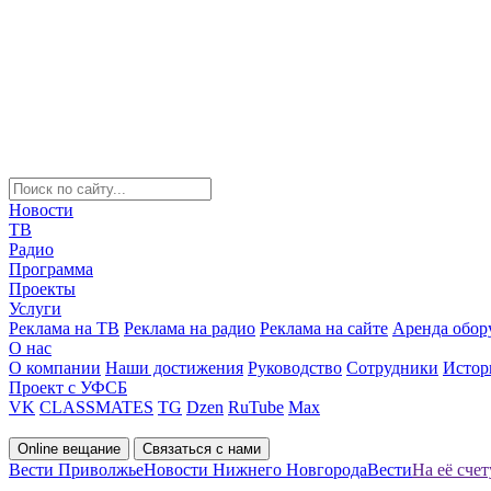
Новости
ТВ
Радио
Программа
Проекты
Услуги
Реклама на ТВ
Реклама на радио
Реклама на сайте
Аренда обор
О нас
О компании
Наши достижения
Руководство
Сотрудники
Истор
Проект с УФСБ
VK
CLASSMATES
TG
Dzen
RuTube
Max
Online вещание
Связаться с нами
Вести Приволжье
Новости Нижнего Новгорода
Вести
На её сче