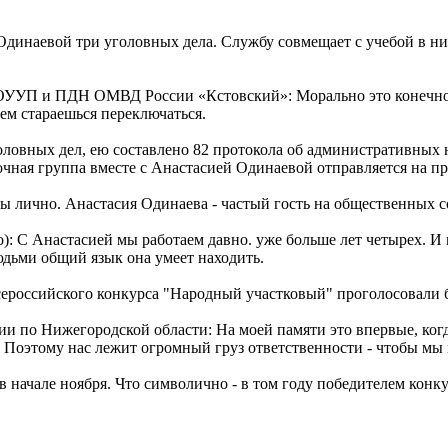
и Одинаевой три уголовных дела. Службу совмещает с учебой в 
УУП и ПДН ОМВД России «Кстовский»: Морально это конечно тя
ем стараешься переключаться.
уголовных дел, ею составлено 82 протокола об административных
чная группа вместе с Анастасией Одинаевой отправляется на п
мы лично. Анастасия Одинаева - частый гость на общественных
: С Анастасией мы работаем давно. уже больше лет четырех. И п
юдьми общий язык она умеет находить.
ероссийского конкурса "Народный участковый" проголосовали б
по Нижегородской области: На моей памяти это впервые, когд
 Поэтому нас лежит огромный груз ответственности - чтобы мы 
 в начале ноября. Что символично - в том году победителем кон