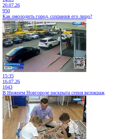
20.07.26
950
Как омолодить город, сохранив его лицо?
15:35
16.07.26
1043
В Нижнем Новгороде раскрыта серия велокраж