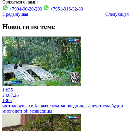
Связаться с нами:
+7904-90-20-200
+7951-916-32-83
Предыдущая
Следующая
Новости по теме
14:35
24.07.26
1306
Фотоловушка в Керженском заповеднике запечатлела будни
многодетной медведицы