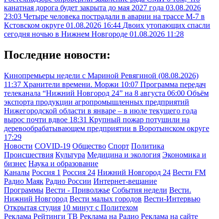
канатная дорога будет закрыта до мая 2027 года
03.08.2026
23:03
Четыре человека пострадали в аварии на трассе М-7 в
Кстовском округе
01.08.2026 16:44
Двоих утопающих спасли
сегодня ночью в Нижнем Новгороде
01.08.2026 11:28
Последние новости:
Кинопремьеры недели с Мариной Ревягиной (08.08.2026)
11:37
Хранители времени. Моржи
10:07
Программа передач
телеканала “Нижний Новгород 24” на 8 августа
06:00
Объём
экспорта продукции агропромышленных предприятий
Нижегородской области в январе – в июле текущего года
вырос почти вдвое
18:31
Крупный пожар потушили на
деревообрабатывающем предприятии в Воротынском округе
17:29
Новости
COVID-19
Общество
Спорт
Политика
Происшествия
Культура
Медицина и экология
Экономика и
бизнес
Наука и образование
Каналы
Россия 1
Россия 24
Нижний Новгород 24
Вести FM
Радио Маяк
Радио России
Интернет-вещание
Программы
Вести - Приволжье
События недели
Вести.
Нижний Новгород
Вести малых городов
Вести-Интервью
Открытая студия
10 минут с Политехом
Реклама
Рейтинги
ТВ
Реклама на Радио
Реклама на сайте