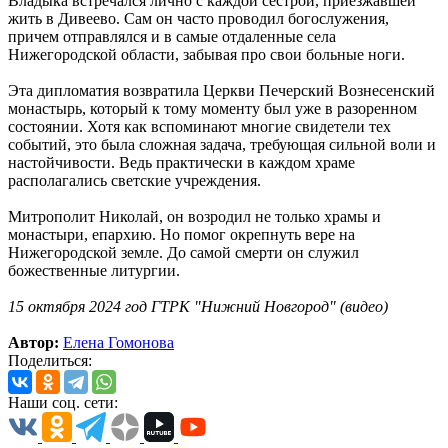
Владыка встречался лично с каждой сестрой, приезжавшей
жить в Дивеево. Сам он часто проводил богослужения,
причем отправлялся и в самые отдаленные села
Нижегородской области, забывая про свои больные ноги.
Эта дипломатия возвратила Церкви Печерский Вознесенский
монастырь, который к тому моменту был уже в разоренном
состоянии. Хотя как вспоминают многие свидетели тех
событий, это была сложная задача, требующая сильной воли и
настойчивости. Ведь практически в каждом храме
располагались светские учреждения.
Митрополит Николай, он возродил не только храмы и
монастыри, епархию. Но помог окрепнуть вере на
Нижегородской земле. До самой смерти он служил
божественные литургии.
15 октября 2024 год ГТРК "Нижний Новгород" (видео)
Автор:
Елена Гомонова
Поделиться:
Наши соц. сети: