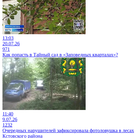
13:03
20.07.26
971
Как попасть в Тайный сад в «Заповедных кварталах»?
11:40
9.07.26
1232
Очередных нарушителей зафиксировала фотоловушка в лесах
Кстовского района