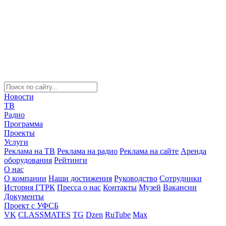
Новости
ТВ
Радио
Программа
Проекты
Услуги
Реклама на ТВ
Реклама на радио
Реклама на сайте
Аренда
оборудования
Рейтинги
О нас
О компании
Наши достижения
Руководство
Сотрудники
История ГТРК
Пресса о нас
Контакты
Музей
Вакансии
Документы
Проект с УФСБ
VK
CLASSMATES
TG
Dzen
RuTube
Max