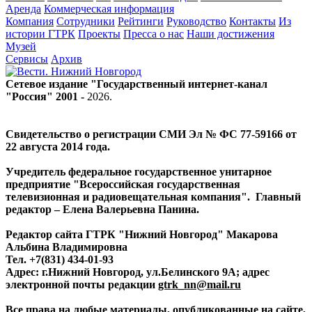
Аренда
Коммерческая информация
Компания
Сотрудники
Рейтинги
Руководство
Контакты
Из
истории ГТРК
Проекты
Пресса о нас
Наши достижения
Музей
Сервисы
Архив
Сетевое издание "Государственный интернет-канал
"Россия" 2001 -
2026
.
Свидетельство о регистрации СМИ Эл № ФС 77-59166 от
22 августа 2014 года.
Учредитель федеральное государственное унитарное
предприятие "Всероссийская государственная
телевизионная и радиовещательная компания". Главный
редактор – Елена Валерьевна Панина.
Редактор сайта ГТРК "Нижний Новгород" Макарова
Альбина Владимировна
Тел. +7(831) 434-01-93
Адрес: г.Нижний Новгород, ул.Белинского 9А; адрес
электронной почты редакции
gtrk_nn@mail.ru
Все права на любые материалы, опубликованные на сайте,