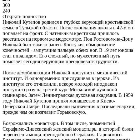
360
240
Открыть полностью
Николай Кутепов родился в глубоко верующей крестьянской
семье в Тульской области. После окончания школы в 42-м он
попадает на фронт. С нательным крестиком пришлось
расстаться на первом же медосмотре. Под Ростовом-на-Дону
Николай был тяжело ранен. Контузия, обморожение
конечностей - ампутация пальцев обеих ног. В 19 лет юноша
стал инвалидом. Его сложный, но мужественный путь
помогает сегодня верующим преодолевать трудности.
После демобилизации Николай поступил в механический
институт. И одновременно прислуживал в церкви. Из
института его отчислили, вскоре молодой иподиакон
поступил сразу на третий курс Московской духовной
семинарии. Затем Ленинградская духовная академия. В 1959
году Николай Кутепов принял монашество в Киево-
Печерской Лавре. Последовали назначения в разные епархии,
прежде чем он возглавит Горьковскую.
Возрождались монастыри. В том числе, знаменитый
Серафимо-Дивеевский женский монастырь, в который были
перенесены мощи преподобного Серафима Саровского.