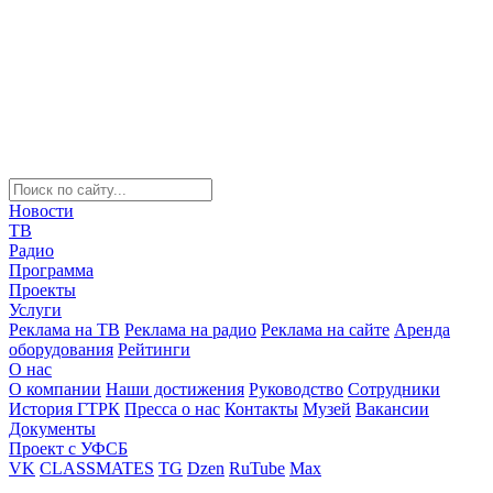
Новости
ТВ
Радио
Программа
Проекты
Услуги
Реклама на ТВ
Реклама на радио
Реклама на сайте
Аренда
оборудования
Рейтинги
О нас
О компании
Наши достижения
Руководство
Сотрудники
История ГТРК
Пресса о нас
Контакты
Музей
Вакансии
Документы
Проект с УФСБ
VK
CLASSMATES
TG
Dzen
RuTube
Max