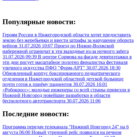
Популярные новости:
Героям России в Нижегородской области хотят предоставить
землю без жеребьевки и ввести штрафы за нарушение оборота
вейпов
31.07.2026 10:07
Проезд по Нижне-Волжской
набережной ограничат в эти выходные из-за ночного забега
31.07.2026 09:39
В центре Сормова на фасаде девятиэтажки в
эти дни рисует масштабное полотно финалистка фестиваля
уличного искусства ПФО "Форм-АРТ"
30.07.2026 18:30
Обновленный корпус боксированного педиатрического
отделения в Нижегородской областной детской больнице
почти готов к приёму пациентов
30.07.2026 16:01
«Робокросс»: молодые инженеры со всей страны привезли в
Нижний Новгород новейшие разработки в области
беспилотного автотранспорта
30.07.2026 11:06
Последние новости:
Программа передач телеканала “Нижний Новгород 24” на 6
августа
06:00
Новый утренний рейс появился на речном