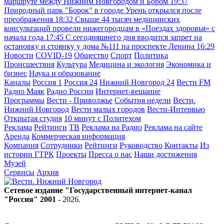
маршруте между Нижним Новгородом и Бором
19:37
Природный парк "Борок" в городе Урень открылся после
преображения
18:32
Свыше 44 тысяч медицинских
консультаций провели нижегородцам в «Поездах здоровья» с
начала года
17:45
С сегодняшнего дня вводится запрет на
остановку и стоянку у дома №111 на проспекте Ленина
16:29
Новости
COVID-19
Общество
Спорт
Политика
Происшествия
Культура
Медицина и экология
Экономика и
бизнес
Наука и образование
Каналы
Россия 1
Россия 24
Нижний Новгород 24
Вести FM
Радио Маяк
Радио России
Интернет-вещание
Программы
Вести - Приволжье
События недели
Вести.
Нижний Новгород
Вести малых городов
Вести-Интервью
Открытая студия
10 минут с Политехом
Реклама
Рейтинги
ТВ
Реклама на Радио
Реклама на сайте
Аренда
Коммерческая информация
Компания
Сотрудники
Рейтинги
Руководство
Контакты
Из
истории ГТРК
Проекты
Пресса о нас
Наши достижения
Музей
Сервисы
Архив
Сетевое издание "Государственный интернет-канал
"Россия" 2001 -
2026
.