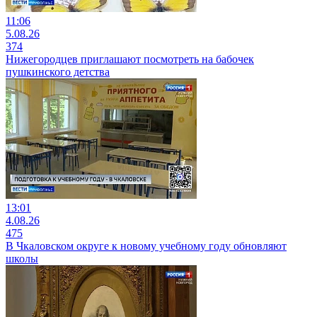
11:06
5.08.26
374
Нижегородцев приглашают посмотреть на бабочек
пушкинского детства
13:01
4.08.26
475
В Чкаловском округе к новому учебному году обновляют
школы