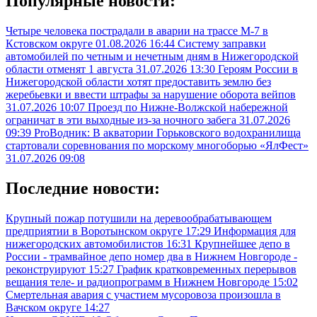
Популярные новости:
Четыре человека пострадали в аварии на трассе М-7 в
Кстовском округе
01.08.2026 16:44
Систему заправки
автомобилей по четным и нечетным дням в Нижегородской
области отменят 1 августа
31.07.2026 13:30
Героям России в
Нижегородской области хотят предоставить землю без
жеребьевки и ввести штрафы за нарушение оборота вейпов
31.07.2026 10:07
Проезд по Нижне-Волжской набережной
ограничат в эти выходные из-за ночного забега
31.07.2026
09:39
ProВодник: В акватории Горьковского водохранилища
стартовали соревнования по морскому многоборью «ЯлФест»
31.07.2026 09:08
Последние новости:
Крупный пожар потушили на деревообрабатывающем
предприятии в Воротынском округе
17:29
Информация для
нижегородских автомобилистов
16:31
Крупнейшее депо в
России - трамвайное депо номер два в Нижнем Новгороде -
реконструируют
15:27
График кратковременных перерывов
вещания теле- и радиопрограмм в Нижнем Новгороде
15:02
Смертельная авария с участием мусоровоза произошла в
Вачском округе
14:27