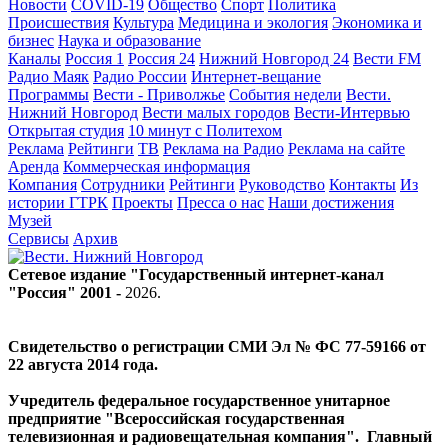
Новости
COVID-19
Общество
Спорт
Политика
Происшествия
Культура
Медицина и экология
Экономика и
бизнес
Наука и образование
Каналы
Россия 1
Россия 24
Нижний Новгород 24
Вести FM
Радио Маяк
Радио России
Интернет-вещание
Программы
Вести - Приволжье
События недели
Вести.
Нижний Новгород
Вести малых городов
Вести-Интервью
Открытая студия
10 минут с Политехом
Реклама
Рейтинги
ТВ
Реклама на Радио
Реклама на сайте
Аренда
Коммерческая информация
Компания
Сотрудники
Рейтинги
Руководство
Контакты
Из
истории ГТРК
Проекты
Пресса о нас
Наши достижения
Музей
Сервисы
Архив
Сетевое издание "Государственный интернет-канал
"Россия" 2001 -
2026
.
Свидетельство о регистрации СМИ Эл № ФС 77-59166 от
22 августа 2014 года.
Учредитель федеральное государственное унитарное
предприятие "Всероссийская государственная
телевизионная и радиовещательная компания". Главный