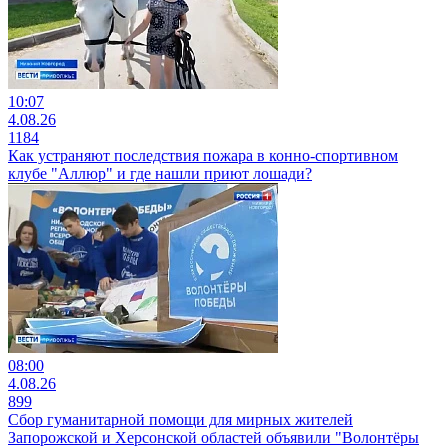
10:07
4.08.26
1184
Как устраняют последствия пожара в конно-спортивном
клубе "Аллюр" и где нашли приют лошади?
08:00
4.08.26
899
Сбор гуманитарной помощи для мирных жителей
Запорожской и Херсонской областей объявили "Волонтёры