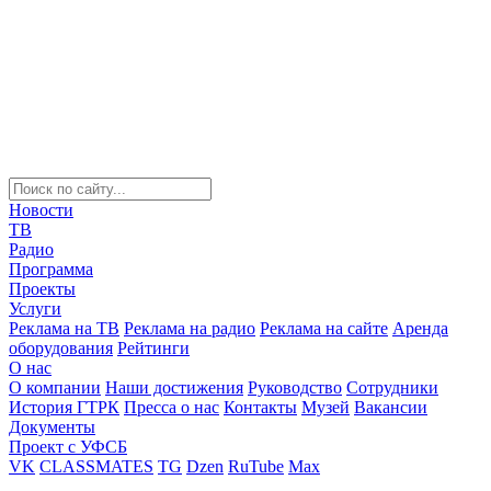
Новости
ТВ
Радио
Программа
Проекты
Услуги
Реклама на ТВ
Реклама на радио
Реклама на сайте
Аренда
оборудования
Рейтинги
О нас
О компании
Наши достижения
Руководство
Сотрудники
История ГТРК
Пресса о нас
Контакты
Музей
Вакансии
Документы
Проект с УФСБ
VK
CLASSMATES
TG
Dzen
RuTube
Max