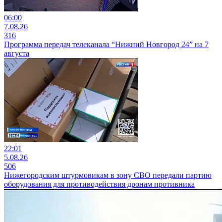
06:00
7.08.26
316
Программа передач телеканала “Нижний Новгород 24” на 7
августа
22:01
5.08.26
506
Нижегородским штурмовикам в зону СВО передали партию
оборудования для противодействия дронам противника