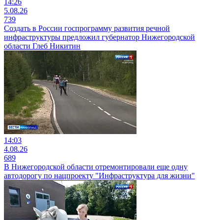
14:26
5.08.26
739
Создать в России госпрограмму развития речной
инфраструктуры предложил губернатор Нижегородской
области Глеб Никитин
14:03
4.08.26
689
В Нижегородской области отремонтировали еще одну
автодорогу по нацпроекту "Инфраструктура для жизни"