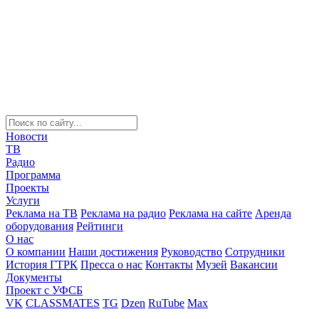
Новости
ТВ
Радио
Программа
Проекты
Услуги
Реклама на ТВ
Реклама на радио
Реклама на сайте
Аренда
оборудования
Рейтинги
О нас
О компании
Наши достижения
Руководство
Сотрудники
История ГТРК
Пресса о нас
Контакты
Музей
Вакансии
Документы
Проект с УФСБ
VK
CLASSMATES
TG
Dzen
RuTube
Max