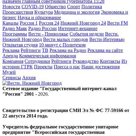
назначен главным советником губернатора
15:28
Новости
COVID-19
Общество
Спорт
Политика
Происшествия
Культура
Медицина и экология
Экономика и
бизнес
Наука и образование
Каналы
Россия 1
Россия 24
Нижний Новгород 24
Вести FM
Радио Маяк
Радио России
Интернет-вещание
Программы
Вести - Приволжье
События недели
Вести.
Нижний Новгород
Вести малых городов
Вести-Интервью
Открытая студия
10 минут с Политехом
Реклама
Рейтинги
ТВ
Реклама на Радио
Реклама на сайте
Аренда
Коммерческая информация
Компания
Сотрудники
Рейтинги
Руководство
Контакты
Из
истории ГТРК
Проекты
Пресса о нас
Наши достижения
Музей
Сервисы
Архив
Сетевое издание "Государственный интернет-канал
"Россия" 2001 -
2026
.
Свидетельство о регистрации СМИ Эл № ФС 77-59166 от
22 августа 2014 года.
Учредитель федеральное государственное унитарное
предприятие "Всероссийская государственная