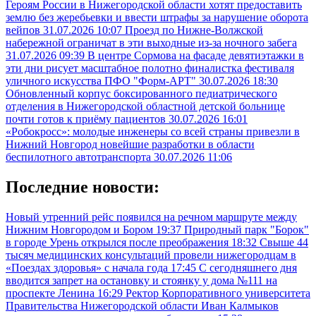
Героям России в Нижегородской области хотят предоставить
землю без жеребьевки и ввести штрафы за нарушение оборота
вейпов
31.07.2026 10:07
Проезд по Нижне-Волжской
набережной ограничат в эти выходные из-за ночного забега
31.07.2026 09:39
В центре Сормова на фасаде девятиэтажки в
эти дни рисует масштабное полотно финалистка фестиваля
уличного искусства ПФО "Форм-АРТ"
30.07.2026 18:30
Обновленный корпус боксированного педиатрического
отделения в Нижегородской областной детской больнице
почти готов к приёму пациентов
30.07.2026 16:01
«Робокросс»: молодые инженеры со всей страны привезли в
Нижний Новгород новейшие разработки в области
беспилотного автотранспорта
30.07.2026 11:06
Последние новости:
Новый утренний рейс появился на речном маршруте между
Нижним Новгородом и Бором
19:37
Природный парк "Борок"
в городе Урень открылся после преображения
18:32
Свыше 44
тысяч медицинских консультаций провели нижегородцам в
«Поездах здоровья» с начала года
17:45
С сегодняшнего дня
вводится запрет на остановку и стоянку у дома №111 на
проспекте Ленина
16:29
Ректор Корпоративного университета
Правительства Нижегородской области Иван Калмыков