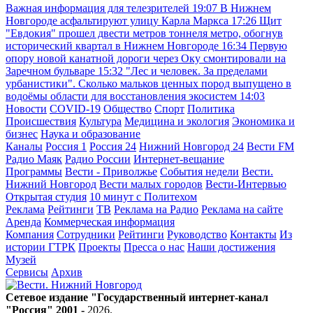
Важная информация для телезрителей
19:07
В Нижнем
Новгороде асфальтируют улицу Карла Маркса
17:26
Щит
"Евдокия" прошел двести метров тоннеля метро, обогнув
исторический квартал в Нижнем Новгороде
16:34
Первую
опору новой канатной дороги через Оку смонтировали на
Заречном бульваре
15:32
"Лес и человек. За пределами
урбанистики". Сколько мальков ценных пород выпущено в
водоёмы области для восстановления экосистем
14:03
Новости
COVID-19
Общество
Спорт
Политика
Происшествия
Культура
Медицина и экология
Экономика и
бизнес
Наука и образование
Каналы
Россия 1
Россия 24
Нижний Новгород 24
Вести FM
Радио Маяк
Радио России
Интернет-вещание
Программы
Вести - Приволжье
События недели
Вести.
Нижний Новгород
Вести малых городов
Вести-Интервью
Открытая студия
10 минут с Политехом
Реклама
Рейтинги
ТВ
Реклама на Радио
Реклама на сайте
Аренда
Коммерческая информация
Компания
Сотрудники
Рейтинги
Руководство
Контакты
Из
истории ГТРК
Проекты
Пресса о нас
Наши достижения
Музей
Сервисы
Архив
Сетевое издание "Государственный интернет-канал
"Россия" 2001 -
2026
.