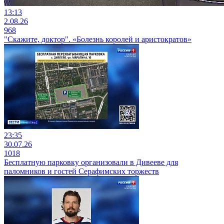
13:13
2.08.26
968
"Скажите, доктор". «Болезнь королей и аристократов»
23:35
30.07.26
1018
Бесплатную парковку организовали в Дивееве для
паломников и гостей Серафимских торжеств