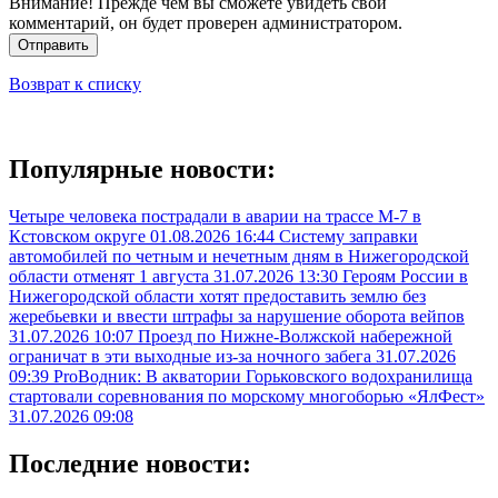
Внимание! Прежде чем вы сможете увидеть свой
комментарий, он будет проверен администратором.
Отправить
Возврат к списку
Популярные новости:
Четыре человека пострадали в аварии на трассе М-7 в
Кстовском округе
01.08.2026 16:44
Систему заправки
автомобилей по четным и нечетным дням в Нижегородской
области отменят 1 августа
31.07.2026 13:30
Героям России в
Нижегородской области хотят предоставить землю без
жеребьевки и ввести штрафы за нарушение оборота вейпов
31.07.2026 10:07
Проезд по Нижне-Волжской набережной
ограничат в эти выходные из-за ночного забега
31.07.2026
09:39
ProВодник: В акватории Горьковского водохранилища
стартовали соревнования по морскому многоборью «ЯлФест»
31.07.2026 09:08
Последние новости: