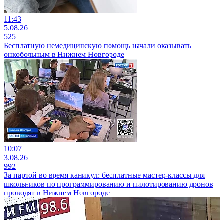
11:43
5.08.26
525
Бесплатную немедицинскую помощь начали оказывать
онкобольным в Нижнем Новгороде
10:07
3.08.26
992
За партой во время каникул: бесплатные мастер-классы для
школьников по программированию и пилотированию дронов
проводят в Нижнем Новгороде