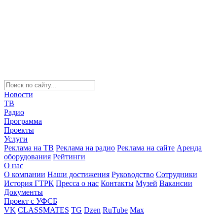
Новости
ТВ
Радио
Программа
Проекты
Услуги
Реклама на ТВ
Реклама на радио
Реклама на сайте
Аренда
оборудования
Рейтинги
О нас
О компании
Наши достижения
Руководство
Сотрудники
История ГТРК
Пресса о нас
Контакты
Музей
Вакансии
Документы
Проект с УФСБ
VK
CLASSMATES
TG
Dzen
RuTube
Max