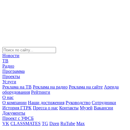
Новости
ТВ
Радио
Программа
Проекты
Услуги
Реклама на ТВ
Реклама на радио
Реклама на сайте
Аренда
оборудования
Рейтинги
О нас
О компании
Наши достижения
Руководство
Сотрудники
История ГТРК
Пресса о нас
Контакты
Музей
Вакансии
Документы
Проект с УФСБ
VK
CLASSMATES
TG
Dzen
RuTube
Max