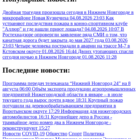
Двойная трагедия произошла сегодня в Нижнем Новгороде в
микрорайоне Новая Кузнечиха
04.08.2026 23:03
Как
устраняют последствия пожара в конно-спортивном клубе
"Аллюр" и где нашли приют лошади?
04.08.2026 10:07
В
Ростехнадзоре опровергли заявление ряда СМИ о том, что
канатная дорога будет закрыта до мая 2027 года
03.08.2026
23:03
Четыре человека пострадали в аварии на трассе М-7 в
Кстовском округе
01.08.2026 16:44
Двоих утопающих спасли
сегодня ночью в Нижнем Новгороде
01.08.2026 11:28
Последние новости:
Программа передач телеканала “Нижний Новгород 24” на 8
августа
06:00
Объём экспорта продукции агропромышленных
предприятий Нижегородской области в январе – в июле
текущего года вырос почти вдвое
18:31
Крупный пожар
потушили на деревообрабатывающем предприятии в
Воротынском округе
17:29
Информация для нижегородских
автомобилистов
16:31
Крупнейшее депо в России -
трамвайное депо номер два в Нижнем Новгороде -
реконструируют
15:27
Новости
COVID-19
Общество
Спорт
Политика