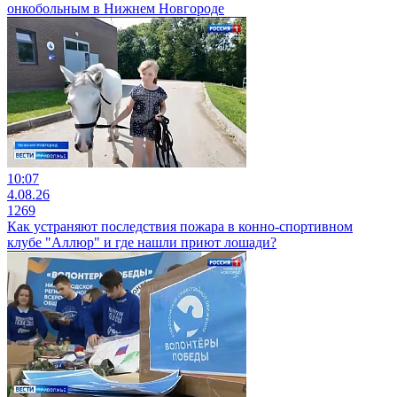
онкобольным в Нижнем Новгороде
10:07
4.08.26
1269
Как устраняют последствия пожара в конно-спортивном
клубе "Аллюр" и где нашли приют лошади?