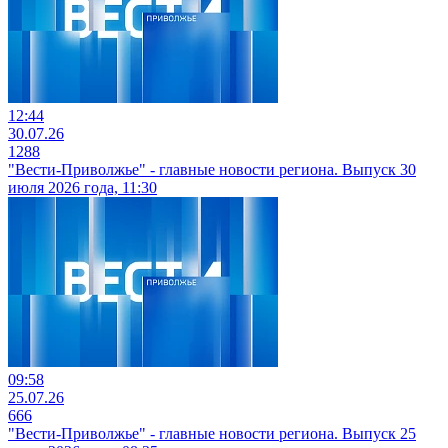
12:44
30.07.26
1288
"Вести-Приволжье" - главные новости региона. Выпуск 30
июля 2026 года, 11:30
09:58
25.07.26
666
"Вести-Приволжье" - главные новости региона. Выпуск 25