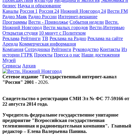
Происшествия
Культура
Медицина и экология
Экономика и
бизнес
Наука и образование
Каналы
Россия 1
Россия 24
Нижний Новгород 24
Вести FM
Радио Маяк
Радио России
Интернет-вещание
Программы
Вести - Приволжье
События недели
Вести.
Нижний Новгород
Вести малых городов
Вести-Интервью
Открытая студия
10 минут с Политехом
Реклама
Рейтинги
ТВ
Реклама на Радио
Реклама на сайте
Аренда
Коммерческая информация
Компания
Сотрудники
Рейтинги
Руководство
Контакты
Из
истории ГТРК
Проекты
Пресса о нас
Наши достижения
Музей
Сервисы
Архив
Сетевое издание "Государственный интернет-канал
"Россия" 2001 -
2026
.
Свидетельство о регистрации СМИ Эл № ФС 77-59166 от
22 августа 2014 года.
Учредитель федеральное государственное унитарное
предприятие "Всероссийская государственная
телевизионная и радиовещательная компания". Главный
редактор – Елена Валерьевна Панина.