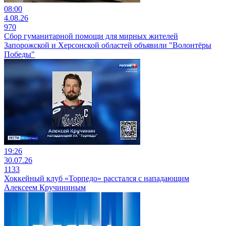
08:00
4.08.26
970
Сбор гуманитарной помощи для мирных жителей
Запорожской и Херсонской областей объявили "Волонтёры
Победы"
19:26
30.07.26
1133
Хоккейный клуб «Торпедо» расстался с нападающим
Алексеем Кручининым