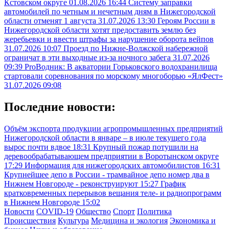
Кстовском округе
01.08.2026 16:44
Систему заправки
автомобилей по четным и нечетным дням в Нижегородской
области отменят 1 августа
31.07.2026 13:30
Героям России в
Нижегородской области хотят предоставить землю без
жеребьевки и ввести штрафы за нарушение оборота вейпов
31.07.2026 10:07
Проезд по Нижне-Волжской набережной
ограничат в эти выходные из-за ночного забега
31.07.2026
09:39
ProВодник: В акватории Горьковского водохранилища
стартовали соревнования по морскому многоборью «ЯлФест»
31.07.2026 09:08
Последние новости:
Объём экспорта продукции агропромышленных предприятий
Нижегородской области в январе – в июле текущего года
вырос почти вдвое
18:31
Крупный пожар потушили на
деревообрабатывающем предприятии в Воротынском округе
17:29
Информация для нижегородских автомобилистов
16:31
Крупнейшее депо в России - трамвайное депо номер два в
Нижнем Новгороде - реконструируют
15:27
График
кратковременных перерывов вещания теле- и радиопрограмм
в Нижнем Новгороде
15:02
Новости
COVID-19
Общество
Спорт
Политика
Происшествия
Культура
Медицина и экология
Экономика и