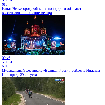
5.08.26
618
Канат Нижегородской канатной дороги обещают
восстановить в течение месяца
09:46
5.08.26
681
Музыкальный фестиваль «Великая Русь» пройдет в Нижнем
Новгороде 29 августа