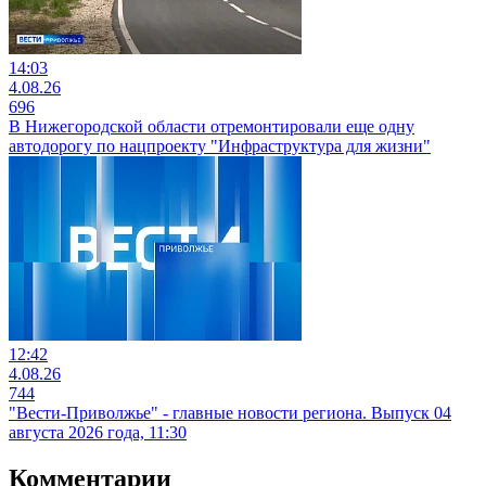
14:03
4.08.26
696
В Нижегородской области отремонтировали еще одну
автодорогу по нацпроекту "Инфраструктура для жизни"
12:42
4.08.26
744
"Вести-Приволжье" - главные новости региона. Выпуск 04
августа 2026 года, 11:30
Комментарии