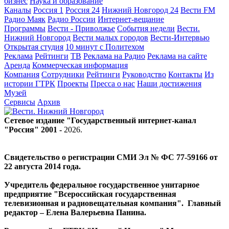
бизнес
Наука и образование
Каналы
Россия 1
Россия 24
Нижний Новгород 24
Вести FM
Радио Маяк
Радио России
Интернет-вещание
Программы
Вести - Приволжье
События недели
Вести.
Нижний Новгород
Вести малых городов
Вести-Интервью
Открытая студия
10 минут с Политехом
Реклама
Рейтинги
ТВ
Реклама на Радио
Реклама на сайте
Аренда
Коммерческая информация
Компания
Сотрудники
Рейтинги
Руководство
Контакты
Из
истории ГТРК
Проекты
Пресса о нас
Наши достижения
Музей
Сервисы
Архив
Сетевое издание "Государственный интернет-канал
"Россия" 2001 -
2026
.
Свидетельство о регистрации СМИ Эл № ФС 77-59166 от
22 августа 2014 года.
Учредитель федеральное государственное унитарное
предприятие "Всероссийская государственная
телевизионная и радиовещательная компания". Главный
редактор – Елена Валерьевна Панина.