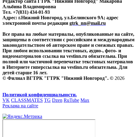
Редактор сайта ГТРК "Нижний Новгород" Макарова
Альбина Владимировна
Тел. +7(831) 434-01-93
Адрес: г.Нижний Новгород, ул.Белинского 9А; адрес
электронной почты редакции
gtrk_nn@mail.ru
Все права на любые материалы, опубликованные на сайте,
защищены в соответствии с российским и международным
законодательством об авторском праве и смежных правах.
При любом использовании текстовых, аудио-, фото- и
видеоматериалов ссылка на vestinn.ru обязательна. При
полной или частичной перепечатке текстовых материалов
в Интернете гиперссылка на vestinn.ru обязательна. Для
детей старше 16 лет.
© Филиал ВГТРК "ГТРК "Нижний Новгород". ©
2026
Политикой конфиденциальности.
VK
CLASSMATES
TG
Dzen
RuTube
Max
Реклама на сайте