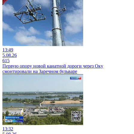
13:49
5.08.26
615
Первую опору новой канатной дороги через Оку
смонтировали на Заречном бульваре
13:32