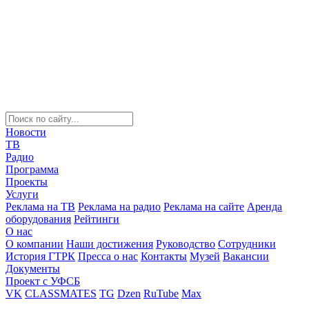
Новости
ТВ
Радио
Программа
Проекты
Услуги
Реклама на ТВ
Реклама на радио
Реклама на сайте
Аренда
оборудования
Рейтинги
О нас
О компании
Наши достижения
Руководство
Сотрудники
История ГТРК
Пресса о нас
Контакты
Музей
Вакансии
Документы
Проект с УФСБ
VK
CLASSMATES
TG
Dzen
RuTube
Max