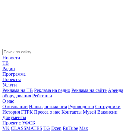
Новости
ТВ
Радио
Программа
Проекты
Услуги
Реклама на ТВ
Реклама на радио
Реклама на сайте
Аренда
оборудования
Рейтинги
О нас
О компании
Наши достижения
Руководство
Сотрудники
История ГТРК
Пресса о нас
Контакты
Музей
Вакансии
Документы
Проект с УФСБ
VK
CLASSMATES
TG
Dzen
RuTube
Max