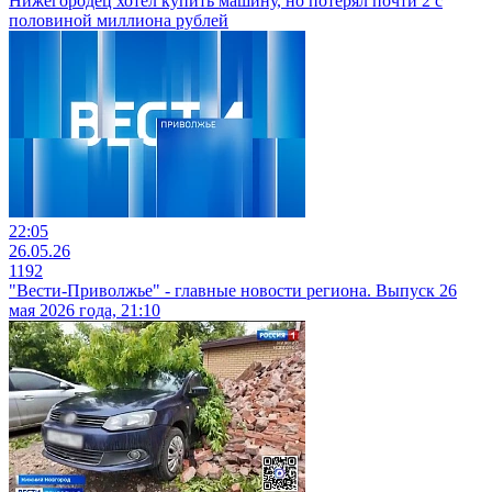
Нижегородец хотел купить машину, но потерял почти 2 с
половиной миллиона рублей
22:05
26.05.26
1192
"Вести-Приволжье" - главные новости региона. Выпуск 26
мая 2026 года, 21:10