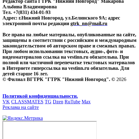
Редактор сайта ГТРК "Нижний Новгород" Макарова
Альбина Владимировна
Тел. +7(831) 434-01-93
Адрес: г.Нижний Новгород, ул.Белинского 9А; адрес
электронной почты редакции
gtrk_nn@mail.ru
Все права на любые материалы, опубликованные на сайте,
защищены в соответствии с российским и международным
законодательством об авторском праве и смежных правах.
При любом использовании текстовых, аудио-, фото- и
видеоматериалов ссылка на vestinn.ru обязательна. При
полной или частичной перепечатке текстовых материалов
в Интернете гиперссылка на vestinn.ru обязательна. Для
детей старше 16 лет.
© Филиал ВГТРК "ГТРК "Нижний Новгород". ©
2026
Политикой конфиденциальности.
VK
CLASSMATES
TG
Dzen
RuTube
Max
Реклама на сайте