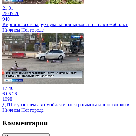
21:31
26.05.26
940
Кирпичная стена рухнула на припаркованный автомобиль в
Нижнем Новгороде
17:46
6.05.26
1098
ДТП с участием автомобиля и электросамоката произошло в
Нижнем Новгороде
Комментарии