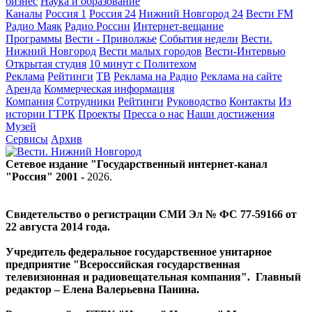
бизнес
Наука и образование
Каналы
Россия 1
Россия 24
Нижний Новгород 24
Вести FM
Радио Маяк
Радио России
Интернет-вещание
Программы
Вести - Приволжье
События недели
Вести.
Нижний Новгород
Вести малых городов
Вести-Интервью
Открытая студия
10 минут с Политехом
Реклама
Рейтинги
ТВ
Реклама на Радио
Реклама на сайте
Аренда
Коммерческая информация
Компания
Сотрудники
Рейтинги
Руководство
Контакты
Из
истории ГТРК
Проекты
Пресса о нас
Наши достижения
Музей
Сервисы
Архив
Сетевое издание "Государственный интернет-канал
"Россия" 2001 -
2026
.
Свидетельство о регистрации СМИ Эл № ФС 77-59166 от
22 августа 2014 года.
Учредитель федеральное государственное унитарное
предприятие "Всероссийская государственная
телевизионная и радиовещательная компания". Главный
редактор – Елена Валерьевна Панина.