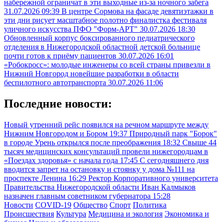
набережной ограничат в эти выходные из-за ночного забега
31.07.2026 09:39
В центре Сормова на фасаде девятиэтажки в
эти дни рисует масштабное полотно финалистка фестиваля
уличного искусства ПФО "Форм-АРТ"
30.07.2026 18:30
Обновленный корпус боксированного педиатрического
отделения в Нижегородской областной детской больнице
почти готов к приёму пациентов
30.07.2026 16:01
«Робокросс»: молодые инженеры со всей страны привезли в
Нижний Новгород новейшие разработки в области
беспилотного автотранспорта
30.07.2026 11:06
Последние новости:
Новый утренний рейс появился на речном маршруте между
Нижним Новгородом и Бором
19:37
Природный парк "Борок"
в городе Урень открылся после преображения
18:32
Свыше 44
тысяч медицинских консультаций провели нижегородцам в
«Поездах здоровья» с начала года
17:45
С сегодняшнего дня
вводится запрет на остановку и стоянку у дома №111 на
проспекте Ленина
16:29
Ректор Корпоративного университета
Правительства Нижегородской области Иван Калмыков
назначен главным советником губернатора
15:28
Новости
COVID-19
Общество
Спорт
Политика
Происшествия
Культура
Медицина и экология
Экономика и