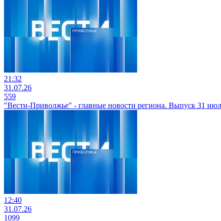
21:32
31.07.26
559
"Вести-Приволжье" - главные новости региона. Выпуск 31 июля
12:40
31.07.26
1099