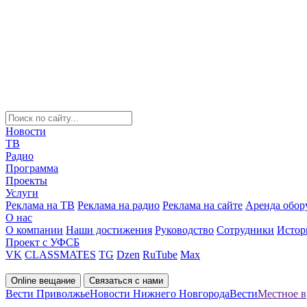
Новости
ТВ
Радио
Программа
Проекты
Услуги
Реклама на ТВ
Реклама на радио
Реклама на сайте
Аренда обор
О нас
О компании
Наши достижения
Руководство
Сотрудники
Истор
Проект с УФСБ
VK
CLASSMATES
TG
Dzen
RuTube
Max
Online вещание
Связаться с нами
Вести Приволжье
Новости Нижнего Новгорода
Вести
Местное в