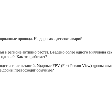
орванные провода. На дорогах - десятки аварий.
ья в регионе активно растет. Введено более одного миллиона с
одня - 9. Как это работает?
водства и испытаний. Ударные FPV (First Person View) дроны са
ие дроны превосходят обычные?