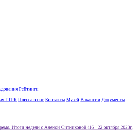
удования
Рейтинги
ия ГТРК
Пресса о нас
Контакты
Музей
Вакансии
Документы
ремя. Итоги недели с Аленой Ситниковой (16 - 22 октября 2023г.