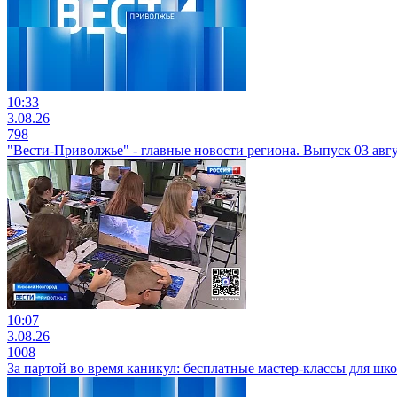
10:33
3.08.26
798
"Вести-Приволжье" - главные новости региона. Выпуск 03 авгус
10:07
3.08.26
1008
За партой во время каникул: бесплатные мастер-классы для 