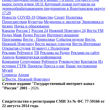
вырос почти вдвое
18:31
Крупный пожар потушили на
деревообрабатывающем предприятии в Воротынском округе
17:29
Новости
COVID-19
Общество
Спорт
Политика
Происшествия
Культура
Медицина и экология
Экономика и
бизнес
Наука и образование
Каналы
Россия 1
Россия 24
Нижний Новгород 24
Вести FM
Радио Маяк
Радио России
Интернет-вещание
Программы
Вести - Приволжье
События недели
Вести.
Нижний Новгород
Вести малых городов
Вести-Интервью
Открытая студия
10 минут с Политехом
Реклама
Рейтинги
ТВ
Реклама на Радио
Реклама на сайте
Аренда
Коммерческая информация
Компания
Сотрудники
Рейтинги
Руководство
Контакты
Из
истории ГТРК
Проекты
Пресса о нас
Наши достижения
Музей
Сервисы
Архив
Сетевое издание "Государственный интернет-канал
"Россия" 2001 -
2026
.
Свидетельство о регистрации СМИ Эл № ФС 77-59166 от
22 августа 2014 года.