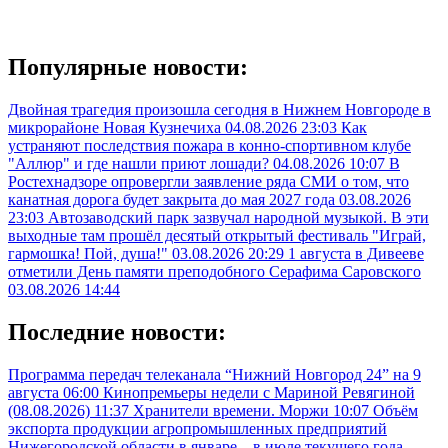
Популярные новости:
Двойная трагедия произошла сегодня в Нижнем Новгороде в
микрорайоне Новая Кузнечиха
04.08.2026 23:03
Как
устраняют последствия пожара в конно-спортивном клубе
"Аллюр" и где нашли приют лошади?
04.08.2026 10:07
В
Ростехнадзоре опровергли заявление ряда СМИ о том, что
канатная дорога будет закрыта до мая 2027 года
03.08.2026
23:03
Автозаводский парк зазвучал народной музыкой. В эти
выходные там прошёл десятый открытый фестиваль "Играй,
гармошка! Пой, душа!"
03.08.2026 20:29
1 августа в Дивееве
отметили День памяти преподобного Серафима Саровского
03.08.2026 14:44
Последние новости:
Программа передач телеканала “Нижний Новгород 24” на 9
августа
06:00
Кинопремьеры недели с Мариной Ревягиной
(08.08.2026)
11:37
Хранители времени. Моржи
10:07
Объём
экспорта продукции агропромышленных предприятий
Нижегородской области в январе – в июле текущего года