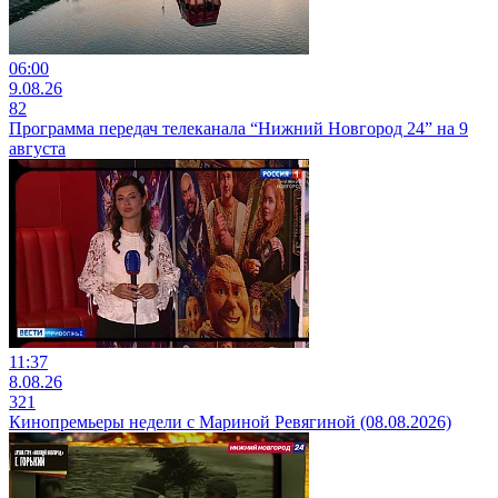
06:00
9.08.26
82
Программа передач телеканала “Нижний Новгород 24” на 9
августа
11:37
8.08.26
321
Кинопремьеры недели с Мариной Ревягиной (08.08.2026)