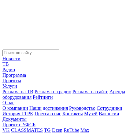
Новости
ТВ
Радио
Программа
Проекты
Услуги
Реклама на ТВ
Реклама на радио
Реклама на сайте
Аренда
оборудования
Рейтинги
О нас
О компании
Наши достижения
Руководство
Сотрудники
История ГТРК
Пресса о нас
Контакты
Музей
Вакансии
Документы
Проект с УФСБ
VK
CLASSMATES
TG
Dzen
RuTube
Max