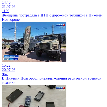
14:45
21.07.26
1139
Женщина пострадала в ДТП с дорожной техникой в Нижнем
Новгороде
15:22
20.07.26
867
В Нижний Новгород приехала колонна раритетной военной
техники