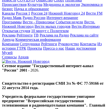
Новости
COVID-19
Общество
Спорт
Политика
Происшествия
Культура
Медицина и экология
Экономика и
бизнес
Наука и образование
Каналы
Россия 1
Россия 24
Нижний Новгород 24
Вести FM
Радио Маяк
Радио России
Интернет-вещание
Программы
Вести - Приволжье
События недели
Вести.
Нижний Новгород
Вести малых городов
Вести-Интервью
Открытая студия
10 минут с Политехом
Реклама
Рейтинги
ТВ
Реклама на Радио
Реклама на сайте
Аренда
Коммерческая информация
Компания
Сотрудники
Рейтинги
Руководство
Контакты
Из
истории ГТРК
Проекты
Пресса о нас
Наши достижения
Музей
Сервисы
Архив
Сетевое издание "Государственный интернет-канал
"Россия" 2001 -
2026
.
Свидетельство о регистрации СМИ Эл № ФС 77-59166 от
22 августа 2014 года.
Учредитель федеральное государственное унитарное
предприятие "Всероссийская государственная
телевизионная и радиовещательная компания". Главный