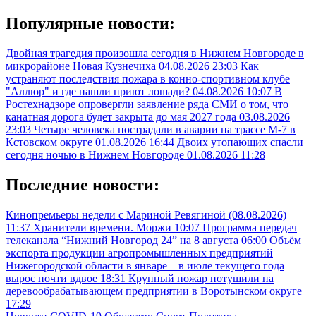
Популярные новости:
Двойная трагедия произошла сегодня в Нижнем Новгороде в
микрорайоне Новая Кузнечиха
04.08.2026 23:03
Как
устраняют последствия пожара в конно-спортивном клубе
"Аллюр" и где нашли приют лошади?
04.08.2026 10:07
В
Ростехнадзоре опровергли заявление ряда СМИ о том, что
канатная дорога будет закрыта до мая 2027 года
03.08.2026
23:03
Четыре человека пострадали в аварии на трассе М-7 в
Кстовском округе
01.08.2026 16:44
Двоих утопающих спасли
сегодня ночью в Нижнем Новгороде
01.08.2026 11:28
Последние новости:
Кинопремьеры недели с Мариной Ревягиной (08.08.2026)
11:37
Хранители времени. Моржи
10:07
Программа передач
телеканала “Нижний Новгород 24” на 8 августа
06:00
Объём
экспорта продукции агропромышленных предприятий
Нижегородской области в январе – в июле текущего года
вырос почти вдвое
18:31
Крупный пожар потушили на
деревообрабатывающем предприятии в Воротынском округе
17:29