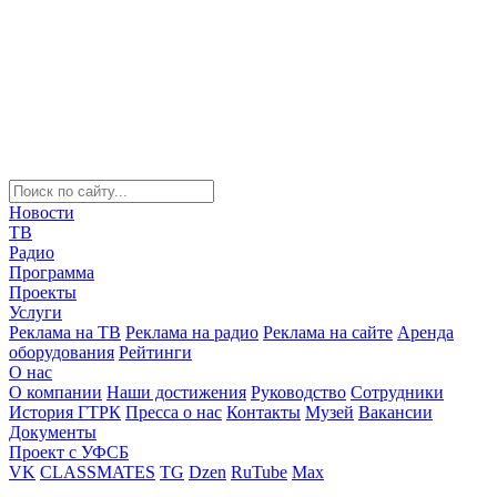
Новости
ТВ
Радио
Программа
Проекты
Услуги
Реклама на ТВ
Реклама на радио
Реклама на сайте
Аренда
оборудования
Рейтинги
О нас
О компании
Наши достижения
Руководство
Сотрудники
История ГТРК
Пресса о нас
Контакты
Музей
Вакансии
Документы
Проект с УФСБ
VK
CLASSMATES
TG
Dzen
RuTube
Max