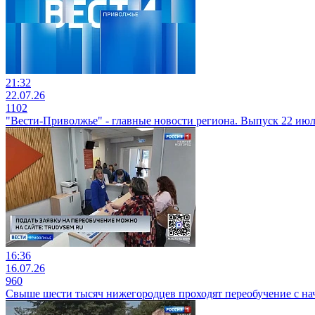
21:32
22.07.26
1102
"Вести-Приволжье" - главные новости региона. Выпуск 22 июля
16:36
16.07.26
960
Свыше шести тысяч нижегородцев проходят переобучение с нач