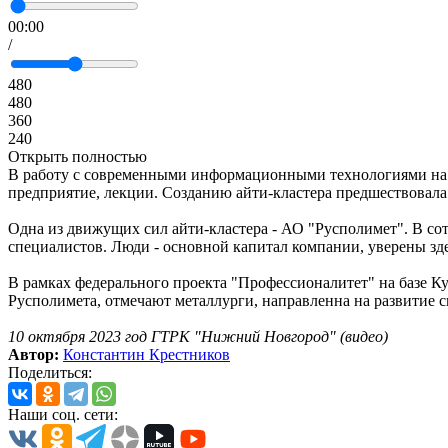
00:00
/
480
480
360
240
Открыть полностью
В работу с современными информационными технологиями на м
предприятие, лекции. Созданию айти-кластера предшествовала
Одна из движущих сил айти-кластера - АО "Русполимет". В со
специалистов. Люди - основной капитал компании, уверены зде
В рамках федерального проекта "Профессионалитет" на базе Ку
Русполимета, отмечают металлурги, направленна на развитие св
10 октября 2023 год ГТРК "Нижний Новгород" (видео)
Автор:
Константин Крестников
Поделиться:
Наши соц. сети: