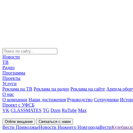
Новости
ТВ
Радио
Программа
Проекты
Услуги
Реклама на ТВ
Реклама на радио
Реклама на сайте
Аренда обор
О нас
О компании
Наши достижения
Руководство
Сотрудники
Истор
Проект с УФСБ
VK
CLASSMATES
TG
Dzen
RuTube
Max
Online вещание
Связаться с нами
Вести Приволжье
Новости Нижнего Новгорода
Вести
Кулебакск