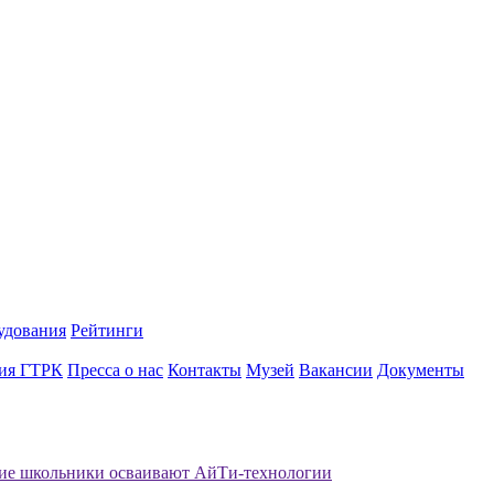
удования
Рейтинги
ия ГТРК
Пресса о нас
Контакты
Музей
Вакансии
Документы
ие школьники осваивают АйТи-технологии