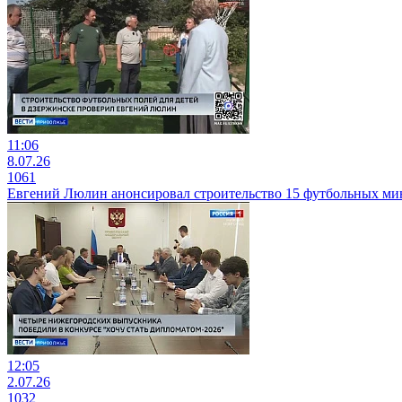
11:06
8.07.26
1061
Евгений Люлин анонсировал строительство 15 футбольных ми
12:05
2.07.26
1032