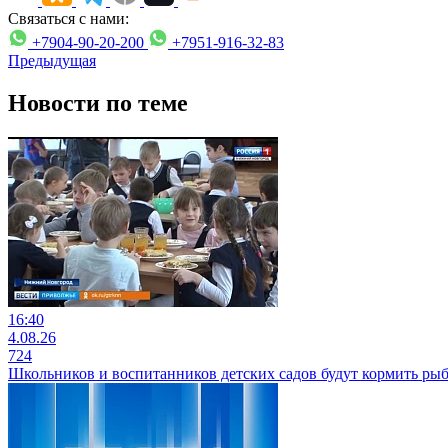
Связаться с нами:
+7904-90-20-200
+7951-916-32-83
Предыдущая
Новости по теме
16:40
4.08.26
724
Школьников и воспитанников детских садов будут кормить ры