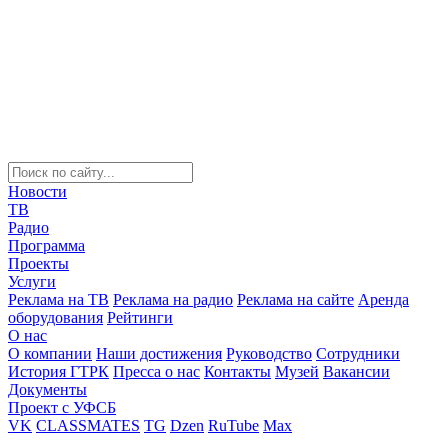
Новости
ТВ
Радио
Программа
Проекты
Услуги
Реклама на ТВ
Реклама на радио
Реклама на сайте
Аренда
оборудования
Рейтинги
О нас
О компании
Наши достижения
Руководство
Сотрудники
История ГТРК
Пресса о нас
Контакты
Музей
Вакансии
Документы
Проект с УФСБ
VK
CLASSMATES
TG
Dzen
RuTube
Max