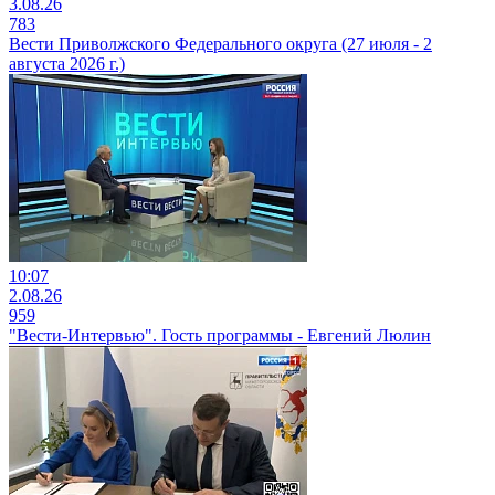
3.08.26
783
Вести Приволжского Федерального округа (27 июля - 2
августа 2026 г.)
10:07
2.08.26
959
"Вести-Интервью". Гость программы - Евгений Люлин