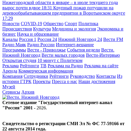
Нижегородской области в январе – в июле текущего года
вырос почти вдвое
18:31
Крупный пожар потушили на
деревообрабатывающем предприятии в Воротынском округе
17:29
Новости
COVID-19
Общество
Спорт
Политика
Происшествия
Культура
Медицина и экология
Экономика и
бизнес
Наука и образование
Каналы
Россия 1
Россия 24
Нижний Новгород 24
Вести FM
Радио Маяк
Радио России
Интернет-вещание
Программы
Вести - Приволжье
События недели
Вести.
Нижний Новгород
Вести малых городов
Вести-Интервью
Открытая студия
10 минут с Политехом
Реклама
Рейтинги
ТВ
Реклама на Радио
Реклама на сайте
Аренда
Коммерческая информация
Компания
Сотрудники
Рейтинги
Руководство
Контакты
Из
истории ГТРК
Проекты
Пресса о нас
Наши достижения
Музей
Сервисы
Архив
Сетевое издание "Государственный интернет-канал
"Россия" 2001 -
2026
.
Свидетельство о регистрации СМИ Эл № ФС 77-59166 от
22 августа 2014 года.