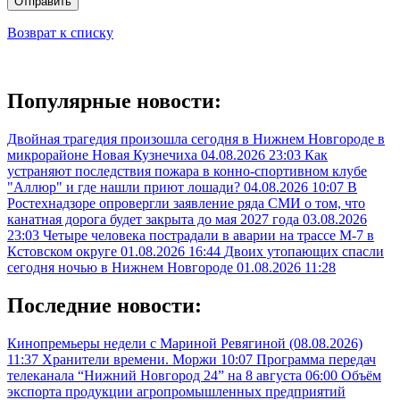
Отправить
Возврат к списку
Популярные новости:
Двойная трагедия произошла сегодня в Нижнем Новгороде в
микрорайоне Новая Кузнечиха
04.08.2026 23:03
Как
устраняют последствия пожара в конно-спортивном клубе
"Аллюр" и где нашли приют лошади?
04.08.2026 10:07
В
Ростехнадзоре опровергли заявление ряда СМИ о том, что
канатная дорога будет закрыта до мая 2027 года
03.08.2026
23:03
Четыре человека пострадали в аварии на трассе М-7 в
Кстовском округе
01.08.2026 16:44
Двоих утопающих спасли
сегодня ночью в Нижнем Новгороде
01.08.2026 11:28
Последние новости:
Кинопремьеры недели с Мариной Ревягиной (08.08.2026)
11:37
Хранители времени. Моржи
10:07
Программа передач
телеканала “Нижний Новгород 24” на 8 августа
06:00
Объём
экспорта продукции агропромышленных предприятий